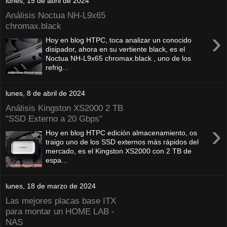
lunes, 15 de abril de 2024
Análisis Noctua NH-L9x65
chromax.black
›
Hoy en blog HTPC, toca analizar un conocido
disipador, ahora en su vertiente black, es el
Noctua NH-L9x65 chromax.black , uno de los
refrig...
lunes, 8 de abril de 2024
Análisis Kingston XS2000 2 TB
"SSD Externo a 20 Gbps"
›
Hoy en blog HTPC edición almacenamiento, os
traigo uno de los SSD externos más rápidos del
mercado, es el Kingston XS2000 con 2 TB de
espa...
lunes, 18 de marzo de 2024
Las mejores placas base ITX
para montar un HOME LAB -
NAS