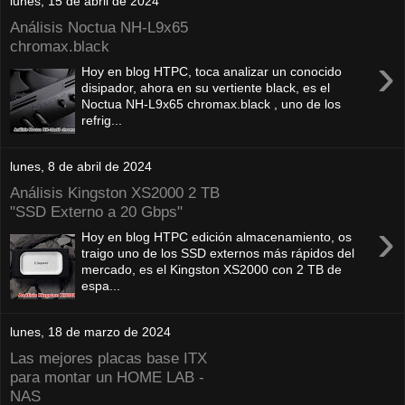
lunes, 15 de abril de 2024
Análisis Noctua NH-L9x65
chromax.black
›
Hoy en blog HTPC, toca analizar un conocido
disipador, ahora en su vertiente black, es el
Noctua NH-L9x65 chromax.black , uno de los
refrig...
lunes, 8 de abril de 2024
Análisis Kingston XS2000 2 TB
"SSD Externo a 20 Gbps"
›
Hoy en blog HTPC edición almacenamiento, os
traigo uno de los SSD externos más rápidos del
mercado, es el Kingston XS2000 con 2 TB de
espa...
lunes, 18 de marzo de 2024
Las mejores placas base ITX
para montar un HOME LAB -
NAS