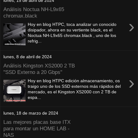
lunes, 15 de abril de 2024
Análisis Noctua NH-L9x65
chromax.black
›
Hoy en blog HTPC, toca analizar un conocido
disipador, ahora en su vertiente black, es el
Noctua NH-L9x65 chromax.black , uno de los
refrig...
lunes, 8 de abril de 2024
Análisis Kingston XS2000 2 TB
"SSD Externo a 20 Gbps"
›
Hoy en blog HTPC edición almacenamiento, os
traigo uno de los SSD externos más rápidos del
mercado, es el Kingston XS2000 con 2 TB de
espa...
lunes, 18 de marzo de 2024
Las mejores placas base ITX
para montar un HOME LAB -
NAS