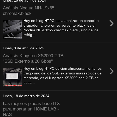
lunes, 15 de abril de 2024
Análisis Noctua NH-L9x65
chromax.black
›
Hoy en blog HTPC, toca analizar un conocido
disipador, ahora en su vertiente black, es el
Noctua NH-L9x65 chromax.black , uno de los
refrig...
lunes, 8 de abril de 2024
Análisis Kingston XS2000 2 TB
"SSD Externo a 20 Gbps"
›
Hoy en blog HTPC edición almacenamiento, os
traigo uno de los SSD externos más rápidos del
mercado, es el Kingston XS2000 con 2 TB de
espa...
lunes, 18 de marzo de 2024
Las mejores placas base ITX
para montar un HOME LAB -
NAS