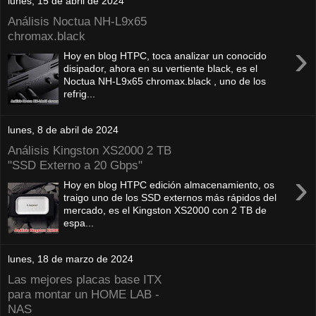
lunes, 15 de abril de 2024
Análisis Noctua NH-L9x65
chromax.black
›
Hoy en blog HTPC, toca analizar un conocido
disipador, ahora en su vertiente black, es el
Noctua NH-L9x65 chromax.black , uno de los
refrig...
lunes, 8 de abril de 2024
Análisis Kingston XS2000 2 TB
"SSD Externo a 20 Gbps"
›
Hoy en blog HTPC edición almacenamiento, os
traigo uno de los SSD externos más rápidos del
mercado, es el Kingston XS2000 con 2 TB de
espa...
lunes, 18 de marzo de 2024
Las mejores placas base ITX
para montar un HOME LAB -
NAS