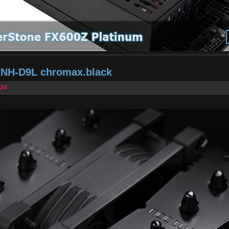
a NH-D9L chromax.black
024