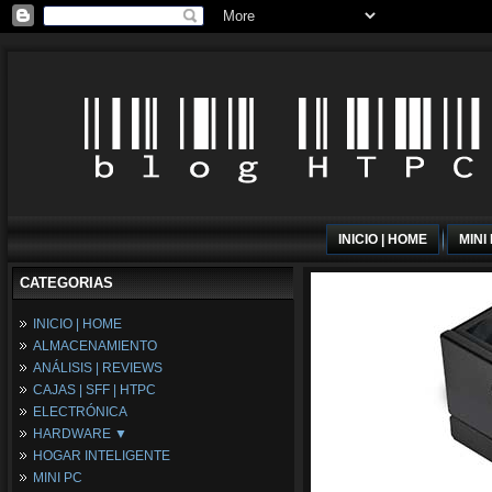
INICIO | HOME
MINI
CATEGORIAS
INICIO | HOME
ALMACENAMIENTO
ANÁLISIS | REVIEWS
CAJAS | SFF | HTPC
ELECTRÓNICA
HARDWARE ▼
HOGAR INTELIGENTE
Fuentes de Alimentación
MINI PC
Memória RAM