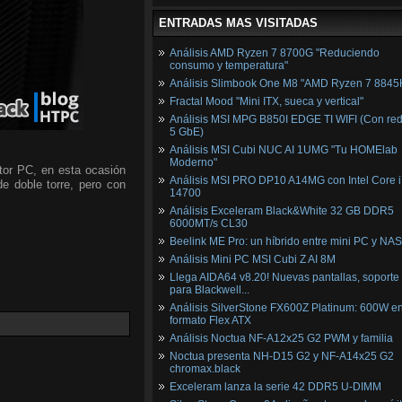
ENTRADAS MAS VISITADAS
Análisis AMD Ryzen 7 8700G "Reduciendo
consumo y temperatura"
Análisis Slimbook One M8 "AMD Ryzen 7 8845
Fractal Mood "Mini ITX, sueca y vertical"
Análisis MSI MPG B850I EDGE TI WIFI (Con red
5 GbE)
Análisis MSI Cubi NUC AI 1UMG "Tu HOMElab
Moderno"
tor PC, en esta ocasión
Análisis MSI PRO DP10 A14MG con Intel Core i
de doble torre, pero con
14700
Análisis Exceleram Black&White 32 GB DDR5
6000MT/s CL30
Beelink ME Pro: un híbrido entre mini PC y NAS
Análisis Mini PC MSI Cubi Z AI 8M
Llega AIDA64 v8.20! Nuevas pantallas, soporte
para Blackwell...
Análisis SilverStone FX600Z Platinum: 600W e
formato Flex ATX
Análisis Noctua NF-A12x25 G2 PWM y familia
Noctua presenta NH-D15 G2 y NF-A14x25 G2
chromax.black
Exceleram lanza la serie 42 DDR5 U-DIMM