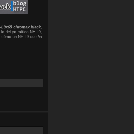
-L9x65 chromax.black
,
 la del ya mítico NH-L9,
 el cómo un NH-L9 que
ha