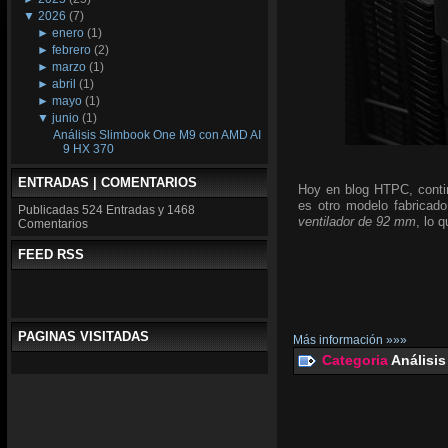
▼
2026
(7)
►
enero
(1)
►
febrero
(2)
►
marzo
(1)
►
abril
(1)
►
mayo
(1)
▼
junio
(1)
Análisis Slimbook One M9 con AMD AI
9 HX 370
ENTRADAS | COMENTARIOS
Hoy en blog HTPC, conti
es otro modelo fabricado
Publicadas
524 Entradas y
1468
ventilador de 92 mm
, lo 
Comentarios
FEED RSS
PAGINAS VISITADAS
Más información »»»
Categoria
Análisis