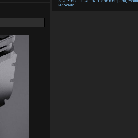
SilverStone Crown 04: diseño atemporal, espíri
renovado