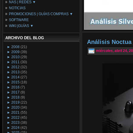
NAS | REDES ▼
Placas Base
NOTICIAS
Procesadores
NAS
PROMOCIONES | GUÍAS COMPRAS ▼
Periféricos
Espacio Synology
SOFTWARE
Refrigeración
Redes
Configuraciones Ordenadores
WIKI |GUÍAS ▼
Tarjetas Gráficas
Guías de Compras
Android PC
Promociones
Guías y Tutoriales
ARCHIVO DEL BLOG
Wikipedia
Análisis Noctu
Tus Montajes
►
2008
(21)
miércoles, abril 24, 2
►
2009
(39)
►
2010
(29)
►
2011
(30)
►
2012
(32)
►
2013
(35)
►
2014
(27)
►
2015
(18)
►
2016
(7)
►
2017
(9)
►
2018
(9)
►
2019
(22)
►
2020
(34)
►
2021
(55)
►
2022
(45)
►
2023
(38)
►
2024
(42)
►
2025
(25)