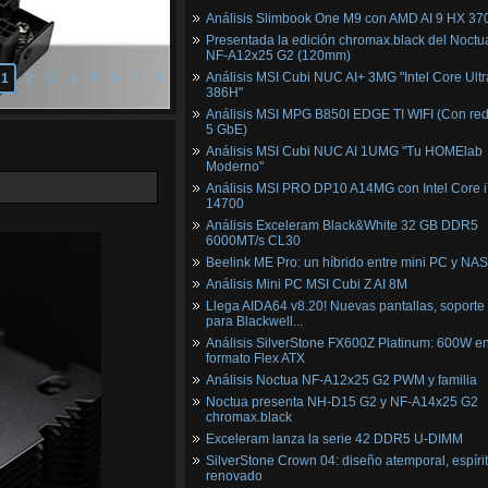
Análisis Slimbook One M9 con AMD AI 9 HX 37
Presentada la edición chromax.black del Noctu
NF‑A12x25 G2 (120mm)
Análisis MSI Cubi NUC AI+ 3MG "Intel Core Ultr
1
2
3
4
5
6
7
8
386H"
Análisis MSI MPG B850I EDGE TI WIFI (Con red
5 GbE)
Análisis MSI Cubi NUC AI 1UMG "Tu HOMElab
Moderno"
Análisis MSI PRO DP10 A14MG con Intel Core i
14700
Análisis Exceleram Black&White 32 GB DDR5
6000MT/s CL30
Beelink ME Pro: un híbrido entre mini PC y NAS
Análisis Mini PC MSI Cubi Z AI 8M
Llega AIDA64 v8.20! Nuevas pantallas, soporte
para Blackwell...
Análisis SilverStone FX600Z Platinum: 600W e
formato Flex ATX
Análisis Noctua NF-A12x25 G2 PWM y familia
Noctua presenta NH-D15 G2 y NF-A14x25 G2
chromax.black
Exceleram lanza la serie 42 DDR5 U-DIMM
SilverStone Crown 04: diseño atemporal, espíri
renovado