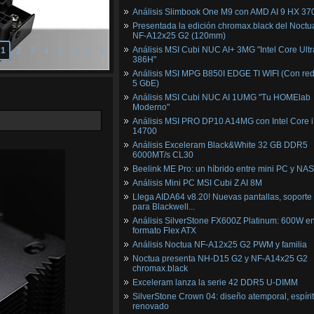
Análisis Slimbook One M9 con AMD AI 9 HX 37
Presentada la edición chromax.black del Noctu
NF‑A12x25 G2 (120mm)
Análisis MSI Cubi NUC AI+ 3MG "Intel Core Ultr
1
2
3
4
5
6
7
8
386H"
Análisis MSI MPG B850I EDGE TI WIFI (Con red
5 GbE)
Análisis MSI Cubi NUC AI 1UMG "Tu HOMElab
Moderno"
Análisis MSI PRO DP10 A14MG con Intel Core i
14700
Análisis Exceleram Black&White 32 GB DDR5
6000MT/s CL30
Beelink ME Pro: un híbrido entre mini PC y NAS
Análisis Mini PC MSI Cubi Z AI 8M
Llega AIDA64 v8.20! Nuevas pantallas, soporte
para Blackwell...
Análisis SilverStone FX600Z Platinum: 600W e
formato Flex ATX
Análisis Noctua NF-A12x25 G2 PWM y familia
Noctua presenta NH-D15 G2 y NF-A14x25 G2
chromax.black
Exceleram lanza la serie 42 DDR5 U-DIMM
SilverStone Crown 04: diseño atemporal, espíri
renovado