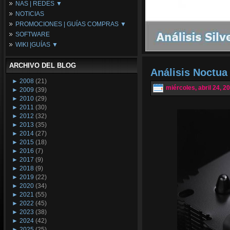
NAS | REDES ▼
Placas Base
NOTICIAS
Procesadores
NAS
PROMOCIONES | GUÍAS COMPRAS ▼
Periféricos
Espacio Synology
SOFTWARE
Refrigeración
Redes
Configuraciones Ordenadores
WIKI |GUÍAS ▼
Tarjetas Gráficas
Guías de Compras
Android PC
Promociones
Guías y Tutoriales
ARCHIVO DEL BLOG
Wikipedia
Análisis Noctu
Tus Montajes
►
2008
(21)
miércoles, abril 24, 2
►
2009
(39)
►
2010
(29)
►
2011
(30)
►
2012
(32)
►
2013
(35)
►
2014
(27)
►
2015
(18)
►
2016
(7)
►
2017
(9)
►
2018
(9)
►
2019
(22)
►
2020
(34)
►
2021
(55)
►
2022
(45)
►
2023
(38)
►
2024
(42)
►
2025
(25)