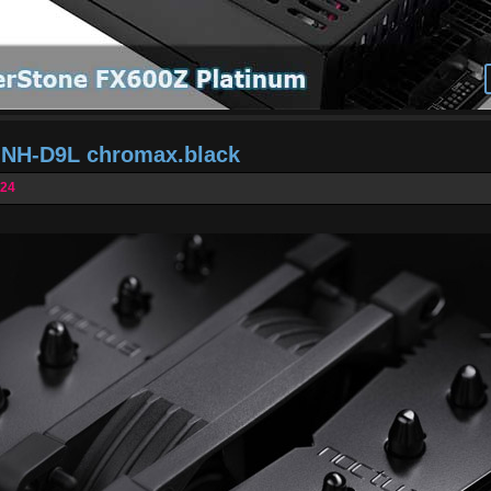
a NH-D9L chromax.black
024