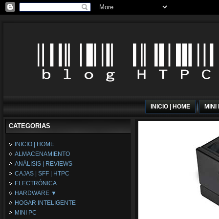
INICIO | HOME
MINI
CATEGORIAS
INICIO | HOME
ALMACENAMIENTO
ANÁLISIS | REVIEWS
CAJAS | SFF | HTPC
ELECTRÓNICA
HARDWARE ▼
HOGAR INTELIGENTE
Fuentes de Alimentación
MINI PC
Memória RAM