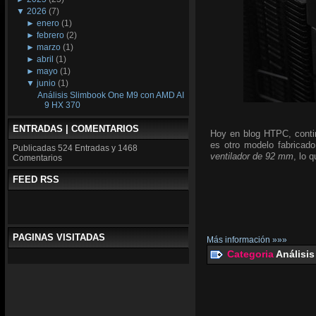
▼
2026
(7)
►
enero
(1)
►
febrero
(2)
►
marzo
(1)
►
abril
(1)
►
mayo
(1)
▼
junio
(1)
Análisis Slimbook One M9 con AMD AI
9 HX 370
ENTRADAS | COMENTARIOS
Hoy en blog HTPC, conti
es otro modelo fabricado
Publicadas
524 Entradas y
1468
ventilador de 92 mm
, lo 
Comentarios
FEED RSS
PAGINAS VISITADAS
Más información »»»
Categoria
Análisis