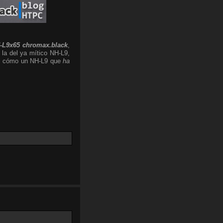
-L9x65 chromax.black
,
 la del ya mítico NH-L9,
 el cómo un NH-L9 que
ha