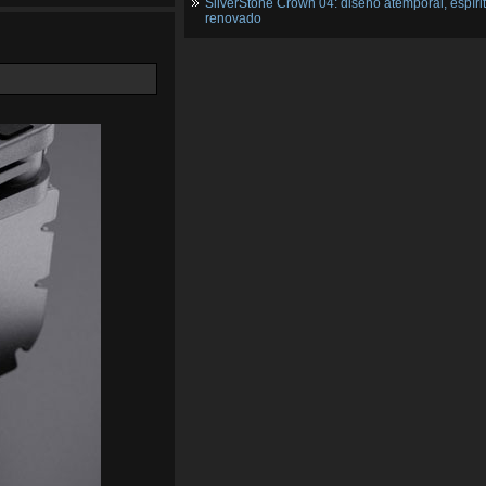
SilverStone Crown 04: diseño atemporal, espíri
renovado