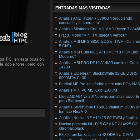
ENTRADAS MAS VISITADAS
Análisis AMD Ryzen 7 8700G "Reduciendo
consumo y temperatura"
Análisis Slimbook One M8 "AMD Ryzen 7 8845
Fractal Mood "Mini ITX, sueca y vertical"
Análisis MSI MPG B850I EDGE TI WIFI (Con red
5 GbE)
Análisis MSI Cubi NUC AI 1UMG "Tu HOMElab
Moderno"
tor PC, en esta ocasión
Análisis MSI PRO DP10 A14MG con Intel Core i
de doble torre, pero con
14700
Análisis Exceleram Black&White 32 GB DDR5
6000MT/s CL30
Beelink ME Pro: un híbrido entre mini PC y NAS
Análisis Mini PC MSI Cubi Z AI 8M
Llega AIDA64 v8.20! Nuevas pantallas, soporte
para Blackwell...
Análisis SilverStone FX600Z Platinum: 600W e
formato Flex ATX
Análisis Noctua NF-A12x25 G2 PWM y familia
Noctua presenta NH-D15 G2 y NF-A14x25 G2
chromax.black
Exceleram lanza la serie 42 DDR5 U-DIMM