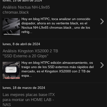
lunes, 15 de abril de 2024
Análisis Noctua NH-L9x65
chromax.black
›
Hoy en blog HTPC, toca analizar un conocido
disipador, ahora en su vertiente black, es el
Noctua NH-L9x65 chromax.black , uno de los
refrig...
lunes, 8 de abril de 2024
Análisis Kingston XS2000 2 TB
"SSD Externo a 20 Gbps"
›
Hoy en blog HTPC edición almacenamiento, os
traigo uno de los SSD externos más rápidos del
mercado, es el Kingston XS2000 con 2 TB de
espa...
lunes, 18 de marzo de 2024
Las mejores placas base ITX
para montar un HOME LAB -
NAS