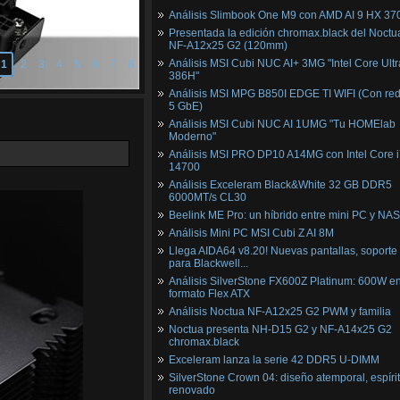
Análisis Slimbook One M9 con AMD AI 9 HX 37
Presentada la edición chromax.black del Noctu
NF‑A12x25 G2 (120mm)
Análisis MSI Cubi NUC AI+ 3MG "Intel Core Ultr
1
2
3
4
5
6
7
8
386H"
Análisis MSI MPG B850I EDGE TI WIFI (Con red
5 GbE)
Análisis MSI Cubi NUC AI 1UMG "Tu HOMElab
Moderno"
Análisis MSI PRO DP10 A14MG con Intel Core i
14700
Análisis Exceleram Black&White 32 GB DDR5
6000MT/s CL30
Beelink ME Pro: un híbrido entre mini PC y NAS
Análisis Mini PC MSI Cubi Z AI 8M
Llega AIDA64 v8.20! Nuevas pantallas, soporte
para Blackwell...
Análisis SilverStone FX600Z Platinum: 600W e
formato Flex ATX
Análisis Noctua NF-A12x25 G2 PWM y familia
Noctua presenta NH-D15 G2 y NF-A14x25 G2
chromax.black
Exceleram lanza la serie 42 DDR5 U-DIMM
SilverStone Crown 04: diseño atemporal, espíri
renovado