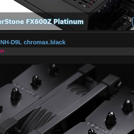
a NH-D9L chromax.black
024