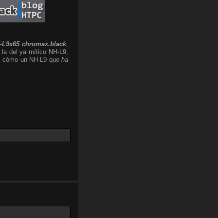
-L9x65 chromax.black
,
 la del ya mítico NH-L9,
 el cómo un NH-L9 que
ha