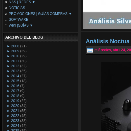
NAS | REDES ▼
Placas Base
NOTICIAS
Procesadores
NAS
PROMOCIONES | GUÍAS COMPRAS ▼
Periféricos
Espacio Synology
SOFTWARE
Refrigeración
Redes
Configuraciones Ordenadores
WIKI |GUÍAS ▼
Tarjetas Gráficas
Guías de Compras
Android PC
Promociones
Guías y Tutoriales
ARCHIVO DEL BLOG
Wikipedia
Análisis Noctu
Tus Montajes
►
2008
(21)
miércoles, abril 24, 2
►
2009
(39)
►
2010
(29)
►
2011
(30)
►
2012
(32)
►
2013
(35)
►
2014
(27)
►
2015
(18)
►
2016
(7)
►
2017
(9)
►
2018
(9)
►
2019
(22)
►
2020
(34)
►
2021
(55)
►
2022
(45)
►
2023
(38)
►
2024
(42)
►
2025
(25)