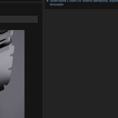
SilverStone Crown 04: diseño atemporal, espíri
renovado