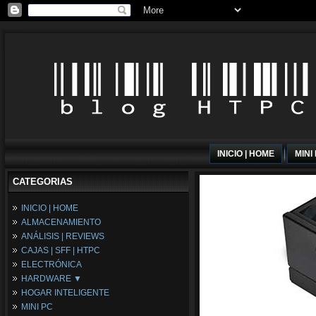
INICIO | HOME
MINI
CATEGORIAS
INICIO | HOME
ALMACENAMIENTO
ANÁLISIS | REVIEWS
CAJAS | SFF | HTPC
ELECTRÓNICA
HARDWARE ▼
HOGAR INTELIGENTE
Fuentes de Alimentación
MINI PC
Memória RAM