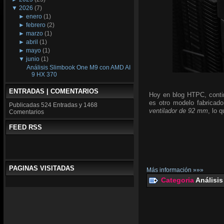
▼
2026
(7)
►
enero
(1)
►
febrero
(2)
►
marzo
(1)
►
abril
(1)
►
mayo
(1)
▼
junio
(1)
Análisis Slimbook One M9 con AMD AI
9 HX 370
ENTRADAS | COMENTARIOS
Hoy en blog HTPC, conti
es otro modelo fabricado
Publicadas
524 Entradas y
1468
ventilador de 92 mm
, lo 
Comentarios
FEED RSS
PAGINAS VISITADAS
Más información »»»
Categoria
Análisis