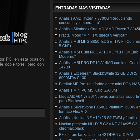
ENTRADAS MAS VISITADAS
Análisis AMD Ryzen 7 8700G "Reduciendo
consumo y temperatura"
Análisis Slimbook One M8 "AMD Ryzen 7 8845
Fractal Mood "Mini ITX, sueca y vertical"
Análisis MSI MPG B850I EDGE TI WIFI (Con red
5 GbE)
Análisis MSI Cubi NUC AI 1UMG "Tu HOMElab
Moderno"
tor PC, en esta ocasión
Análisis MSI PRO DP10 A14MG con Intel Core i
de doble torre, pero con
14700
Análisis Exceleram Black&White 32 GB DDR5
6000MT/s CL30
Beelink ME Pro: un híbrido entre mini PC y NAS
Análisis Mini PC MSI Cubi Z AI 8M
Llega AIDA64 v8.20! Nuevas pantallas, soporte
para Blackwell...
Análisis SilverStone FX600Z Platinum: 600W e
formato Flex ATX
Análisis Noctua NF-A12x25 G2 PWM y familia
Noctua presenta NH-D15 G2 y NF-A14x25 G2
chromax.black
Exceleram lanza la serie 42 DDR5 U-DIMM