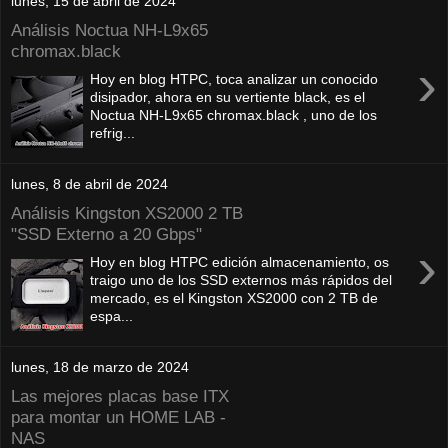
lunes, 15 de abril de 2024
Análisis Noctua NH-L9x65
chromax.black
›
Hoy en blog HTPC, toca analizar un conocido
disipador, ahora en su vertiente black, es el
Noctua NH-L9x65 chromax.black , uno de los
refrig...
lunes, 8 de abril de 2024
Análisis Kingston XS2000 2 TB
"SSD Externo a 20 Gbps"
›
Hoy en blog HTPC edición almacenamiento, os
traigo uno de los SSD externos más rápidos del
mercado, es el Kingston XS2000 con 2 TB de
espa...
lunes, 18 de marzo de 2024
Las mejores placas base ITX
para montar un HOME LAB -
NAS