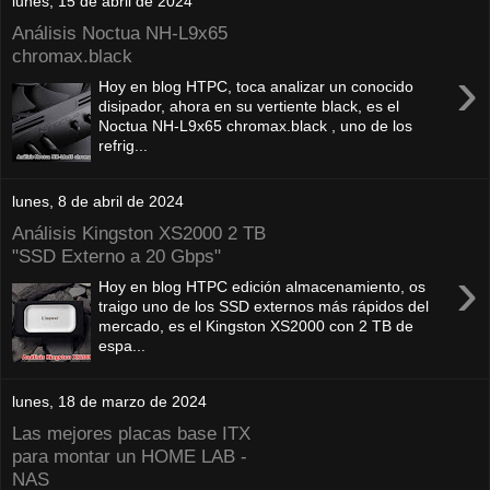
lunes, 15 de abril de 2024
Análisis Noctua NH-L9x65
chromax.black
›
Hoy en blog HTPC, toca analizar un conocido
disipador, ahora en su vertiente black, es el
Noctua NH-L9x65 chromax.black , uno de los
refrig...
lunes, 8 de abril de 2024
Análisis Kingston XS2000 2 TB
"SSD Externo a 20 Gbps"
›
Hoy en blog HTPC edición almacenamiento, os
traigo uno de los SSD externos más rápidos del
mercado, es el Kingston XS2000 con 2 TB de
espa...
lunes, 18 de marzo de 2024
Las mejores placas base ITX
para montar un HOME LAB -
NAS