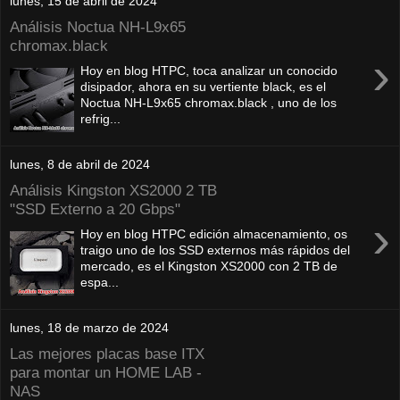
lunes, 15 de abril de 2024
Análisis Noctua NH-L9x65
chromax.black
›
Hoy en blog HTPC, toca analizar un conocido
disipador, ahora en su vertiente black, es el
Noctua NH-L9x65 chromax.black , uno de los
refrig...
lunes, 8 de abril de 2024
Análisis Kingston XS2000 2 TB
"SSD Externo a 20 Gbps"
›
Hoy en blog HTPC edición almacenamiento, os
traigo uno de los SSD externos más rápidos del
mercado, es el Kingston XS2000 con 2 TB de
espa...
lunes, 18 de marzo de 2024
Las mejores placas base ITX
para montar un HOME LAB -
NAS