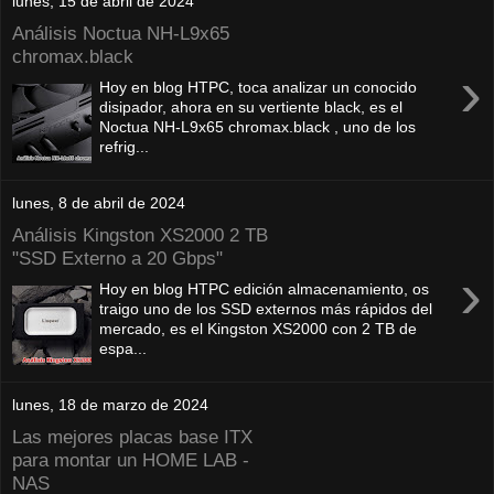
lunes, 15 de abril de 2024
Análisis Noctua NH-L9x65
chromax.black
›
Hoy en blog HTPC, toca analizar un conocido
disipador, ahora en su vertiente black, es el
Noctua NH-L9x65 chromax.black , uno de los
refrig...
lunes, 8 de abril de 2024
Análisis Kingston XS2000 2 TB
"SSD Externo a 20 Gbps"
›
Hoy en blog HTPC edición almacenamiento, os
traigo uno de los SSD externos más rápidos del
mercado, es el Kingston XS2000 con 2 TB de
espa...
lunes, 18 de marzo de 2024
Las mejores placas base ITX
para montar un HOME LAB -
NAS