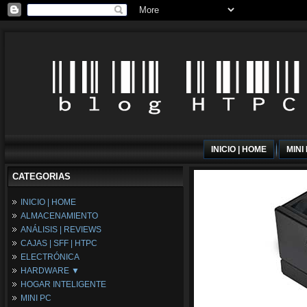
INICIO | HOME
MINI
CATEGORIAS
INICIO | HOME
ALMACENAMIENTO
ANÁLISIS | REVIEWS
CAJAS | SFF | HTPC
ELECTRÓNICA
HARDWARE ▼
HOGAR INTELIGENTE
Fuentes de Alimentación
MINI PC
Memória RAM