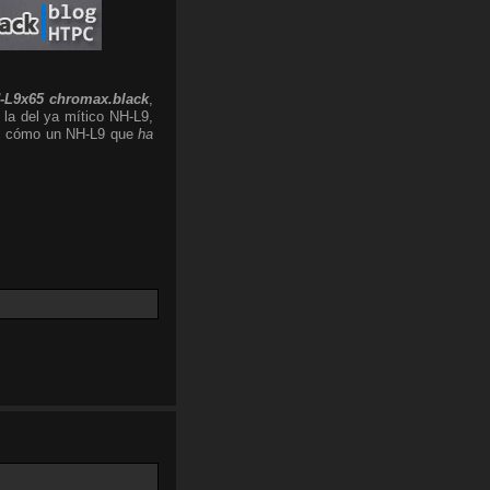
-L9x65 chromax.black
,
 la del ya mítico NH-L9,
 el cómo un NH-L9 que
ha