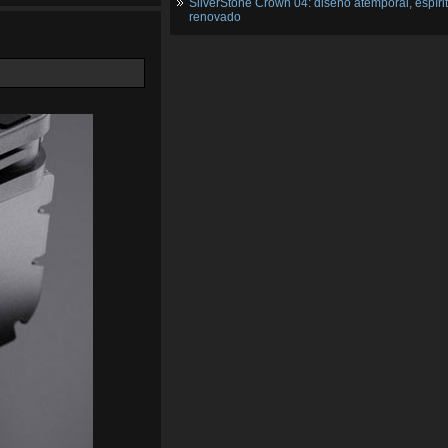
SilverStone Crown 04: diseño atemporal, espíri
renovado