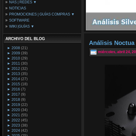
NAS | REDES ▼
Placas Base
NOTICIAS
Procesadores
NAS
PROMOCIONES | GUÍAS COMPRAS ▼
Periféricos
Espacio Synology
SOFTWARE
Refrigeración
Redes
Configuraciones Ordenadores
WIKI |GUÍAS ▼
Tarjetas Gráficas
Guías de Compras
Android PC
Promociones
Guías y Tutoriales
ARCHIVO DEL BLOG
Wikipedia
Análisis Noctu
Tus Montajes
►
2008
(21)
miércoles, abril 24, 2
►
2009
(39)
►
2010
(29)
►
2011
(30)
►
2012
(32)
►
2013
(35)
►
2014
(27)
►
2015
(18)
►
2016
(7)
►
2017
(9)
►
2018
(9)
►
2019
(22)
►
2020
(34)
►
2021
(55)
►
2022
(45)
►
2023
(38)
►
2024
(42)
►
2025
(25)