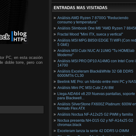
ENTRADAS MAS VISITADAS
Análisis AMD Ryzen 7 8700G "Reduciendo
consumo y temperatura"
Análisis Slimbook One M8 "AMD Ryzen 7 8845
Fractal Mood "Mini ITX, sueca y vertical"
Análisis MSI MPG B850I EDGE TI WIFI (Con red
5 GbE)
Análisis MSI Cubi NUC AI 1UMG "Tu HOMElab
Moderno"
tor PC, en esta ocasión
Análisis MSI PRO DP10 A14MG con Intel Core i
de doble torre, pero con
14700
Análisis Exceleram Black&White 32 GB DDR5
6000MT/s CL30
Beelink ME Pro: un híbrido entre mini PC y NAS
Análisis Mini PC MSI Cubi Z AI 8M
Llega AIDA64 v8.20! Nuevas pantallas, soporte
para Blackwell...
Análisis SilverStone FX600Z Platinum: 600W e
formato Flex ATX
Análisis Noctua NF-A12x25 G2 PWM y familia
Noctua presenta NH-D15 G2 y NF-A14x25 G2
chromax.black
Exceleram lanza la serie 42 DDR5 U-DIMM