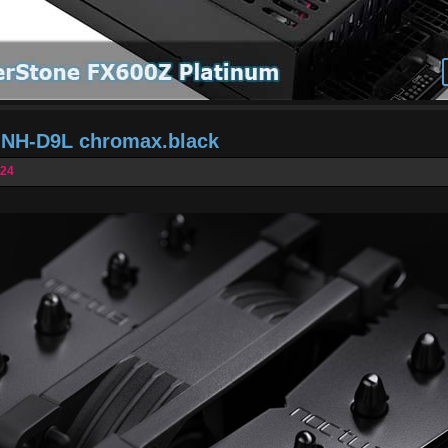
a NH-D9L chromax.black
024