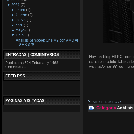
▼
2026
(7)
►
enero
(1)
►
febrero
(2)
►
marzo
(1)
►
abril
(1)
►
mayo
(1)
▼
junio
(1)
Análisis Slimbook One M9 con AMD AI
9 HX 370
ENTRADAS | COMENTARIOS
Hoy en blog HTPC, conti
es otro modelo fabricado
Publicadas
524 Entradas y
1468
ventilador de 92 mm
, lo 
Comentarios
FEED RSS
PAGINAS VISITADAS
Más información »»»
Categoria
Análisis