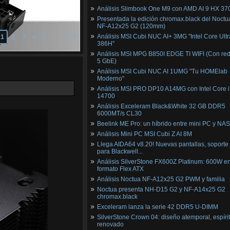
Análisis Slimbook One M9 con AMD AI 9 HX 37
Presentada la edición chromax.black del Noctu
NF‑A12x25 G2 (120mm)
Análisis MSI Cubi NUC AI+ 3MG "Intel Core Ultr
1
2
3
4
5
6
7
8
386H"
Análisis MSI MPG B850I EDGE TI WIFI (Con red
5 GbE)
Análisis MSI Cubi NUC AI 1UMG "Tu HOMElab
Moderno"
Análisis MSI PRO DP10 A14MG con Intel Core i
14700
Análisis Exceleram Black&White 32 GB DDR5
6000MT/s CL30
Beelink ME Pro: un híbrido entre mini PC y NAS
Análisis Mini PC MSI Cubi Z AI 8M
Llega AIDA64 v8.20! Nuevas pantallas, soporte
para Blackwell...
Análisis SilverStone FX600Z Platinum: 600W e
formato Flex ATX
Análisis Noctua NF-A12x25 G2 PWM y familia
Noctua presenta NH-D15 G2 y NF-A14x25 G2
chromax.black
Exceleram lanza la serie 42 DDR5 U-DIMM
SilverStone Crown 04: diseño atemporal, espíri
renovado