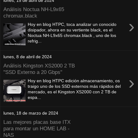
lunes, 15 de abril de 2024
Análisis Noctua NH-L9x65
chromax.black
›
Hoy en blog HTPC, toca analizar un conocido
disipador, ahora en su vertiente black, es el
Noctua NH-L9x65 chromax.black , uno de los
refrig...
lunes, 8 de abril de 2024
Análisis Kingston XS2000 2 TB
"SSD Externo a 20 Gbps"
›
Hoy en blog HTPC edición almacenamiento, os
traigo uno de los SSD externos más rápidos del
mercado, es el Kingston XS2000 con 2 TB de
espa...
lunes, 18 de marzo de 2024
Las mejores placas base ITX
para montar un HOME LAB -
NAS