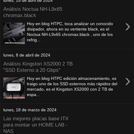
lunes, 15 de abril de 2024
Análisis Noctua NH-L9x65
chromax.black
›
Hoy en blog HTPC, toca analizar un conocido
disipador, ahora en su vertiente black, es el
Noctua NH-L9x65 chromax.black , uno de los
refrig...
lunes, 8 de abril de 2024
Análisis Kingston XS2000 2 TB
"SSD Externo a 20 Gbps"
›
Hoy en blog HTPC edición almacenamiento, os
traigo uno de los SSD externos más rápidos del
mercado, es el Kingston XS2000 con 2 TB de
espa...
lunes, 18 de marzo de 2024
Las mejores placas base ITX
para montar un HOME LAB -
NAS