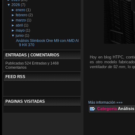
▼
2026
(7)
►
enero
(1)
►
febrero
(2)
►
marzo
(1)
►
abril
(1)
►
mayo
(1)
▼
junio
(1)
Análisis Slimbook One M9 con AMD AI
9 HX 370
ENTRADAS | COMENTARIOS
Hoy en blog HTPC, conti
es otro modelo fabricado
Publicadas
524 Entradas y
1468
ventilador de 92 mm
, lo 
Comentarios
FEED RSS
PAGINAS VISITADAS
Más información »»»
Categoria
Análisis