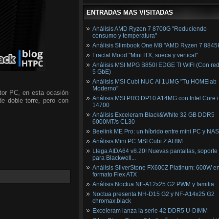
ENTRADAS MAS VISITADAS
Análisis AMD Ryzen 7 8700G "Reduciendo
consumo y temperatura"
Análisis Slimbook One M8 "AMD Ryzen 7 8845
Fractal Mood "Mini ITX, sueca y vertical"
Análisis MSI MPG B850I EDGE TI WIFI (Con red
5 GbE)
Análisis MSI Cubi NUC AI 1UMG "Tu HOMElab
Moderno"
tor PC, en esta ocasión
Análisis MSI PRO DP10 A14MG con Intel Core i
de doble torre, pero con
14700
Análisis Exceleram Black&White 32 GB DDR5
6000MT/s CL30
Beelink ME Pro: un híbrido entre mini PC y NAS
Análisis Mini PC MSI Cubi Z AI 8M
Llega AIDA64 v8.20! Nuevas pantallas, soporte
para Blackwell...
Análisis SilverStone FX600Z Platinum: 600W e
formato Flex ATX
Análisis Noctua NF-A12x25 G2 PWM y familia
Noctua presenta NH-D15 G2 y NF-A14x25 G2
chromax.black
Exceleram lanza la serie 42 DDR5 U-DIMM