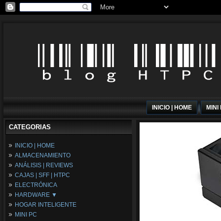
INICIO | HOME
MINI
CATEGORIAS
INICIO | HOME
ALMACENAMIENTO
ANÁLISIS | REVIEWS
CAJAS | SFF | HTPC
ELECTRÓNICA
HARDWARE ▼
HOGAR INTELIGENTE
Fuentes de Alimentación
MINI PC
Memória RAM