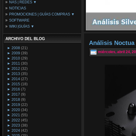
NAS | REDES ▼
Placas Base
NOTICIAS
Procesadores
NAS
PROMOCIONES | GUÍAS COMPRAS ▼
Periféricos
Espacio Synology
SOFTWARE
Refrigeración
Redes
Configuraciones Ordenadores
WIKI |GUÍAS ▼
Tarjetas Gráficas
Guías de Compras
Android PC
Promociones
Guías y Tutoriales
ARCHIVO DEL BLOG
Wikipedia
Análisis Noctu
Tus Montajes
►
2008
(21)
miércoles, abril 24, 2
►
2009
(39)
►
2010
(29)
►
2011
(30)
►
2012
(32)
►
2013
(35)
►
2014
(27)
►
2015
(18)
►
2016
(7)
►
2017
(9)
►
2018
(9)
►
2019
(22)
►
2020
(34)
►
2021
(55)
►
2022
(45)
►
2023
(38)
►
2024
(42)
►
2025
(25)