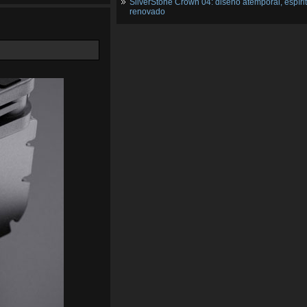
SilverStone Crown 04: diseño atemporal, espíri
renovado