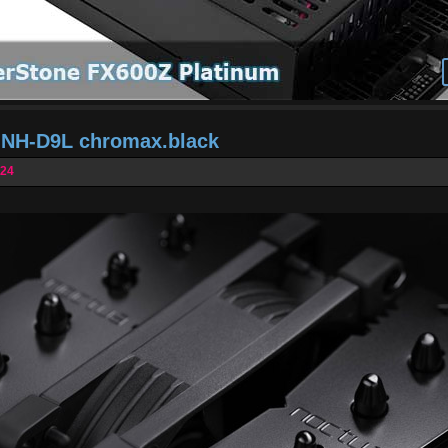
a NH-D9L chromax.black
024