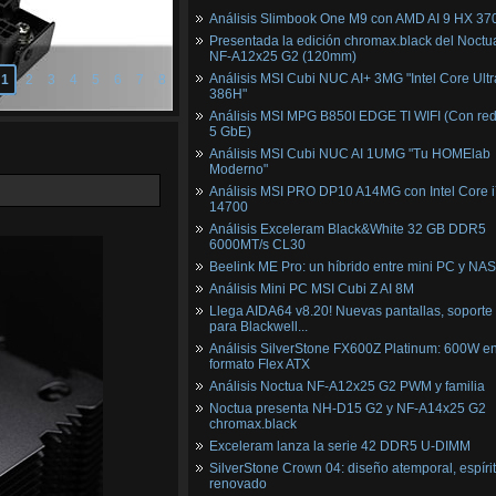
Análisis Slimbook One M9 con AMD AI 9 HX 37
Presentada la edición chromax.black del Noctu
NF‑A12x25 G2 (120mm)
Análisis MSI Cubi NUC AI+ 3MG "Intel Core Ultr
1
2
3
4
5
6
7
8
386H"
Análisis MSI MPG B850I EDGE TI WIFI (Con red
5 GbE)
Análisis MSI Cubi NUC AI 1UMG "Tu HOMElab
Moderno"
Análisis MSI PRO DP10 A14MG con Intel Core i
14700
Análisis Exceleram Black&White 32 GB DDR5
6000MT/s CL30
Beelink ME Pro: un híbrido entre mini PC y NAS
Análisis Mini PC MSI Cubi Z AI 8M
Llega AIDA64 v8.20! Nuevas pantallas, soporte
para Blackwell...
Análisis SilverStone FX600Z Platinum: 600W e
formato Flex ATX
Análisis Noctua NF-A12x25 G2 PWM y familia
Noctua presenta NH-D15 G2 y NF-A14x25 G2
chromax.black
Exceleram lanza la serie 42 DDR5 U-DIMM
SilverStone Crown 04: diseño atemporal, espíri
renovado