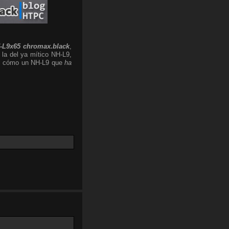
-L9x65 chromax.black
,
 la del ya mítico NH-L9,
 el cómo un NH-L9 que
ha