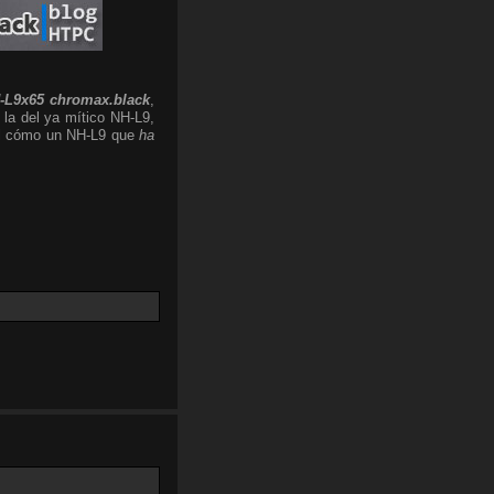
-L9x65 chromax.black
,
 la del ya mítico NH-L9,
 el cómo un NH-L9 que
ha