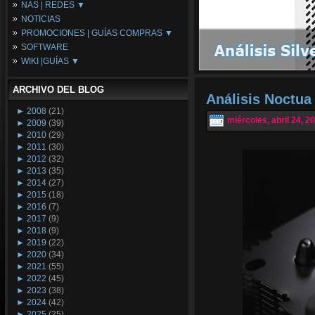
NAS | REDES ▼
Placas Base
NOTICIAS
Procesadores
NAS
PROMOCIONES | GUÍAS COMPRAS ▼
Periféricos
Espacio Synology
SOFTWARE
Refrigeración
Redes
Configuraciones Ordenadores
WIKI |GUÍAS ▼
Tarjetas Gráficas
Guías de Compras
Android PC
Promociones
Guías y Tutoriales
ARCHIVO DEL BLOG
Wikipedia
Análisis Noctu
Tus Montajes
►
2008
(21)
miércoles, abril 24, 2
►
2009
(39)
►
2010
(29)
►
2011
(30)
►
2012
(32)
►
2013
(35)
►
2014
(27)
►
2015
(18)
►
2016
(7)
►
2017
(9)
►
2018
(9)
►
2019
(22)
►
2020
(34)
►
2021
(55)
►
2022
(45)
►
2023
(38)
►
2024
(42)
►
2025
(25)