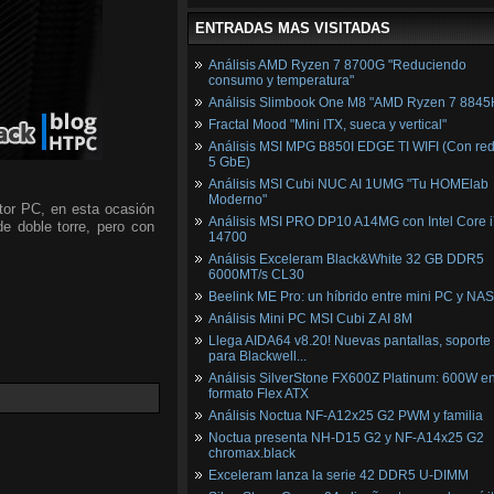
ENTRADAS MAS VISITADAS
Análisis AMD Ryzen 7 8700G "Reduciendo
consumo y temperatura"
Análisis Slimbook One M8 "AMD Ryzen 7 8845
Fractal Mood "Mini ITX, sueca y vertical"
Análisis MSI MPG B850I EDGE TI WIFI (Con red
5 GbE)
Análisis MSI Cubi NUC AI 1UMG "Tu HOMElab
Moderno"
tor PC, en esta ocasión
Análisis MSI PRO DP10 A14MG con Intel Core i
de doble torre, pero con
14700
Análisis Exceleram Black&White 32 GB DDR5
6000MT/s CL30
Beelink ME Pro: un híbrido entre mini PC y NAS
Análisis Mini PC MSI Cubi Z AI 8M
Llega AIDA64 v8.20! Nuevas pantallas, soporte
para Blackwell...
Análisis SilverStone FX600Z Platinum: 600W e
formato Flex ATX
Análisis Noctua NF-A12x25 G2 PWM y familia
Noctua presenta NH-D15 G2 y NF-A14x25 G2
chromax.black
Exceleram lanza la serie 42 DDR5 U-DIMM