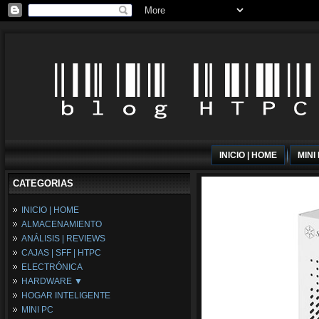
INICIO | HOME
MINI
CATEGORIAS
INICIO | HOME
ALMACENAMIENTO
ANÁLISIS | REVIEWS
CAJAS | SFF | HTPC
ELECTRÓNICA
HARDWARE ▼
HOGAR INTELIGENTE
Fuentes de Alimentación
MINI PC
Memória RAM