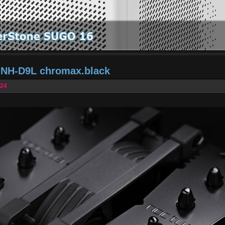
a NH-D9L chromax.black
024