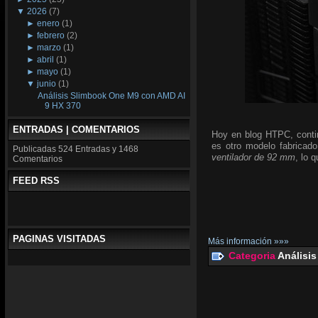
▼
2026
(7)
►
enero
(1)
►
febrero
(2)
►
marzo
(1)
►
abril
(1)
►
mayo
(1)
▼
junio
(1)
Análisis Slimbook One M9 con AMD AI
9 HX 370
ENTRADAS | COMENTARIOS
Hoy en blog HTPC, conti
es otro modelo fabricado
Publicadas
524 Entradas y
1468
ventilador de 92 mm
, lo 
Comentarios
FEED RSS
PAGINAS VISITADAS
Más información »»»
Categoria
Análisis