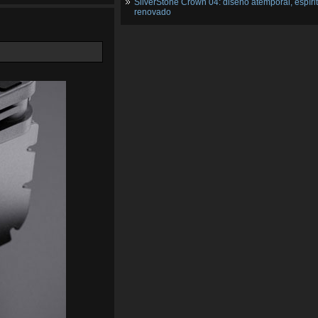
SilverStone Crown 04: diseño atemporal, espíri
renovado