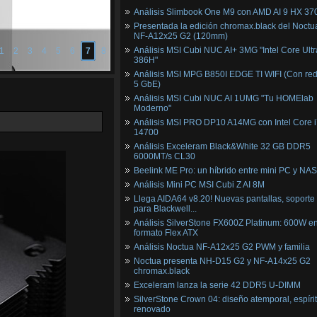
Análisis Slimbook One M9 con AMD AI 9 HX 37
Presentada la edición chromax.black del Noctu
NF‑A12x25 G2 (120mm)
Análisis MSI Cubi NUC AI+ 3MG "Intel Core Ultr
1
2
3
4
5
6
7
8
386H"
Análisis MSI MPG B850I EDGE TI WIFI (Con red
5 GbE)
Análisis MSI Cubi NUC AI 1UMG "Tu HOMElab
Moderno"
Análisis MSI PRO DP10 A14MG con Intel Core i
14700
Análisis Exceleram Black&White 32 GB DDR5
6000MT/s CL30
Beelink ME Pro: un híbrido entre mini PC y NAS
Análisis Mini PC MSI Cubi Z AI 8M
Llega AIDA64 v8.20! Nuevas pantallas, soporte
para Blackwell...
Análisis SilverStone FX600Z Platinum: 600W e
formato Flex ATX
Análisis Noctua NF-A12x25 G2 PWM y familia
Noctua presenta NH-D15 G2 y NF-A14x25 G2
chromax.black
Exceleram lanza la serie 42 DDR5 U-DIMM
SilverStone Crown 04: diseño atemporal, espíri
renovado