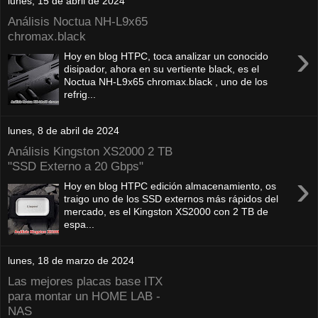
lunes, 15 de abril de 2024
Análisis Noctua NH-L9x65
chromax.black
›
Hoy en blog HTPC, toca analizar un conocido
disipador, ahora en su vertiente black, es el
Noctua NH-L9x65 chromax.black , uno de los
refrig...
lunes, 8 de abril de 2024
Análisis Kingston XS2000 2 TB
"SSD Externo a 20 Gbps"
›
Hoy en blog HTPC edición almacenamiento, os
traigo uno de los SSD externos más rápidos del
mercado, es el Kingston XS2000 con 2 TB de
espa...
lunes, 18 de marzo de 2024
Las mejores placas base ITX
para montar un HOME LAB -
NAS