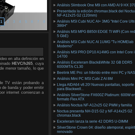
Análisis Slimbook One M9 con AMD AI 9 HX 37
Presentada la edición chromax.black del Noctu
NF‑A12x25 G2 (120mm)
Análisis MSI Cubi NUC AI+ 3MG "Intel Core Ultr
1
2
3
4
5
6
7
8
386H"
Análisis MSI MPG B850I EDGE TI WIFI (Con red
5 GbE)
Análisis MSI Cubi NUC AI 1UMG "Tu HOMElab
Moderno"
Análisis MSI PRO DP10 A14MG con Intel Core i
14700
deo en alta definición en
Análisis Exceleram Black&White 32 GB DDR5
ominado
HEVC/h265
, cuya
6000MT/s CL30
o de menor tamaño, lo que
Beelink ME Pro: un híbrido entre mini PC y NAS
Análisis Mini PC MSI Cubi Z AI 8M
 de TV están probando a
Llega AIDA64 v8.20! Nuevas pantallas, soporte
o de banda y poder emitir
para Blackwell...
or internet comienzan a
Análisis SilverStone FX600Z Platinum: 600W e
formato Flex ATX
Análisis Noctua NF-A12x25 G2 PWM y familia
Noctua presenta NH-D15 G2 y NF-A14x25 G2
chromax.black
Exceleram lanza la serie 42 DDR5 U-DIMM
SilverStone Crown 04: diseño atemporal, espíri
renovado