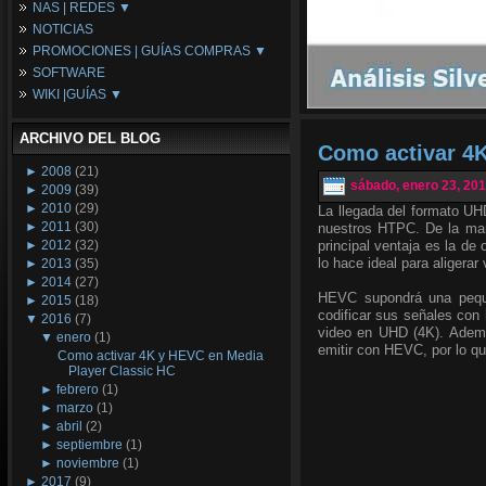
NAS | REDES ▼
Placas Base
NOTICIAS
Procesadores
NAS
PROMOCIONES | GUÍAS COMPRAS ▼
Periféricos
Espacio Synology
SOFTWARE
Refrigeración
Redes
Configuraciones Ordenadores
WIKI |GUÍAS ▼
Tarjetas Gráficas
Guías de Compras
Android PC
Promociones
Guías y Tutoriales
ARCHIVO DEL BLOG
Wikipedia
Como activar 4K
Tus Montajes
►
2008
(21)
sábado, enero 23, 20
►
2009
(39)
►
2010
(29)
La llegada del formato UH
►
2011
(30)
nuestros HTPC. De la man
►
2012
(32)
principal ventaja es la de
lo hace ideal para aligerar
►
2013
(35)
►
2014
(27)
HEVC supondrá una peque
►
2015
(18)
codificar sus señales con
▼
2016
(7)
video en UHD (4K). Ademá
▼
enero
(1)
emitir con HEVC, por lo q
Como activar 4K y HEVC en Media
Player Classic HC
►
febrero
(1)
►
marzo
(1)
►
abril
(2)
►
septiembre
(1)
►
noviembre
(1)
►
2017
(9)