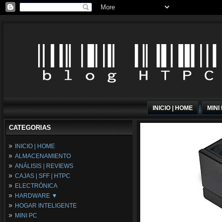
INICIO | HOME
MINI
CATEGORIAS
INICIO | HOME
ALMACENAMIENTO
ANÁLISIS | REVIEWS
CAJAS | SFF | HTPC
ELECTRÓNICA
HARDWARE ▼
HOGAR INTELIGENTE
Fuentes de Alimentación
MINI PC
Memória RAM