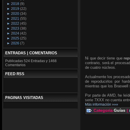
►
2018
(9)
►
2019
(22)
►
2020
(34)
►
2021
(55)
►
2022
(45)
►
2023
(38)
►
2024
(42)
►
2025
(25)
►
2026
(7)
ENTRADAS | COMENTARIOS
Ni que decir tiene que
rep
Publicadas
524 Entradas y
1468
contrario, será el proces
Comentarios
de cuatro núcleos.
FEED RSS
Actualmente los procesad
de reproducirlos por har
mientras que los Braswel
Por parte de AMD, he leído
PAGINAS VISITADAS
serie 7XXX no cuenta entr
Más información »»»
Categoria
Guías
|