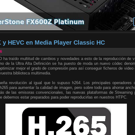
 y HEVC en Media Player Classic HC
16
D ha traído multitud de cambios y novedades a esto de la reproducción de vi
o de la Ultra Alta Definición se ha puesto de moda un nuevo códec den
 optimizar mejor el grado de compresión para así conseguir ficheros de vide
 vuestra biblioteca multimedia.
ña revolución al igual que lo supuso h264. Los principales operadores
 h265 para aumentar la calidad de imagen, pero sobre todo para ahorrar anch
s de las emisoras convencionales, las nuevas plataformas de Streaming p
ue debemos estar preparados para poder reproducirlas en nuestros HTPC.