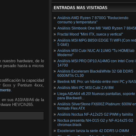
ENTRADAS MAS VISITADAS
Análisis AMD Ryzen 7 8700G "Reduciendo
consumo y temperatura"
Análisis Slimbook One M8 "AMD Ryzen 7 8845
Fractal Mood "Mini ITX, sueca y vertical"
Análisis MSI MPG B850I EDGE TI WIFI (Con red
5 GbE)
Análisis MSI Cubi NUC AI 1UMG "Tu HOMElab
Moderno"
 nuestro hardware, de lo
Análisis MSI PRO DP10 A14MG con Intel Core i
14700
ace pesado hasta a micros
Análisis Exceleram Black&White 32 GB DDR5
6000MT/s CL30
codificación la capacidad
Beelink ME Pro: un híbrido entre mini PC y NAS
or 6xxx y Pentium 4xxx,
Análisis Mini PC MSI Cubi Z AI 8M
amente
.
Llega AIDA64 v8.20! Nuevas pantallas, soporte
para Blackwell...
ri en sus A10/A8/A6 de la
Análisis SilverStone FX600Z Platinum: 600W e
hardware HEVC/h265.
formato Flex ATX
Análisis Noctua NF-A12x25 G2 PWM y familia
Noctua presenta NH-D15 G2 y NF-A14x25 G2
chromax.black
Exceleram lanza la serie 42 DDR5 U-DIMM