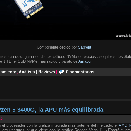
Componente cedido por
Sabrent
emos su nueva gama de discos sólidos NVMe de precios asequibles, los
Sab
de 1 TB, el SSD NVMe mas rápido y barato de
Amazon
.
amiento
,
Análisis | Reviews
|
0 comentarios
zen 5 3400G, la APU más equilibrada
20
 el procesador con la gráfica integrada más potente del mercado, el
AMD R
 arquitecturas y que viene con la gráfica Radeon Vega 11. ¿Estará el proc