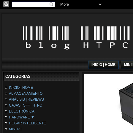
INICIO | HOME
MINI
CATEGORIAS
INICIO | HOME
ALMACENAMIENTO
ANÁLISIS | REVIEWS
CAJAS | SFF | HTPC
ELECTRÓNICA
HARDWARE ▼
HOGAR INTELIGENTE
Fuentes de Alimentación
MINI PC
Memória RAM