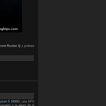
rent
Rocket Q
y probare
yzen 5 3400G
, una APU
esador a la altura de la