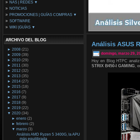
NAS | REDES ▼
Placas Base
NOTICIAS
Procesadores
NAS
PROMOCIONES | GUÍAS COMPRAS ▼
Periféricos
Espacio Synology
SOFTWARE
Refrigeración
Redes
Configuraciones Ordenadores
WIKI |GUÍAS ▼
Tarjetas Gráficas
Guías de Compras
Android PC
Promociones
Guías y Tutoriales
ARCHIVO DEL BLOG
Wikipedia
Análisis ASUS 
Tus Montajes
►
2008
(21)
domingo, marzo 29, 2
►
2009
(39)
►
2010
(29)
Hoy en Blog HTPC analiz
►
2011
(30)
STRIX B450-I GAMING
, 
►
2012
(32)
►
2013
(35)
►
2014
(27)
►
2015
(18)
►
2016
(7)
►
2017
(9)
►
2018
(9)
►
2019
(22)
▼
2020
(34)
►
enero
(2)
►
febrero
(2)
▼
marzo
(3)
Análisis AMD Ryzen 5 3400G, la APU
más equilibrada