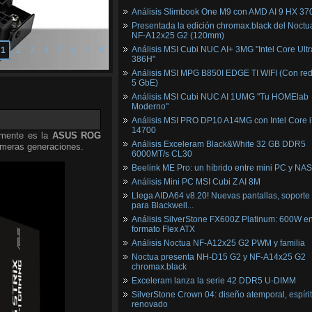
Análisis Slimbook One M9 con AMD AI 9 HX 37
Presentada la edición chromax.black del Noctu
NF‑A12x25 G2 (120mm)
Análisis MSI Cubi NUC AI+ 3MG "Intel Core Ultr
1
2
3
4
5
6
7
8
386H"
Análisis MSI MPG B850I EDGE TI WIFI (Con red
5 GbE)
Análisis MSI Cubi NUC AI 1UMG "Tu HOMElab
Moderno"
Análisis MSI PRO DP10 A14MG con Intel Core i
14700
amente es la
ASUS ROG
Análisis Exceleram Black&White 32 GB DDR5
imeras generaciones.
6000MT/s CL30
Beelink ME Pro: un híbrido entre mini PC y NAS
Análisis Mini PC MSI Cubi Z AI 8M
Llega AIDA64 v8.20! Nuevas pantallas, soporte
para Blackwell...
Análisis SilverStone FX600Z Platinum: 600W e
formato Flex ATX
Análisis Noctua NF-A12x25 G2 PWM y familia
Noctua presenta NH-D15 G2 y NF-A14x25 G2
chromax.black
Exceleram lanza la serie 42 DDR5 U-DIMM
SilverStone Crown 04: diseño atemporal, espíri
renovado