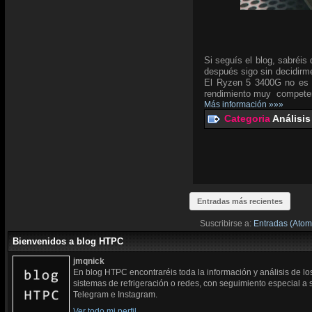
Si seguís el blog, sabréi
después sigo sin decidirm
El Ryzen 5 3400G no es 
rendimiento muy competent
Más información »»»
Categoria
Análisis
Entradas más recientes
Suscribirse a:
Entradas (Atom
Bienvenidos a blog HTPC
jmqnick
En blog HTPC encontraréis toda la información y análisis de l
sistemas de refrigeración o redes, con seguimiento especial a
Telegram e Instagram.
Ver todo mi perfil