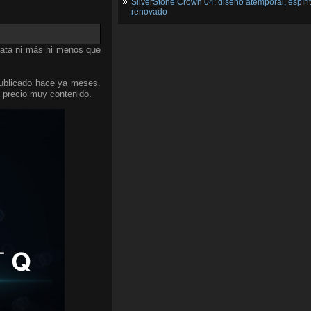
SilverStone Crown 04: diseño atemporal, espíri
renovado
trata ni más ni menos que
blicado hace ya meses.
 precio muy contenido.