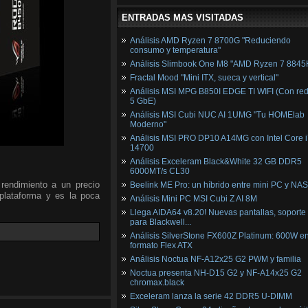
ENTRADAS MAS VISITADAS
Análisis AMD Ryzen 7 8700G "Reduciendo
consumo y temperatura"
Análisis Slimbook One M8 "AMD Ryzen 7 8845
Fractal Mood "Mini ITX, sueca y vertical"
Análisis MSI MPG B850I EDGE TI WIFI (Con red
5 GbE)
Análisis MSI Cubi NUC AI 1UMG "Tu HOMElab
Moderno"
Análisis MSI PRO DP10 A14MG con Intel Core i
14700
Análisis Exceleram Black&White 32 GB DDR5
6000MT/s CL30
endimiento a un precio
Beelink ME Pro: un híbrido entre mini PC y NAS
plataforma y es la poca
Análisis Mini PC MSI Cubi Z AI 8M
Llega AIDA64 v8.20! Nuevas pantallas, soporte
para Blackwell...
Análisis SilverStone FX600Z Platinum: 600W e
formato Flex ATX
Análisis Noctua NF-A12x25 G2 PWM y familia
Noctua presenta NH-D15 G2 y NF-A14x25 G2
chromax.black
Exceleram lanza la serie 42 DDR5 U-DIMM