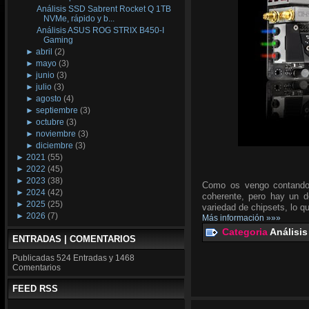
Análisis SSD Sabrent Rocket Q 1TB
NVMe, rápido y b...
Análisis ASUS ROG STRIX B450-I
Gaming
►
abril
(2)
►
mayo
(3)
►
junio
(3)
►
julio
(3)
►
agosto
(4)
►
septiembre
(3)
►
octubre
(3)
►
noviembre
(3)
►
diciembre
(3)
►
2021
(55)
►
2022
(45)
►
2023
(38)
Como os vengo contando 
►
2024
(42)
coherente, pero hay un d
►
2025
(25)
variedad de chipsets, lo q
►
2026
(7)
Más información »»»
Categoria
Análisis
ENTRADAS | COMENTARIOS
Publicadas
524 Entradas y
1468
Comentarios
FEED RSS