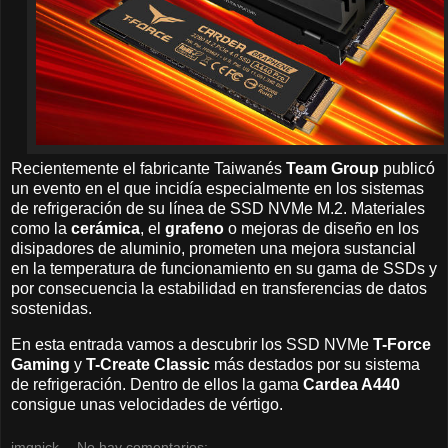
Recientemente el fabricante Taiwanés
Team Group
publicó
un evento en el que incidía especialmente en los sistemas
de refrigeración de su línea de SSD NVMe M.2. Materiales
como la
cerámica
, el
grafeno
o mejoras de diseño en los
disipadores de aluminio, prometen una mejora sustancial
en la temperatura de funcionamiento en su gama de SSDs y
por consecuencia la estabilidad en transferencias de datos
sostenidas.
En esta entrada vamos a descubrir los SSD NVMe
T-Force
Gaming
y
T-Create Classic
más destados por su sistema
de refrigeración. Dentro de ellos la gama
Cardea A440
consigue unas velocidades de vértigo.
jmqnick
No hay comentarios: