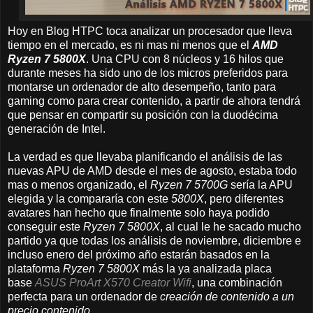
Hoy en Blog HTPC toca analizar un procesador que lleva
tiempo en el mercado, es ni mas ni menos que el
AMD
Ryzen 7 5800X
. Una CPU con 8 núcleos y 16 hilos que
durante meses ha sido uno de los micros preferidos para
montarse un ordenador de alto desempeño, tanto para
gaming como para crear contenido, a partir de ahora tendrá
que pensar en compartir su posición con la duodécima
generación de Intel.
La verdad es que llevaba planificando el análisis de las
nuevas APU de AMD desde el mes de agosto, estaba todo
mas o menos organizado, el
Ryzen 7 5700G
sería la APU
elegida y la compararía con este
5800X
, pero diferentes
avatares han hecho que finalmente solo haya podido
conseguir este
Ryzen 7 5800X
, al cual le he sacado mucho
partido ya que todas los análisis de noviembre, diciembre e
incluso enero del próximo año estarán basados en la
plataforma
Ryzen 7 5800X
más la ya analizada placa
base
ASUS ProArt X570 Creator Wifi
, una combinación
perfecta para un ordenador de
creación de contenido a un
precio contenido
.