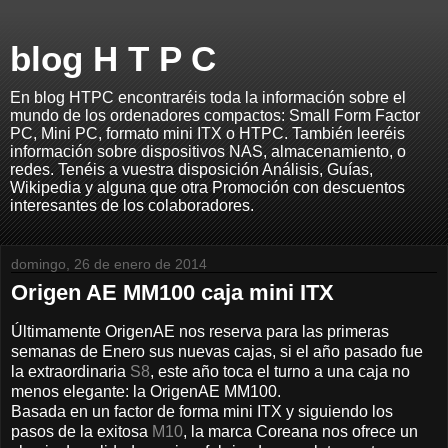
blog H T P C
En blog HTPC encontraréis toda la información sobre el
mundo de los ordenadores compactos: Small Form Factor
PC, Mini PC, formato mini ITX o HTPC. También leeréis
información sobre dispositivos NAS, almacenamiento, o
redes. Tenéis a vuestra disposición Análisis, Guías,
Wikipedia y alguna que otra Promoción con descuentos
interesantes de los colaboradores.
domingo, 26 de enero de 2014
Origen AE MM100 caja mini ITX
Últimamente OrigenAE nos reserva para las primeras
semanas de Enero sus nuevas cajas, si el año pasado fue
la extraordinaria
S8
, este año toca el turno a una caja no
menos elegante: la OrigenAE MM100.
Basada en un factor de forma mini ITX y siguiendo los
pasos de la exitosa
M10
, la marca Coreana nos ofrece un