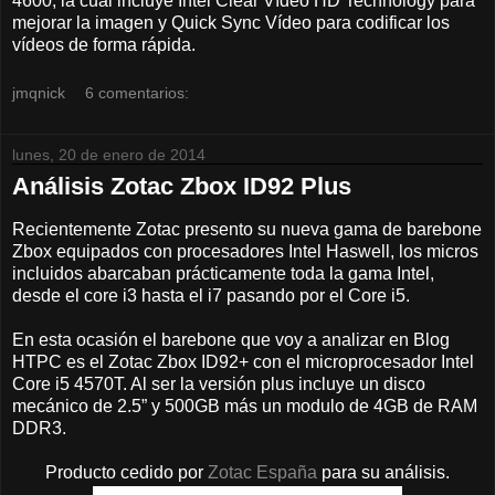
4600, la cual incluye Intel Clear Vídeo HD Technology para
mejorar la imagen y Quick Sync Vídeo para codificar los
vídeos de forma rápida.
jmqnick
6 comentarios:
lunes, 20 de enero de 2014
Análisis Zotac Zbox ID92 Plus
Recientemente Zotac presento su nueva gama de barebone
Zbox equipados con procesadores Intel Haswell, los micros
incluidos abarcaban prácticamente toda la gama Intel,
desde el core i3 hasta el i7 pasando por el Core i5.
En esta ocasión el barebone que voy a analizar en Blog
HTPC es el Zotac Zbox ID92+ con el microprocesador Intel
Core i5 4570T. Al ser la versión plus incluye un disco
mecánico de 2.5” y 500GB más un modulo de 4GB de RAM
DDR3.
Producto cedido por
Zotac España
para su análisis.