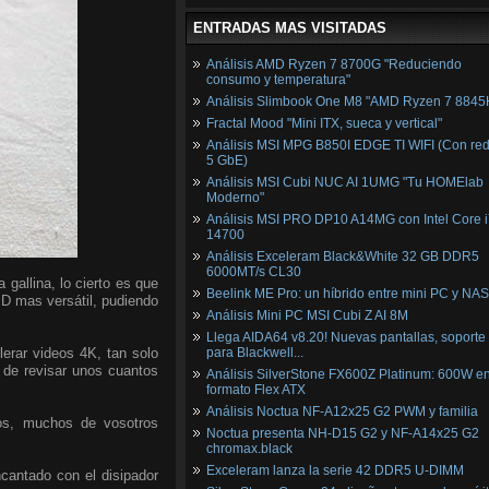
ENTRADAS MAS VISITADAS
Análisis AMD Ryzen 7 8700G "Reduciendo
consumo y temperatura"
Análisis Slimbook One M8 "AMD Ryzen 7 8845
Fractal Mood "Mini ITX, sueca y vertical"
Análisis MSI MPG B850I EDGE TI WIFI (Con red
5 GbE)
Análisis MSI Cubi NUC AI 1UMG "Tu HOMElab
Moderno"
Análisis MSI PRO DP10 A14MG con Intel Core i
14700
Análisis Exceleram Black&White 32 GB DDR5
6000MT/s CL30
gallina, lo cierto es que
Beelink ME Pro: un híbrido entre mini PC y NAS
MD mas versátil, pudiendo
Análisis Mini PC MSI Cubi Z AI 8M
Llega AIDA64 v8.20! Nuevas pantallas, soporte
lerar videos 4K, tan solo
para Blackwell...
 de revisar unos cuantos
Análisis SilverStone FX600Z Platinum: 600W e
formato Flex ATX
Análisis Noctua NF-A12x25 G2 PWM y familia
ios, muchos de vosotros
Noctua presenta NH-D15 G2 y NF-A14x25 G2
chromax.black
Exceleram lanza la serie 42 DDR5 U-DIMM
ncantado con el disipador