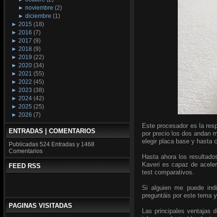
►
noviembre
(2)
►
diciembre
(1)
►
2015
(18)
►
2016
(7)
►
2017
(9)
►
2018
(9)
►
2019
(22)
►
2020
(34)
►
2021
(55)
►
2022
(45)
►
2023
(38)
►
2024
(42)
►
2025
(25)
►
2026
(7)
Este procesador es la resp
ENTRADAS | COMENTARIOS
por precio los dos andan m
elegir placa base y hasta 
Publicadas
524 Entradas y
1468
Comentarios
Hasta ahora los resultado
Kaveri es capaz de aceler
FEED RSS
test comparativos.
Si alguien me puede indi
preguntáis por este tema 
PAGINAS VISITADAS
Las principales ventajas 