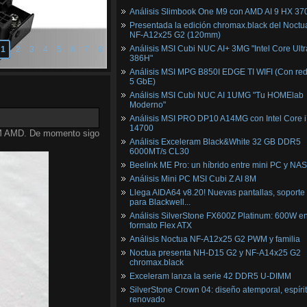
Análisis Slimbook One M9 con AMD AI 9 HX 37
Presentada la edición chromax.black del Noctu
NF‑A12x25 G2 (120mm)
Análisis MSI Cubi NUC AI+ 3MG "Intel Core Ultr
1
2
3
4
5
6
7
8
386H"
Análisis MSI MPG B850I EDGE TI WIFI (Con red
5 GbE)
Análisis MSI Cubi NUC AI 1UMG "Tu HOMElab
Moderno"
Análisis MSI PRO DP10 A14MG con Intel Core i
14700
AM AMD. De momento sigo
Análisis Exceleram Black&White 32 GB DDR5
6000MT/s CL30
Beelink ME Pro: un híbrido entre mini PC y NAS
Análisis Mini PC MSI Cubi Z AI 8M
Llega AIDA64 v8.20! Nuevas pantallas, soporte
para Blackwell...
Análisis SilverStone FX600Z Platinum: 600W e
formato Flex ATX
Análisis Noctua NF-A12x25 G2 PWM y familia
Noctua presenta NH-D15 G2 y NF-A14x25 G2
chromax.black
Exceleram lanza la serie 42 DDR5 U-DIMM
SilverStone Crown 04: diseño atemporal, espíri
renovado