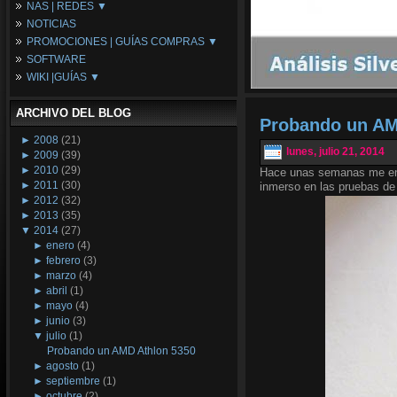
NAS | REDES ▼
Placas Base
NOTICIAS
Procesadores
NAS
PROMOCIONES | GUÍAS COMPRAS ▼
Periféricos
Espacio Synology
SOFTWARE
Refrigeración
Redes
Configuraciones Ordenadores
WIKI |GUÍAS ▼
Tarjetas Gráficas
Guías de Compras
Android PC
Promociones
Guías y Tutoriales
ARCHIVO DEL BLOG
Wikipedia
Probando un AM
Tus Montajes
►
2008
(21)
lunes, julio 21, 2014
►
2009
(39)
►
2010
(29)
Hace unas semanas me en
►
2011
(30)
inmerso en las pruebas de
►
2012
(32)
►
2013
(35)
▼
2014
(27)
►
enero
(4)
►
febrero
(3)
►
marzo
(4)
►
abril
(1)
►
mayo
(4)
►
junio
(3)
▼
julio
(1)
Probando un AMD Athlon 5350
►
agosto
(1)
►
septiembre
(1)
►
octubre
(2)