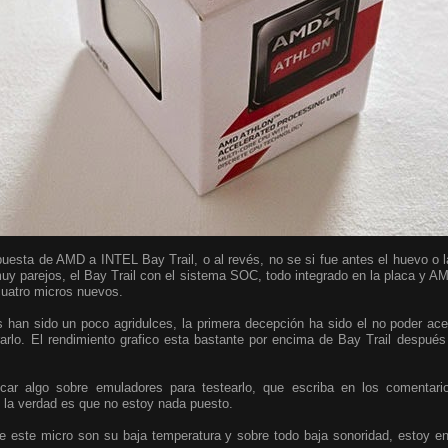
uesta de AMD a INTEL Bay Trail, o al revés, no se si fue antes el huevo o la 
uy parejos, el Bay Trail con el sistema SOC, todo integrado en la placa y A
cuatro micros nuevos.
s han sido un poco agridulces, la primera decepción ha sido el no poder ace
arlo. El rendimiento grafico esta bastante por encima de Bay Trail después
car algo sobre emuladores para testearlo, que escriba en los comentar
y la verdad es que no estoy nada puesto.
de este micro son su baja temperatura y sobre todo baja sonoridad, estoy e