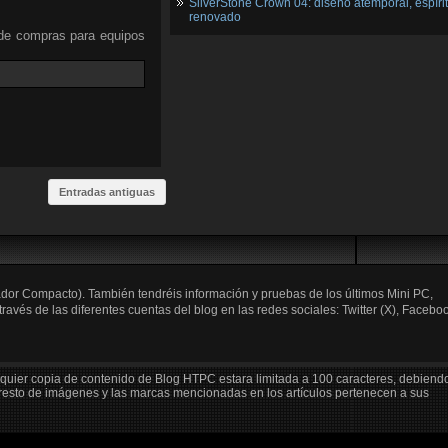
SilverStone Crown 04: diseño atemporal, espíri
renovado
 de compras para equipos
Entradas antiguas
ador Compacto). También tendréis información y pruebas de los últimos Mini PC,
és de las diferentes cuentas del blog en las redes sociales: Twitter (X), Faceboo
lquier copia de contenido de Blog HTPC estara limitada a 100 caracteres, debiend
 resto de imágenes y las marcas mencionadas en los artículos pertenecen a sus