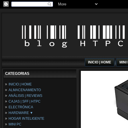
INICIO | HOME
MINI
CATEGORIAS
INICIO | HOME
ALMACENAMIENTO
ANÁLISIS | REVIEWS
CAJAS | SFF | HTPC
ELECTRÓNICA
HARDWARE ▼
HOGAR INTELIGENTE
Fuentes de Alimentación
MINI PC
Memória RAM