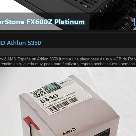
D Athlon 5350
vió AMD España un Athlon 5350 junto a una placa base Asus y 4GB de R
 rendimiento, queda muy poco para finalizar y espero acabarlas esta semana.