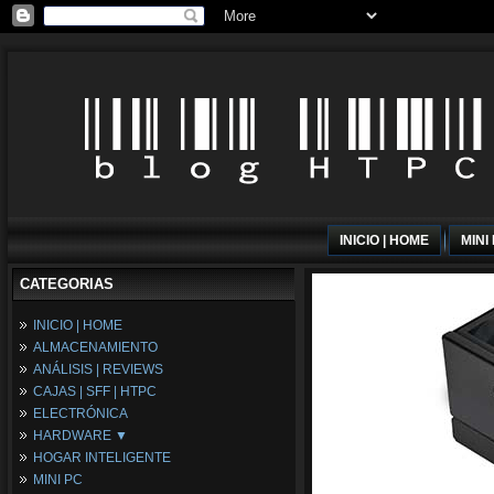
INICIO | HOME
MINI
CATEGORIAS
INICIO | HOME
ALMACENAMIENTO
ANÁLISIS | REVIEWS
CAJAS | SFF | HTPC
ELECTRÓNICA
HARDWARE ▼
HOGAR INTELIGENTE
Fuentes de Alimentación
MINI PC
Memória RAM