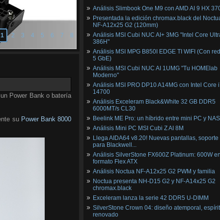
Análisis Slimbook One M9 con AMD AI 9 HX 37
Presentada la edición chromax.black del Noctu
NF‑A12x25 G2 (120mm)
Análisis MSI Cubi NUC AI+ 3MG "Intel Core Ultr
1
2
3
4
5
6
7
8
386H"
Análisis MSI MPG B850I EDGE TI WIFI (Con red
5 GbE)
Análisis MSI Cubi NUC AI 1UMG "Tu HOMElab
Moderno"
Análisis MSI PRO DP10 A14MG con Intel Core i
14700
a un Power Bank o batería
Análisis Exceleram Black&White 32 GB DDR5
6000MT/s CL30
Beelink ME Pro: un híbrido entre mini PC y NAS
ente su
Power Bank 8000
Análisis Mini PC MSI Cubi Z AI 8M
Llega AIDA64 v8.20! Nuevas pantallas, soporte
para Blackwell...
Análisis SilverStone FX600Z Platinum: 600W e
formato Flex ATX
Análisis Noctua NF-A12x25 G2 PWM y familia
Noctua presenta NH-D15 G2 y NF-A14x25 G2
chromax.black
Exceleram lanza la serie 42 DDR5 U-DIMM
SilverStone Crown 04: diseño atemporal, espíri
renovado