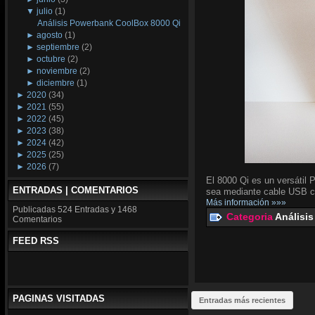
▼
julio
(1)
Análisis Powerbank CoolBox 8000 Qi
►
agosto
(1)
►
septiembre
(2)
►
octubre
(2)
►
noviembre
(2)
►
diciembre
(1)
►
2020
(34)
►
2021
(55)
►
2022
(45)
►
2023
(38)
►
2024
(42)
►
2025
(25)
►
2026
(7)
El 8000 Qi es un versátil 
ENTRADAS | COMENTARIOS
sea mediante cable USB co
Más información »»»
Publicadas
524 Entradas y
1468
Categoria
Análisis
Comentarios
FEED RSS
PAGINAS VISITADAS
Entradas más recientes