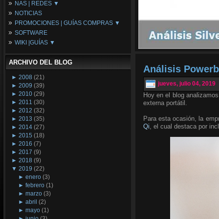
NAS | REDES ▼
Placas Base
NOTICIAS
Procesadores
NAS
PROMOCIONES | GUÍAS COMPRAS ▼
Periféricos
Espacio Synology
SOFTWARE
Refrigeración
Redes
Configuraciones Ordenadores
WIKI |GUÍAS ▼
Tarjetas Gráficas
Guías de Compras
Android PC
Promociones
Guías y Tutoriales
ARCHIVO DEL BLOG
Wikipedia
Análisis Power
Tus Montajes
►
2008
(21)
jueves, julio 04, 2019
►
2009
(39)
►
2010
(29)
Hoy en el blog analizamos
►
2011
(30)
externa portátil.
►
2012
(32)
Para esta ocasión, la em
►
2013
(35)
Qi
, el cual destaca por inc
►
2014
(27)
►
2015
(18)
►
2016
(7)
►
2017
(9)
►
2018
(9)
▼
2019
(22)
►
enero
(3)
►
febrero
(1)
►
marzo
(3)
►
abril
(2)
►
mayo
(1)
►
junio
(3)