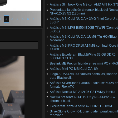
Análisis Slimbook One M9 con AMD AI 9 HX 37
Presentada la edición chromax.black del Noctu
NF‑A12x25 G2 (120mm)
Análisis MSI Cubi NUC AI+ 3MG "Intel Core Ultr
1
2
3
4
5
6
7
8
386H"
Análisis MSI MPG B850I EDGE TI WIFI (Con red
5 GbE)
Análisis MSI Cubi NUC AI 1UMG "Tu HOMElab
Moderno"
Análisis MSI PRO DP10 A14MG con Intel Core i
14700
Análisis Exceleram Black&White 32 GB DDR5
6000MT/s CL30
Beelink ME Pro: un híbrido entre mini PC y NAS
Análisis Mini PC MSI Cubi Z AI 8M
Llega AIDA64 v8.20! Nuevas pantallas, soporte
para Blackwell...
Análisis SilverStone FX600Z Platinum: 600W e
formato Flex ATX
Análisis Noctua NF-A12x25 G2 PWM y familia
Noctua presenta NH-D15 G2 y NF-A14x25 G2
chromax.black
Exceleram lanza la serie 42 DDR5 U-DIMM
SilverStone Crown 04: diseño atemporal, espíri
renovado