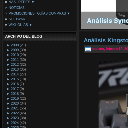
NAS | REDES ▼
Placas Base
NOTICIAS
Procesadores
NAS
PROMOCIONES | GUÍAS COMPRAS ▼
Periféricos
Espacio Synology
SOFTWARE
Refrigeración
Redes
Configuraciones Ordenadores
WIKI |GUÍAS ▼
Tarjetas Gráficas
Guías de Compras
Android PC
Promociones
Guías y Tutoriales
ARCHIVO DEL BLOG
Wikipedia
Análisis Kingst
Tus Montajes
►
2008
(21)
martes, febrero 18, 2
►
2009
(39)
►
2010
(29)
►
2011
(30)
►
2012
(32)
►
2013
(35)
►
2014
(27)
►
2015
(18)
►
2016
(7)
►
2017
(9)
►
2018
(9)
►
2019
(22)
►
2020
(34)
►
2021
(55)
►
2022
(45)
►
2023
(38)
►
2024
(42)
▼
2025
(25)