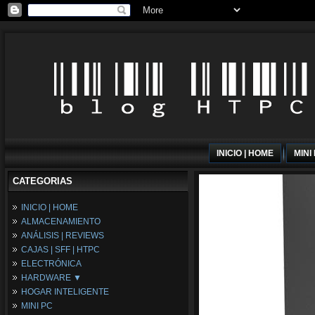
INICIO | HOME
MINI
CATEGORIAS
INICIO | HOME
ALMACENAMIENTO
ANÁLISIS | REVIEWS
CAJAS | SFF | HTPC
ELECTRÓNICA
HARDWARE ▼
HOGAR INTELIGENTE
Fuentes de Alimentación
MINI PC
Memória RAM