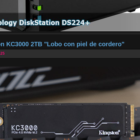
on KC3000 2TB "Lobo con piel de cordero"
025