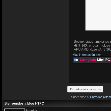
Beelink sigue ampliando
AI 9 365
, el cual inclu
APU AMD Ryzen AI 9 365, 
Más información »»»
Categoria
Mini PC
Entradas más recientes
Suscribirse a:
Entradas (Atom
Bienvenidos a blog HTPC
jmqnick