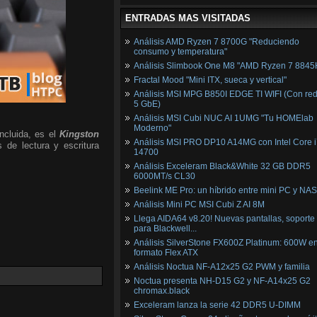
ENTRADAS MAS VISITADAS
Análisis AMD Ryzen 7 8700G "Reduciendo
consumo y temperatura"
Análisis Slimbook One M8 "AMD Ryzen 7 8845
Fractal Mood "Mini ITX, sueca y vertical"
Análisis MSI MPG B850I EDGE TI WIFI (Con red
5 GbE)
Análisis MSI Cubi NUC AI 1UMG "Tu HOMElab
Moderno"
cluida, es el
Kingston
Análisis MSI PRO DP10 A14MG con Intel Core i
 de lectura y escritura
14700
Análisis Exceleram Black&White 32 GB DDR5
6000MT/s CL30
Beelink ME Pro: un híbrido entre mini PC y NAS
Análisis Mini PC MSI Cubi Z AI 8M
Llega AIDA64 v8.20! Nuevas pantallas, soporte
para Blackwell...
Análisis SilverStone FX600Z Platinum: 600W e
formato Flex ATX
Análisis Noctua NF-A12x25 G2 PWM y familia
Noctua presenta NH-D15 G2 y NF-A14x25 G2
chromax.black
Exceleram lanza la serie 42 DDR5 U-DIMM