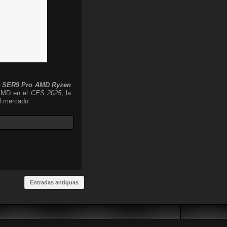
o
SER9 Pro AMD Ryzen
 AMD en el
CES 2025
, la
l mercado.
Entradas antiguas