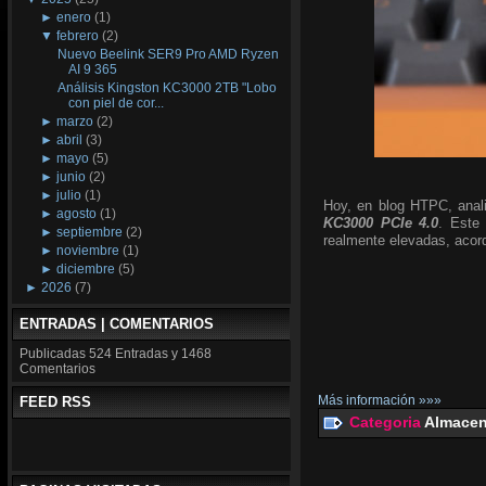
►
enero
(1)
▼
febrero
(2)
Nuevo Beelink SER9 Pro AMD Ryzen
AI 9 365
Análisis Kingston KC3000 2TB "Lobo
con piel de cor...
►
marzo
(2)
►
abril
(3)
►
mayo
(5)
►
junio
(2)
►
julio
(1)
Hoy, en blog HTPC, ana
►
agosto
(1)
KC3000 PCIe 4.0
. Este
►
septiembre
(2)
realmente elevadas, acord
►
noviembre
(1)
►
diciembre
(5)
►
2026
(7)
ENTRADAS | COMENTARIOS
Publicadas
524 Entradas y
1468
Comentarios
Más información »»»
FEED RSS
Categoria
Almacen