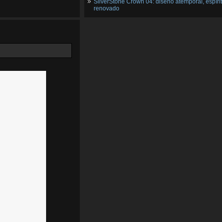
SilverStone Crown 04: diseño atemporal, espíri
renovado