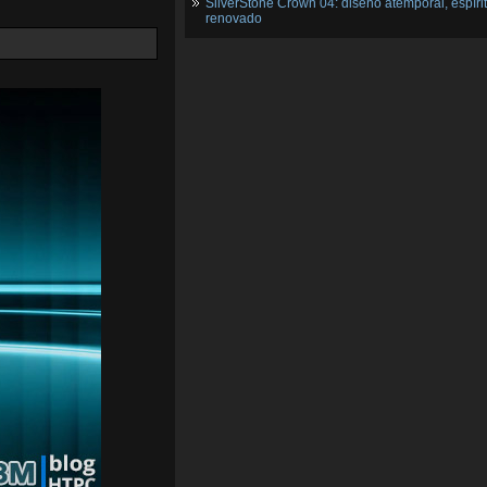
SilverStone Crown 04: diseño atemporal, espíri
renovado