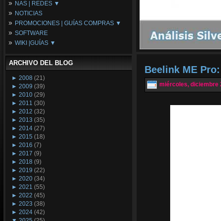
NAS | REDES ▼
Placas Base
NOTICIAS
Procesadores
NAS
PROMOCIONES | GUÍAS COMPRAS ▼
Periféricos
Espacio Synology
SOFTWARE
Refrigeración
Redes
Configuraciones Ordenadores
WIKI |GUÍAS ▼
Tarjetas Gráficas
Guías de Compras
Android PC
Promociones
Guías y Tutoriales
ARCHIVO DEL BLOG
Wikipedia
Beelink ME Pro:
Tus Montajes
►
2008
(21)
miércoles, diciembre 
►
2009
(39)
►
2010
(29)
►
2011
(30)
►
2012
(32)
►
2013
(35)
►
2014
(27)
►
2015
(18)
►
2016
(7)
►
2017
(9)
►
2018
(9)
►
2019
(22)
►
2020
(34)
►
2021
(55)
►
2022
(45)
►
2023
(38)
►
2024
(42)
▼
2025
(25)