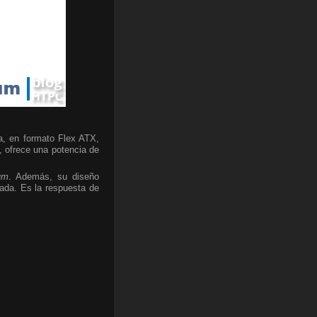
a, en formato Flex ATX,
 ofrece una potencia de
um
. Además, su diseño
ada. Es la respuesta de