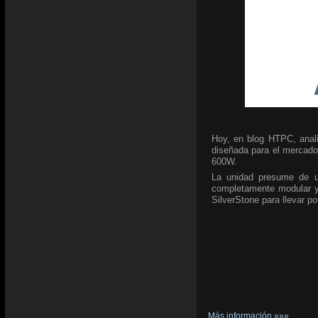
Hoy, en blog HTPC, anal
diseñada para el mercado
600W.
La unidad presume de un
completamente modular y 
SilverStone para llevar p
Más información »»»