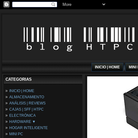
INICIO | HOME
MINI
CATEGORIAS
INICIO | HOME
ALMACENAMIENTO
ANÁLISIS | REVIEWS
CAJAS | SFF | HTPC
ELECTRÓNICA
HARDWARE ▼
HOGAR INTELIGENTE
Fuentes de Alimentación
MINI PC
Memória RAM