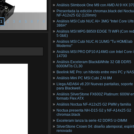
Análisis Slimbook One M9 con AMD AI 9 HX 37
Presentada la edición chromax.black del Noctu
NF‑A12x25 G2 (120mm)
Análisis MSI Cubi NUC AI+ 3MG "Intel Core Ultr
1
2
3
4
5
6
7
8
386H"
Análisis MSI MPG B850I EDGE TI WIFI (Con red
5 GbE)
Análisis MSI Cubi NUC AI 1UMG "Tu HOMElab
Moderno"
Análisis MSI PRO DP10 A14MG con Intel Core i
14700
Análisis Exceleram Black&White 32 GB DDR5
6000MT/s CL30
Beelink ME Pro: un híbrido entre mini PC y NAS
Análisis Mini PC MSI Cubi Z AI 8M
Llega AIDA64 v8.20! Nuevas pantallas, soporte
para Blackwell...
Análisis SilverStone FX600Z Platinum: 600W e
formato Flex ATX
Análisis Noctua NF-A12x25 G2 PWM y familia
Noctua presenta NH-D15 G2 y NF-A14x25 G2
chromax.black
Exceleram lanza la serie 42 DDR5 U-DIMM
SilverStone Crown 04: diseño atemporal, espíri
renovado