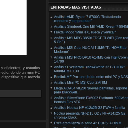
ENTRADAS MAS VISITADAS
Análisis AMD Ryzen 7 8700G "Reduciendo
consumo y temperatura"
Análisis Slimbook One M8 "AMD Ryzen 7 8845
Fractal Mood "Mini ITX, sueca y vertical"
Análisis MSI MPG B850I EDGE TI WIFI (Con red
5 GbE)
Análisis MSI Cubi NUC AI 1UMG "Tu HOMElab
Moderno"
Análisis MSI PRO DP10 A14MG con Intel Core i
14700
Análisis Exceleram Black&White 32 GB DDR5
 eficientes, y usuarios
6000MT/s CL30
medio, donde un mini PC
 dispositivo que mezcla
Beelink ME Pro: un híbrido entre mini PC y NAS
Análisis Mini PC MSI Cubi Z AI 8M
Llega AIDA64 v8.20! Nuevas pantallas, soporte
para Blackwell...
Análisis SilverStone FX600Z Platinum: 600W e
formato Flex ATX
Análisis Noctua NF-A12x25 G2 PWM y familia
Noctua presenta NH-D15 G2 y NF-A14x25 G2
chromax.black
Exceleram lanza la serie 42 DDR5 U-DIMM