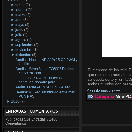
►
enero
(1)
►
febrero
(2)
►
marzo
(2)
►
abril
(3)
►
mayo
(5)
►
junio
(2)
►
julio
(1)
►
agosto
(1)
►
septiembre
(2)
►
noviembre
(1)
▼
diciembre
(5)
Análisis Noctua NF-A12x25 G2 PWM y
familia
Análisis SilverStone FX600Z Platinum:
El mercado de los mini P
600W en form...
que necesitan más almace
Llega AIDA64 v8.20! Nuevas
se queda corto y un NAS 
pantallas, soporte para...
ambos mundos con bastan
Análisis Mini PC MSI Cubi Z AI 8M
Más información »»»
Beelink ME Pro: un híbrido entre mini
Categoria
Mini PC
PC y NAS
►
2026
(7)
ENTRADAS | COMENTARIOS
Publicadas
524 Entradas y
1468
Comentarios