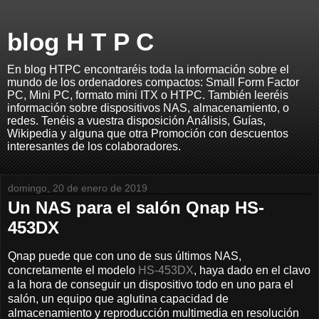
blog H T P C
En blog HTPC encontraréis toda la información sobre el
mundo de los ordenadores compactos: Small Form Factor
PC, Mini PC, formato mini ITX o HTPC. También leeréis
información sobre dispositivos NAS, almacenamiento, o
redes. Tenéis a vuestra disposición Análisis, Guías,
Wikipedia y alguna que otra Promoción con descuentos
interesantes de los colaboradores.
domingo, 20 de enero de 2019
Un NAS para el salón Qnap HS-
453DX
Qnap puede que con uno de sus últimos NAS,
concretamente el modelo
HS-453DX
, haya dado en el clavo
a la hora de conseguir un dispositivo todo en uno para el
salón, un equipo que aglutina capacidad de
almacenamiento y reproducción multimedia en resolución