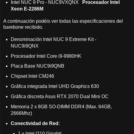
Intel NUC 9 Pro - NUC9VXQNX
Procesador Intel
Xeon E-2286M
A continuación podéis ver todas las especificaciones del
barebone recibido.
Denominación Intel NUC 9 Extreme Kit -
NUC9i9QNX
Procesador Intel Core i9-9980HK
Placa Base NUC9i9QNB
Chipset Intel CM246
Gráfica integrada Intel UHD Graphics 630
Gráfica discreta Asus RTX 2070 Dual Mini OC
Memoria 2 x 8GB SO-DIMM DDR4 (Max. 64GB,
2666Mhz)
Conectividad de Red:
1 x Intel I210 Gigabit