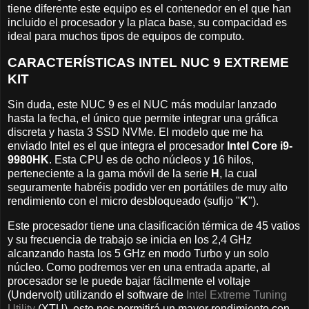
tiene diferente este equipo es el contenedor en el que han
incluido el procesador y la placa base, su compacidad es
ideal para muchos tipos de equipos de computo.
CARACTERÍSTICAS INTEL NUC 9 EXTREME
KIT
Sin duda, este NUC 9 es el NUC más modular lanzado
hasta la fecha, el único que permite integrar una gráfica
discreta y hasta 3 SSD NVMe. El modelo que me ha
enviado Intel es el que integra el procesador
Intel Core i9-
9980HK
. Esta CPU es de ocho núcleos y 16 hilos,
perteneciente a la gama móvil de la serie
H
, la cual
seguramente habréis podido ver en portátiles de muy alto
rendimiento con el micro desbloqueado (sufijo "
K
").
Este procesador tiene una clasificación térmica de 45 vatios
y su frecuencia de trabajo se inicia en los 2,4 GHz
alcanzando hasta los 5 GHz en modo Turbo y un solo
núcleo. Como podremos ver en una entrada aparte, al
procesador se le puede bajar fácilmente el voltaje
(Undervolt) utilizando el software de
Intel Extreme Tuning
Utility
(XTU), esto nos permitirá un mayor rendimiento con