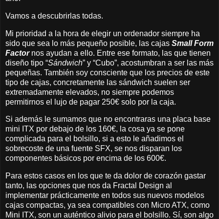
Vamos a descubrirlas todas.
Mi prioridad a la hora de elegir un ordenador siempre ha
sido que sea lo más pequeño posible, las cajas
Small Form
Factor
nos ayudan a ello. Entre ese formato, las que tienen
diseño tipo “
Sándwich
” y “Cubo”, acostumbran a ser las más
pequeñas. También soy consciente que los precios de este
tipo de cajas, concretamente las sándwich suelen ser
extremadamente elevados, no siempre podemos
permitirnos el lujo de pagar 250€ solo por la caja.
Si además le sumamos que no encontraras una placa base
mini ITX por debajo de los 160€, la cosa ya se pone
complicada para el bolsillo, si a esto le añadimos el
sobrecoste de una fuente SFX, se nos disparan los
componentes básicos por encima de los 600€.
Para estos casos en los que te da dolor de corazón gastar
tanto, las opciones que nos da Fractal Design al
implementar prácticamente en todos sus nuevos modelos
cajas compactas, ya sea compatibles con Micro ATX, como
Mini ITX, son un auténtico alivio para el bolsillo. Sí, son algo