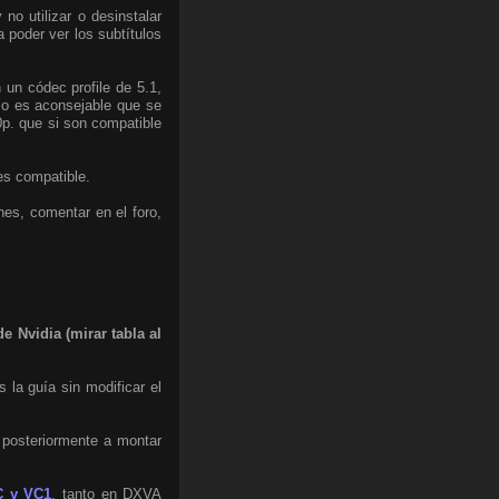
o utilizar o desinstalar
a poder ver los subtítulos
 un códec profile de 5.1,
eso es aconsejable que se
0p. que si son compatible
es compatible.
nes, comentar en el foro,
e Nvidia (mirar tabla al
 la guía sin modificar el
, posteriormente a montar
C y VC1
, tanto en DXVA