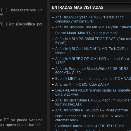
ENTRADAS MAS VISITADAS
1…), necesitaremos un
VA.
Análisis AMD Ryzen 7 8700G "Reduciendo
consumo y temperatura"
C 1.9.x (Decodifica por
Análisis Slimbook One M8 "AMD Ryzen 7 8845
Fractal Mood "Mini ITX, sueca y vertical"
Análisis MSI MPG B850I EDGE TI WIFI (Con red
5 GbE)
Análisis MSI Cubi NUC AI 1UMG "Tu HOMElab
Moderno"
Análisis MSI PRO DP10 A14MG con Intel Core i
14700
Análisis Exceleram Black&White 32 GB DDR5
6000MT/s CL30
Beelink ME Pro: un híbrido entre mini PC y NAS
Análisis Mini PC MSI Cubi Z AI 8M
Llega AIDA64 v8.20! Nuevas pantallas, soporte
para Blackwell...
Análisis SilverStone FX600Z Platinum: 600W e
formato Flex ATX
Análisis Noctua NF-A12x25 G2 PWM y familia
Noctua presenta NH-D15 G2 y NF-A14x25 G2
tro PC se puede ver una
chromax.black
 ser aprovechado también
Exceleram lanza la serie 42 DDR5 U-DIMM