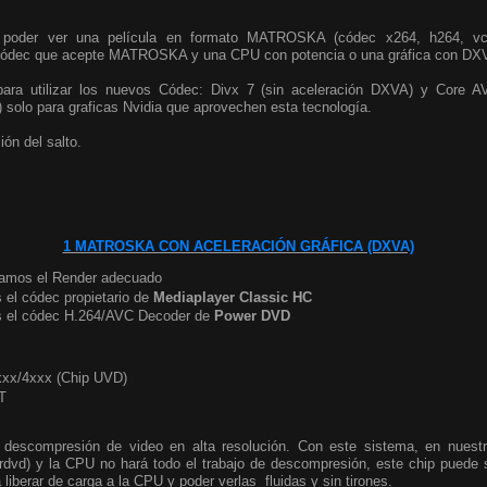
 poder ver una película en formato MATROSKA (códec x264, h264, vc
n códec que acepte MATROSKA y una CPU con potencia o una gráfica con DX
ara utilizar los nuevos Códec: Divx 7 (sin aceleración DXVA) y Core AV
) solo para graficas Nvidia que aprovechen esta tecnología.
ión del salto.
1 MATROSKA CON ACELERACIÓN GRÁFICA (DXVA)
amos el Render adecuado
 el códec propietario de
Mediaplayer Classic HC
s el códec H.264/AVC Decoder de
Power DVD
xxx/4xxx (Chip UVD)
T
 descompresión de video en alta resolución. Con este sistema, en nues
rdvd) y la CPU no hará todo el trabajo de descompresión, este chip puede
 liberar de carga a la CPU y poder verlas fluidas y sin tirones.