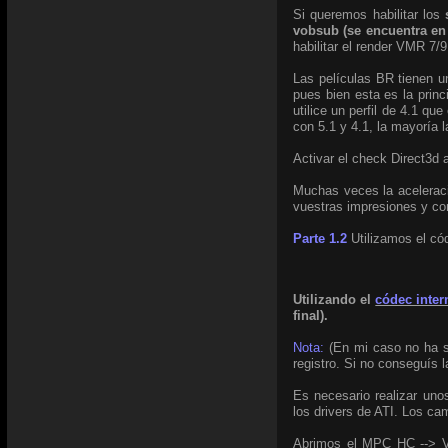
Si queremos habilitar los
vobsub (se encuentra e
habilitar el render VMR 7/
Las películas BR tienen u
pues bien esta es la prin
utilice un perfil de 4.1 q
con 5.1 y 4.1, la mayoría l
Activar el check Direct3d 
Muchas veces la aceleraci
vuestras impresiones y co
Parte 1.2
Utilizamos el có
Utilizando el
códec inte
final).
Nota:
(En mi caso no ha si
registro. Si no conseguís l
Es necesario realizar uno
los drivers de ATI. Los ca
Abrimos el MPC HC --> Ver