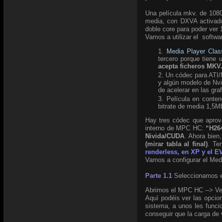
Una película mkv. de 108
media, con DXVA activado
doble core para poder ve
Vamos a utilizar el softwa
Media Player Cla
tercero porque tiene
acepta ficheros MKV.
Un códec para ATI/N
y algún modelo de Nv
de acelerar en las graf
Película en conte
bitrate de media 1,5M
Hay tres códec que aprov
interno de MPC HC:
“H26
Nivida/CUDA
. Ahora bien
(mirar tabla al final)
. Te
renderless, en XP y el 
Vamos a configurar el Med
P
arte 1.1
Seleccionamos e
Abrimos el MPC HC --> Ve
Aquí podéis ver las opcio
sistema, a unos les func
conseguir que la carga de