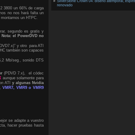
SilverStone Crown 04: diseño atemporal, espíri
renovado
X2 3800 un 66% de carga
os no nos hará falta un
ra montarnos un HTPC.
urar, segundo es gratis y
.
Nota: el PowerDVD no
PDVD7.x)” y otro para ATI
C HC también son capaces
16,2 Mb/seg., sonido DTS
er
(PDVD 7.x), el códec
X
aunque solamente para
con ATI
y algunas Nvidia
r, VMR7, VMR9 o VMR9
mejor se adapte a vuestro
cta, hacer pruebas hasta