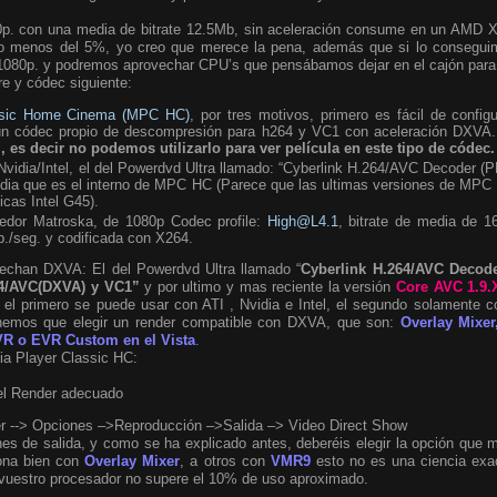
0p. con una media de bitrate 12.5Mb, sin aceleración consume en un AMD 
 menos del 5%, yo creo que merece la pena, además que si lo conseguim
r 1080p. y podremos aprovechar CPU’s que pensábamos dejar en el cajón pa
re y códec siguiente:
ssic Home Cinema (MPC HC)
, por tres motivos, primero es fácil de config
 un códec propio de descompresión para h264 y VC1 con aceleración DXVA
, es decir no podemos utilizarlo para ver película en este tipo de códec.
vidia/Intel, el del Powerdvd Ultra llamado: “Cyberlink H.264/AVC Decoder (
idia que es el interno de MPC HC (Parece que las ultimas versiones de MP
icas Intel G45).
nedor Matroska, de 1080p Codec profile:
High@L4.1
, bitrate de media de 
b./seg. y codificada con X264.
echan DXVA: El del Powerdvd Ultra llamado “
Cyberlink H.264/AVC Decod
4/AVC(DXVA) y VC1”
y por ultimo y mas reciente la versión
Core AVC 1.9.
, el primero se puede usar con ATI , Nvidia e Intel, el segundo solamente 
nemos que elegir un render compatible con DXVA, que son:
Overlay Mixe
EVR o EVR Custom en el Vista
.
ia Player Classic HC:
l Render adecuado
r --> Opciones –>Reproducción –>Salida –> Video Direct Show
nes de salida, y como se ha explicado antes, deberéis elegir la opción que 
iona bien con
Overlay Mixer
, a otros con
VMR9
esto no es una ciencia exa
 vuestro procesador no supere el 10% de uso aproximado.