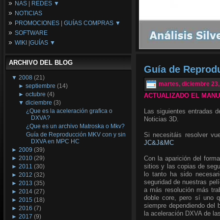
NAS | REDES ▼
Placas Base
NOTICIAS
Procesadores
NAS
PROMOCIONES | GUÍAS COMPRAS ▼
Periféricos
Espacio Synology
SOFTWARE
Refrigeración
Redes
Configuraciones Ordenadores
WIKI |GUÍAS ▼
Tarjetas Gráficas
Guías de Compras
Android PC
Promociones
Guías y Tutoriales
ARCHIVO DEL BLOG
Wikipedia
Guía de Reprod
Tus Montajes
▼
2008
(21)
martes, diciembre 23,
►
septiembre
(14)
►
octubre
(4)
ACTUALIZADO EL MANUA
▼
diciembre
(3)
¿Que es la aceleración grafica o
Las siguientes entradas d
DXVA?
Noticias 3D.
¿Que es un archivo Matroska o Mkv?
Guía de Reproducción MKV con y sin
Si necesitáis resolver vu
DXVA en MPC HC
JC&J&MC
►
2009
(39)
►
2010
(29)
Con la aparición del form
sitios y las copias de se
►
2011
(30)
lo tanto ha sido necesa
►
2012
(32)
seguridad de nuestras pel
►
2013
(35)
a más resolución más trab
►
2014
(27)
doble core, pero sí uno 
►
2015
(18)
siempre dependiendo del b
►
2016
(7)
la aceleración DXVA de las
►
2017
(9)