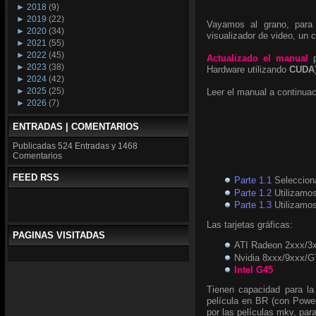
►
2018
(9)
►
2019
(22)
Vayamos al grano, para
►
2020
(34)
visualizador de video, u
►
2021
(55)
►
2022
(45)
Actualizado el manual
p
►
2023
(38)
Hardware utilizando
CUDA
►
2024
(42)
►
2025
(25)
Leer el manual a continuac
►
2026
(7)
ENTRADAS | COMENTARIOS
Publicadas
524 Entradas y
1468
Comentarios
FEED RSS
Parte 1.1
Seleccion
Parte 1.2
Utilizamos
Parte 1.3
Utilizamo
Las tarjetas gráficas:
PAGINAS VISITADAS
ATI Radeon 2xxx/3
Nvidia 8xxx/9xxx/G
Intel G45
Tienen capacidad para la
película en BR (con Powe
por las películas mkv, para