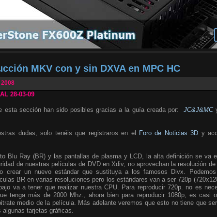
ucción MKV con y sin DXVA en MPC HC
 2008
L 28-03-09
e esta sección han sido posibles gracias a la guía creada por:
JC&J&MC
y
estras dudas, solo tenéis que registraros en el
Foro de Noticias 3D
y acc
ato Blu Ray (BR) y las pantallas de plasma y LCD, la alta definición se va 
guridad de nuestras películas de DVD en Xdiv, no aprovechan la resolución d
rio crear un nuevo estándar que sustituya a los famosos Divx. Podemo
ículas BR en varias resoluciones pero los estándares van a ser 720p (720x1
ajo va a tener que realizar nuestra CPU. Para reproducir 720p. no es nec
que tenga más de 2000 Mhz., ahora bien para reproducir 1080p, es casi ob
itrate medio de la película. Más adelante veremos que esto no tiene que se
 algunas tarjetas gráficas.