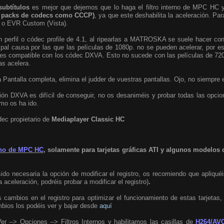
subtítulos
es mejor que dejemos que lo haga el filtro interno de MPC HC y n
n packs de codecs como CCCP)
, ya que este deshabilita la aceleración. Par
9 o EVR Custom (Vista).
n perfil o códec profile de 4.1, al ripearlas a MATROSKA se suele hacer con
cipal causa por las que las películas de 1080p. no se pueden acelerar, por 
ue es compatible con los códec DXVA. Esto no sucede con las películas de 72
as acelera.
a Pantalla completa, elimina el judder de vuestras pantallas. Ojo, no siempre 
ón DXVA es difícil de conseguir, no os desaniméis y probar todas las opcio
mo os ha ido.
dec propietario de
Mediaplayer Classic HC
rno de MPC HC
, solamente para tarjetas gráficas ATI y algunos modelos d
do necesaria la opción de modificar el registro, os recomiendo que apliquéis
a aceleración, podréis probar a modificar el registro)
.
s cambios en el registro para optimizar el funcionamiento de estas tarjetas
mbios los podéis ver y bajar desde
aquí
 --> Opciones --> Filtros Internos y habilitamos las casillas de
H264/AV