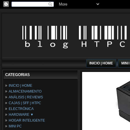
INICIO | HOME
MINI
CATEGORIAS
INICIO | HOME
ALMACENAMIENTO
ANÁLISIS | REVIEWS
CAJAS | SFF | HTPC
ELECTRÓNICA
HARDWARE ▼
HOGAR INTELIGENTE
Fuentes de Alimentación
MINI PC
Memória RAM