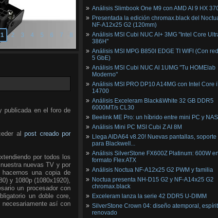
Análisis Slimbook One M9 con AMD AI 9 HX 37
Presentada la edición chromax.black del Noctu
NF‑A12x25 G2 (120mm)
Análisis MSI Cubi NUC AI+ 3MG "Intel Core Ultr
1
2
3
4
5
6
7
8
386H"
Análisis MSI MPG B850I EDGE TI WIFI (Con red
5 GbE)
Análisis MSI Cubi NUC AI 1UMG "Tu HOMElab
Moderno"
Análisis MSI PRO DP10 A14MG con Intel Core i
14700
Análisis Exceleram Black&White 32 GB DDR5
6000MT/s CL30
 publicada en el foro de
Beelink ME Pro: un híbrido entre mini PC y NAS
Análisis Mini PC MSI Cubi Z AI 8M
eder al
post creado por
Llega AIDA64 v8.20! Nuevas pantallas, soporte
para Blackwell...
Análisis SilverStone FX600Z Platinum: 600W e
extendiendo por todos los
formato Flex ATX
e nuestra nuevas TV y por
Análisis Noctua NF-A12x25 G2 PWM y familia
s hacernos una copia de
Noctua presenta NH-D15 G2 y NF-A14x25 G2
280) y 1080p (1080x1920),
chromax.black
esario un procesador con
ligatorio un doble core,
Exceleram lanza la serie 42 DDR5 U-DIMM
r necesariamente así con
SilverStone Crown 04: diseño atemporal, espíri
renovado