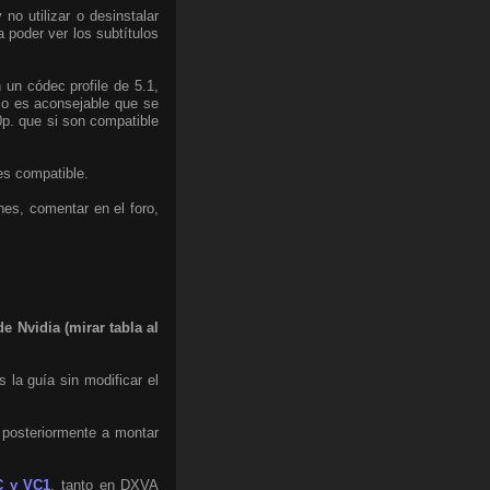
o utilizar o desinstalar
a poder ver los subtítulos
 un códec profile de 5.1,
eso es aconsejable que se
0p. que si son compatible
es compatible.
nes, comentar en el foro,
e Nvidia (mirar tabla al
 la guía sin modificar el
, posteriormente a montar
C y VC1
, tanto en DXVA