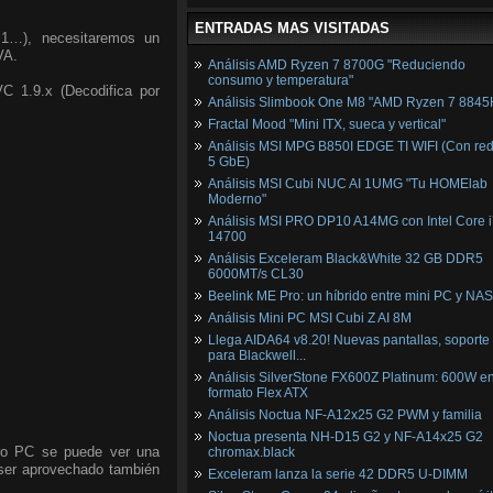
ENTRADAS MAS VISITADAS
1…), necesitaremos un
VA.
Análisis AMD Ryzen 7 8700G "Reduciendo
consumo y temperatura"
C 1.9.x (Decodifica por
Análisis Slimbook One M8 "AMD Ryzen 7 8845
Fractal Mood "Mini ITX, sueca y vertical"
Análisis MSI MPG B850I EDGE TI WIFI (Con red
5 GbE)
Análisis MSI Cubi NUC AI 1UMG "Tu HOMElab
Moderno"
Análisis MSI PRO DP10 A14MG con Intel Core i
14700
Análisis Exceleram Black&White 32 GB DDR5
6000MT/s CL30
Beelink ME Pro: un híbrido entre mini PC y NAS
Análisis Mini PC MSI Cubi Z AI 8M
Llega AIDA64 v8.20! Nuevas pantallas, soporte
para Blackwell...
Análisis SilverStone FX600Z Platinum: 600W e
formato Flex ATX
Análisis Noctua NF-A12x25 G2 PWM y familia
Noctua presenta NH-D15 G2 y NF-A14x25 G2
tro PC se puede ver una
chromax.black
 ser aprovechado también
Exceleram lanza la serie 42 DDR5 U-DIMM