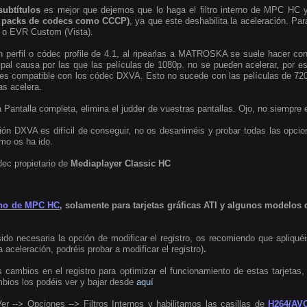
subtítulos
es mejor que dejemos que lo haga el filtro interno de MPC HC y n
n packs de codecs como CCCP)
, ya que este deshabilita la aceleración. Par
9 o EVR Custom (Vista).
n perfil o códec profile de 4.1, al ripearlas a MATROSKA se suele hacer con
cipal causa por las que las películas de 1080p. no se pueden acelerar, por 
ue es compatible con los códec DXVA. Esto no sucede con las películas de 72
as acelera.
a Pantalla completa, elimina el judder de vuestras pantallas. Ojo, no siempre 
ón DXVA es difícil de conseguir, no os desaniméis y probar todas las opcio
mo os ha ido.
dec propietario de
Mediaplayer Classic HC
rno de MPC HC
, solamente para tarjetas gráficas ATI y algunos modelos d
do necesaria la opción de modificar el registro, os recomiendo que apliquéis
a aceleración, podréis probar a modificar el registro)
.
s cambios en el registro para optimizar el funcionamiento de estas tarjetas
mbios los podéis ver y bajar desde
aquí
 --> Opciones --> Filtros Internos y habilitamos las casillas de
H264/AV