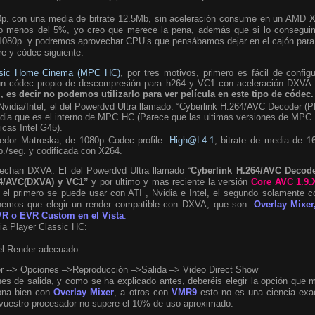
0p. con una media de bitrate 12.5Mb, sin aceleración consume en un AMD 
 menos del 5%, yo creo que merece la pena, además que si lo conseguim
r 1080p. y podremos aprovechar CPU’s que pensábamos dejar en el cajón pa
re y códec siguiente:
ssic Home Cinema (MPC HC)
, por tres motivos, primero es fácil de config
 un códec propio de descompresión para h264 y VC1 con aceleración DXVA
, es decir no podemos utilizarlo para ver película en este tipo de códec.
vidia/Intel, el del Powerdvd Ultra llamado: “Cyberlink H.264/AVC Decoder (
idia que es el interno de MPC HC (Parece que las ultimas versiones de MP
icas Intel G45).
nedor Matroska, de 1080p Codec profile:
High@L4.1
, bitrate de media de 
b./seg. y codificada con X264.
echan DXVA: El del Powerdvd Ultra llamado “
Cyberlink H.264/AVC Decod
4/AVC(DXVA) y VC1”
y por ultimo y mas reciente la versión
Core AVC 1.9.
, el primero se puede usar con ATI , Nvidia e Intel, el segundo solamente 
nemos que elegir un render compatible con DXVA, que son:
Overlay Mixe
EVR o EVR Custom en el Vista
.
ia Player Classic HC:
l Render adecuado
r --> Opciones –>Reproducción –>Salida –> Video Direct Show
nes de salida, y como se ha explicado antes, deberéis elegir la opción que 
iona bien con
Overlay Mixer
, a otros con
VMR9
esto no es una ciencia exa
 vuestro procesador no supere el 10% de uso aproximado.