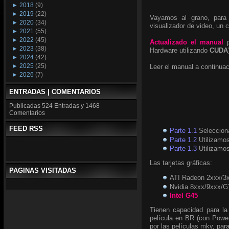
►
2018
(9)
►
2019
(22)
Vayamos al grano, para
►
2020
(34)
visualizador de video, u
►
2021
(55)
►
2022
(45)
Actualizado el manual
p
►
2023
(38)
Hardware utilizando
CUDA
►
2024
(42)
►
2025
(25)
Leer el manual a continuac
►
2026
(7)
ENTRADAS | COMENTARIOS
Publicadas
524 Entradas y
1468
Comentarios
FEED RSS
Parte 1.1
Seleccion
Parte 1.2
Utilizamos
Parte 1.3
Utilizamo
Las tarjetas gráficas:
PAGINAS VISITADAS
ATI Radeon 2xxx/3
Nvidia 8xxx/9xxx/G
Intel G45
Tienen capacidad para la
película en BR (con Powe
por las películas mkv, para