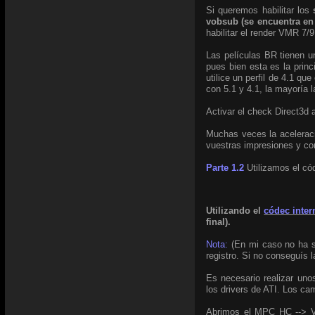
Si queremos habilitar los
vobsub (se encuentra e
habilitar el render VMR 7/
Las películas BR tienen u
pues bien esta es la prin
utilice un perfil de 4.1 q
con 5.1 y 4.1, la mayoría l
Activar el check Direct3d 
Muchas veces la aceleraci
vuestras impresiones y co
Parte 1.2
Utilizamos el có
Utilizando el
códec inte
final).
Nota:
(En mi caso no ha si
registro. Si no conseguís l
Es necesario realizar uno
los drivers de ATI. Los ca
Abrimos el MPC HC --> Ver