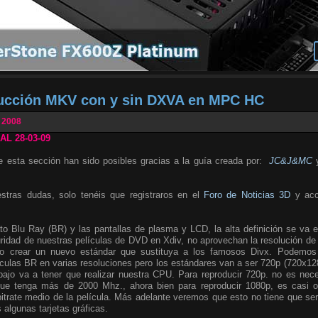
ucción MKV con y sin DXVA en MPC HC
 2008
L 28-03-09
e esta sección han sido posibles gracias a la guía creada por:
JC&J&MC
y
estras dudas, solo tenéis que registraros en el
Foro de Noticias 3D
y acc
ato Blu Ray (BR) y las pantallas de plasma y LCD, la alta definición se va 
guridad de nuestras películas de DVD en Xdiv, no aprovechan la resolución d
rio crear un nuevo estándar que sustituya a los famosos Divx. Podemo
ículas BR en varias resoluciones pero los estándares van a ser 720p (720x1
ajo va a tener que realizar nuestra CPU. Para reproducir 720p. no es nec
que tenga más de 2000 Mhz., ahora bien para reproducir 1080p, es casi ob
itrate medio de la película. Más adelante veremos que esto no tiene que se
 algunas tarjetas gráficas.