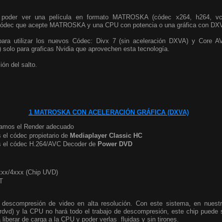
 poder ver una película en formato MATROSKA (códec x264, h264, vc
n códec que acepte MATROSKA y una CPU con potencia o una gráfica con DX
ara utilizar los nuevos Códec: Divx 7 (sin aceleración DXVA) y Core AV
) solo para graficas Nvidia que aprovechen esta tecnología.
ión del salto.
1 MATROSKA CON ACELERACIÓN GRÁFICA (DXVA)
amos el Render adecuado
 el códec propietario de
Mediaplayer Classic HC
s el códec H.264/AVC Decoder de
Power DVD
xxx/4xxx (Chip UVD)
T
 descompresión de video en alta resolución. Con este sistema, en nues
rdvd) y la CPU no hará todo el trabajo de descompresión, este chip puede
 liberar de carga a la CPU y poder verlas fluidas y sin tirones.