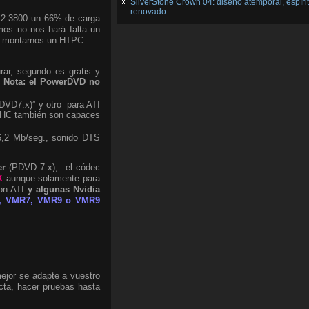
SilverStone Crown 04: diseño atemporal, espíri
renovado
X2 3800 un 66% de carga
os no nos hará falta un
ra montarnos un HTPC.
urar, segundo es gratis y
.
Nota: el PowerDVD no
PDVD7.x)” y otro para ATI
C HC también son capaces
16,2 Mb/seg., sonido DTS
er
(PDVD 7.x), el códec
X
aunque solamente para
con ATI
y algunas Nvidia
r, VMR7, VMR9 o VMR9
mejor se adapte a vuestro
cta, hacer pruebas hasta