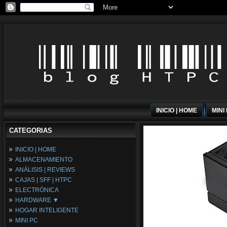
INICIO | HOME
MINI
CATEGORIAS
INICIO | HOME
ALMACENAMIENTO
ANÁLISIS | REVIEWS
CAJAS | SFF | HTPC
ELECTRÓNICA
HARDWARE ▼
HOGAR INTELIGENTE
Fuentes de Alimentación
MINI PC
Memória RAM