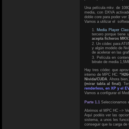
Una película mkv. de 108
media, con DXVA activado
doble core para poder ve
Vamos a utilizar el softwa
Media Player Cla
tercero porque tiene
acepta ficheros MKV.
Un códec para ATI/N
y algún modelo de Nv
de acelerar en las graf
Película en conte
bitrate de media 1,5M
Hay tres códec que aprov
interno de MPC HC:
“H26
Nivida/CUDA
. Ahora bien
(mirar tabla al final)
. Te
renderless, en XP y el 
Vamos a configurar el Med
P
arte 1.1
Seleccionamos e
Abrimos el MPC HC --> Ve
Aquí podéis ver las opcio
sistema, a unos les func
conseguir que la carga de