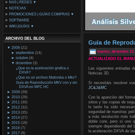
NAS | REDES ▼
Placas Base
NOTICIAS
Procesadores
NAS
PROMOCIONES | GUÍAS COMPRAS ▼
Periféricos
Espacio Synology
SOFTWARE
Refrigeración
Redes
Configuraciones Ordenadores
WIKI |GUÍAS ▼
Tarjetas Gráficas
Guías de Compras
Android PC
Promociones
Guías y Tutoriales
ARCHIVO DEL BLOG
Wikipedia
Guía de Reprod
Tus Montajes
▼
2008
(21)
martes, diciembre 23,
►
septiembre
(14)
►
octubre
(4)
ACTUALIZADO EL MANUA
▼
diciembre
(3)
¿Que es la aceleración grafica o
Las siguientes entradas d
DXVA?
Noticias 3D.
¿Que es un archivo Matroska o Mkv?
Guía de Reproducción MKV con y sin
Si necesitáis resolver vu
DXVA en MPC HC
JC&J&MC
►
2009
(39)
►
2010
(29)
Con la aparición del form
sitios y las copias de se
►
2011
(30)
lo tanto ha sido necesa
►
2012
(32)
seguridad de nuestras pel
►
2013
(35)
a más resolución más trab
►
2014
(27)
doble core, pero sí uno 
►
2015
(18)
siempre dependiendo del b
►
2016
(7)
la aceleración DXVA de las
►
2017
(9)