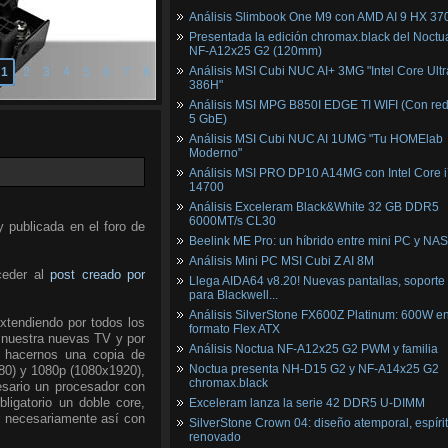
Análisis Slimbook One M9 con AMD AI 9 HX 37
Presentada la edición chromax.black del Noctu
NF‑A12x25 G2 (120mm)
Análisis MSI Cubi NUC AI+ 3MG "Intel Core Ultr
1
2
3
4
5
6
7
8
386H"
Análisis MSI MPG B850I EDGE TI WIFI (Con red
5 GbE)
Análisis MSI Cubi NUC AI 1UMG "Tu HOMElab
Moderno"
Análisis MSI PRO DP10 A14MG con Intel Core i
14700
Análisis Exceleram Black&White 32 GB DDR5
6000MT/s CL30
 publicada en el foro de
Beelink ME Pro: un híbrido entre mini PC y NAS
Análisis Mini PC MSI Cubi Z AI 8M
eder al
post creado por
Llega AIDA64 v8.20! Nuevas pantallas, soporte
para Blackwell...
Análisis SilverStone FX600Z Platinum: 600W e
extendiendo por todos los
formato Flex ATX
e nuestra nuevas TV y por
Análisis Noctua NF-A12x25 G2 PWM y familia
s hacernos una copia de
Noctua presenta NH-D15 G2 y NF-A14x25 G2
280) y 1080p (1080x1920),
chromax.black
esario un procesador con
ligatorio un doble core,
Exceleram lanza la serie 42 DDR5 U-DIMM
r necesariamente así con
SilverStone Crown 04: diseño atemporal, espíri
renovado