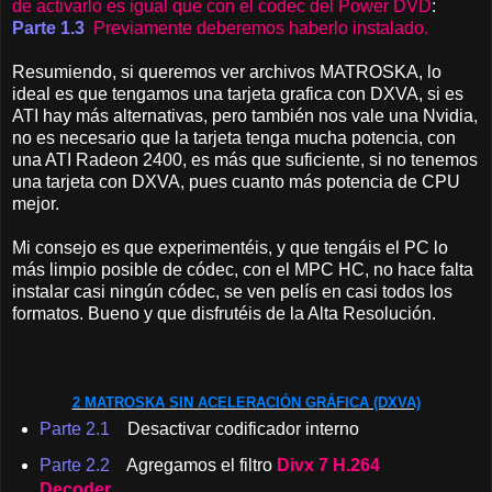
de activarlo es igual que con el codec del Power DVD
:
Parte 1.3
Previamente deberemos haberlo instalado.
Resumiendo, si queremos ver archivos MATROSKA, lo
ideal es que tengamos una tarjeta grafica con DXVA, si es
ATI hay más alternativas, pero también nos vale una Nvidia,
no es necesario que la tarjeta tenga mucha potencia, con
una ATI Radeon 2400, es más que suficiente, si no tenemos
una tarjeta con DXVA, pues cuanto más potencia de CPU
mejor.
Mi consejo es que experimentéis, y que tengáis el PC lo
más limpio posible de códec, con el MPC HC, no hace falta
instalar casi ningún códec, se ven pelís en casi todos los
formatos. Bueno y que disfrutéis de la Alta Resolución.
2 MATROSKA SIN ACELERACIÓN GRÁFICA (DXVA)
Parte 2.1
Desactivar codificador interno
Parte 2.2
Agregamos el filtro
Divx 7
H.264
Decoder