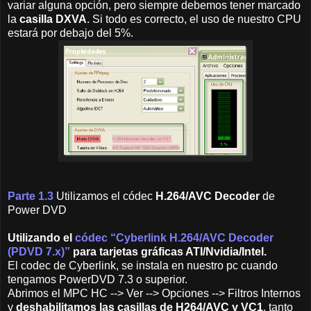
variar alguna opción, pero siempre debemos tener marcado
la
casilla DXVA
. Si todo es correcto, el uso de nuestro CPU
estará por debajo del 5%.
Parte 1.3
Utilizamos el códec
H.264/AVC Decoder
de
Power DVD
Utilizando el
códec “Cyberlink H.264/AVC Decoder
(PDVD 7.x)”
para tarjetas gráficas ATI/Nvidia/Intel.
El codec de Cyberlink, se instala en nuestro pc cuando
tengamos PowerDVD 7.3 o superior.
Abrimos el MPC HC --> Ver --> Opciones --> Filtros Internos
y
deshabilitamos las casillas de H264/AVC y VC1
, tanto