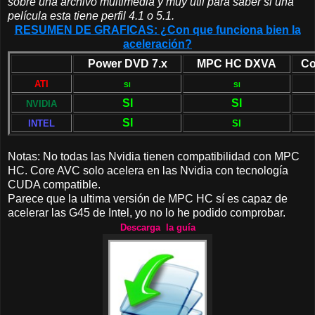
sobre una archivo multimedia y muy útil para saber si una
película esta tiene perfil 4.1 o 5.1.
RESUMEN DE GRAFICAS: ¿Con que funciona bien la
aceleración?
Power DVD 7.x
MPC HC DXVA
Co
ATI
SI
SI
SI
SI
NVIDIA
SI
INTEL
SI
Notas: No todas las Nvidia tienen compatibilidad con MPC
HC. Core AVC solo acelera en las Nvidia con tecnología
CUDA compatible.
Parece que la ultima versión de MPC HC sí es capaz de
acelerar las G45 de Intel, yo no lo he podido comprobar.
Descarga la guía