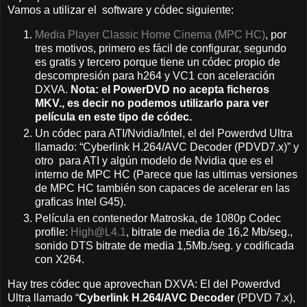
Vamos a utilizar el software y códec siguiente:
Media Player Classic Home Cinema (MPC HC)
, por
tres motivos, primero es fácil de configurar, segundo
es gratis y tercero porque tiene un códec propio de
descompresión para h264 y VC1 con aceleración
DXVA.
Nota: el PowerDVD no acepta ficheros
MKV., es decir no podemos utilizarlo para ver
película en este tipo de códec.
Un códec para ATI/Nvidia/Intel, el del Powerdvd Ultra
llamado: “Cyberlink H.264/AVC Decoder (PDVD7.x)” y
otro para ATI y algún modelo de Nvidia que es el
interno de MPC HC (Parece que las ultimas versiones
de MPC HC también son capaces de acelerar en las
graficas Intel G45).
Película en contenedor Matroska, de 1080p Codec
profile:
High@L4.1
, bitrate de media de 16,2 Mb/seg.,
sonido DTS bitrate de media 1,5Mb./seg. y codificada
con X264.
Hay tres códec que aprovechan DXVA: El del Powerdvd
Ultra llamado “
Cyberlink H.264/AVC Decoder
(PDVD 7.x),