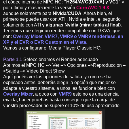
el códec interno de MPC HC:
“H264/AVC(DXVA) y VC1”
y
por ultimo y mas reciente la versión
Core AVC 1.9.X
aunque solamente para
Nivida/CUDA
. Ahora bien, el
primero se puede usar con ATI , Nvidia e Intel, el segundo
solamente con ATI
y algunas Nvidia (mirar tabla al final)
.
Tenemos que elegir un render compatible con DXVA, que
son:
Overlay Mixer, VMR7, VMR9 o VMR9 renderless, en
XP y el EVR o EVR Custom en el Vista
.
Vamos a configurar el Media Player Classic HC:
P
arte 1.1
Seleccionamos el Render adecuado
Abrimos el MPC HC --> Ver --> Opciones –>Reproducción –
>Salida –> Video Direct Show
Aquí podéis ver las opciones de salida, y como se ha
explicado antes, deberéis elegir la opción que mejor se
adapte a vuestro sistema, a unos les funciona bien con
Overlay Mixer
, a otros con
VMR9
esto no es una ciencia
exacta, hacer pruebas hasta conseguir que la carga de
vuestro procesador no supere el 10% de uso aproximado.