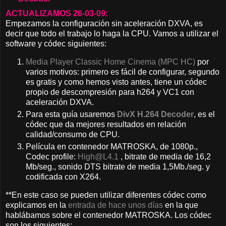
ACTUALIZAMOS 26-03-09:
Empezamos la configuración sin aceleración DXVA, es
decir que todo el trabajo lo haga la CPU. Vamos a utilizar el
software y códec siguientes:
Media Player Classic Home Cinema (MPC HC)
por
varios motivos: primero es fácil de configurar, segundo
es gratis y como hemos visto antes, tiene un códec
propio de descompresión para h264 y VC1 con
aceleración DXVA.
Para esta guía usaremos
DivX H.264 Decoder
, es el
códec que da mejores resultados en relación
calidad/consumo de CPU.
Película en contenedor MATROSKA, de 1080p.,
Codec profile:
High@L4.1
, bitrate de media de 16,2
Mb/seg., sonido DTS bitrate de media 1,5Mb./seg. y
codificada con X264.
**En este caso se pueden utilizar diferentes códec como
explicamos en la
entrada de hace unos días
en la que
hablábamos sobre el contenedor MATROSKA. Los códec
son los siguientes: