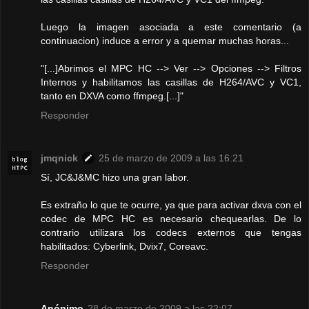
Luego la imagen asociada a este comentario (a
continuacion) induce a error y a quemar muchas horas...
"[...]Abrimos el MPC HC --> Ver --> Opciones --> Filtros
Internos y habilitamos las casillas de H264/AVC y VC1,
tanto en DXVA como ffmpeg.[...]"
Responder
jmqnick
25 de marzo de 2009 a las 16:21
Sí, JC&J&MC hizo una gran labor.
Es extraño lo que te ocurre, ya que para activar dxva con el
codec de MPC HC es necesario chequearlas. De lo
contrario utilizara los codecs externos que tengas
habilitados: Cyberlink, Dvix7, Coreavc.
Responder
Anónimo
28 de marzo de 2009 a las 22:07