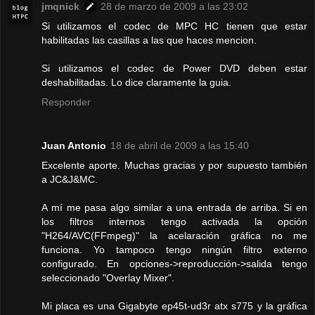
jmqnick
28 de marzo de 2009 a las 23:02
Si utilizamos el codec de MPC HC tienen que estar
habilitadas las casillas a las que haces mencion.
Si utilizamos el codec de Power DVD deben estar
deshabilitadas. Lo dice claramente la guia.
Responder
Juan Antonio
18 de abril de 2009 a las 15:40
Excelente aporte. Muchas gracias y por supuesto también
a JC&J&MC.
A mí me pasa algo similar a una entrada de arriba. Si en
los filtros internos tengo activada la opción
"H264/AVC(FFmpeg)" la acelaración gráfica no me
funciona. Yo tampoco tengo ningún filtro externo
configurado. En opciones->reproducción->salida tengo
seleccionado "Overlay Mixer".
Mi placa es una Gigabyte ep45t-ud3r atx s775 y la gráfica