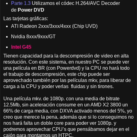
Parte 1.3
Utilizamos el códec H.264/AVC Decoder
de
Power DVD
Las tarjetas gráficas:
ATI Radeon 2xxx/3xxx/4xxx (Chip UVD)
Nvidia 8xxx/9xxx/GT
Intel G45
Tienen capacidad para la descompresión de video en alta
resolución. Con este sistema, en nuestro PC se puede ver
una película en BR (con Powerdvd) y la CPU no hará todo
el trabajo de descompresión, este chip puede ser
aprovechado también por las películas mkv, para liberar de
carga a la CPU y poder verlas fluidas y sin tirones.
Una película mkv. de 1080p. con una media de bitrate
12.5Mb, sin aceleración consume en un AMD X2 3800 un
66% de carga media, con DXVA activado menos del 5%, yo
creo que merece la pena, además que si lo conseguimos no
nos hará falta un doble core para poder ver 1080p. y
podremos aprovechar CPU’s que pensábamos dejar en el
cajón para montarnos un HTPC.