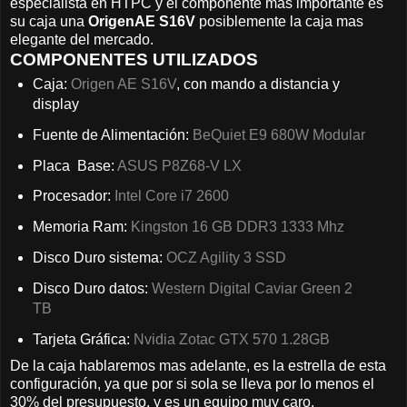
especialista en HTPC y el componente mas importante es
su caja una
OrigenAE S16V
posiblemente la caja mas
elegante del mercado.
COMPONENTES UTILIZADOS
Caja:
Origen AE S16V
, con mando a distancia y
display
Fuente de Alimentación:
BeQuiet E9 680W Modular
Placa Base:
ASUS P8Z68-V LX
Procesador:
Intel Core i7 2600
Memoria Ram:
Kingston 16 GB DDR3 1333 Mhz
Disco Duro sistema:
OCZ Agility 3 SSD
Disco Duro datos:
Western Digital Caviar Green 2
TB
Tarjeta Gráfica:
Nvidia Zotac GTX 570 1.28GB
De la caja hablaremos mas adelante, es la estrella de esta
configuración, ya que por si sola se lleva por lo menos el
30% del presupuesto, y es un equipo muy caro.