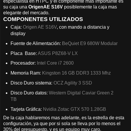
especialista en HTPC y el componente mas importante es
su caja una
OrigenAE S16V
posiblemente la caja mas
elegante del mercado.
COMPONENTES UTILIZADOS
Caja:
Origen AE S16V
, con mando a distancia y
display
Fuente de Alimentación:
BeQuiet E9 680W Modular
Placa Base:
ASUS P8Z68-V LX
Procesador:
Intel Core i7 2600
Memoria Ram:
Kingston 16 GB DDR3 1333 Mhz
Disco Duro sistema:
OCZ Agility 3 SSD
Disco Duro datos:
Western Digital Caviar Green 2
TB
Tarjeta Gráfica:
Nvidia Zotac GTX 570 1.28GB
De la caja hablaremos mas adelante, es la estrella de esta
configuración, ya que por si sola se lleva por lo menos el
30% del presupuesto, y es un equipo muy caro.