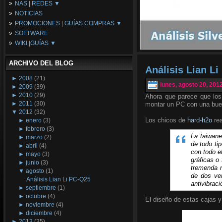
NAS | REDES ▼
Placas Base
NOTICIAS
Procesadores
NAS
PROMOCIONES | GUÍAS COMPRAS ▼
Periféricos
Espacio Synology
SOFTWARE
Refrigeración
Redes
Configuraciones Ordenadores
WIKI |GUÍAS ▼
Tarjetas Gráficas
Guías de Compras
Android PC
Promociones
Guías y Tutoriales
ARCHIVO DEL BLOG
Wikipedia
Análisis Lian L
Tus Montajes
►
2008
(21)
lunes, agosto 20, 201
►
2009
(39)
►
2010
(29)
Ahora que parece que los
►
2011
(30)
montar un PC con una buen
▼
2012
(32)
Los chicos de
hard-h2o
rea
►
enero
(3)
►
febrero
(3)
La taiwane
►
marzo
(2)
de todo ti
►
abril
(4)
con todo e
►
mayo
(3)
gráficas o
►
junio
(3)
tremenda r
▼
agosto
(1)
de dos ven
Análisis Lian Li PC-Q25
antivibrac
►
septiembre
(1)
►
octubre
(4)
El diseño de estas cajas y
►
noviembre
(4)
►
diciembre
(4)
►
2013
(35)