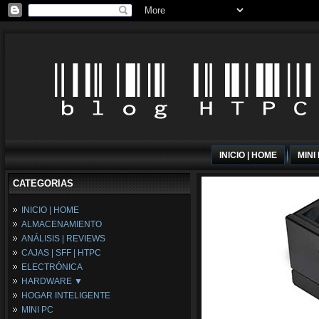
INICIO | HOME
MINI
CATEGORIAS
INICIO | HOME
ALMACENAMIENTO
ANÁLISIS | REVIEWS
CAJAS | SFF | HTPC
ELECTRÓNICA
HARDWARE ▼
HOGAR INTELIGENTE
Fuentes de Alimentación
MINI PC
Memória RAM