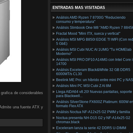
ENTRADAS MAS VISITADAS
Análisis AMD Ryzen 7 8700G "Reduciendo
consumo y temperatura"
Análisis Slimbook One M8 "AMD Ryzen 7 8845
Fractal Mood "Mini ITX, sueca y vertical"
Análisis MSI MPG B850I EDGE TI WIFI (Con red
5 GbE)
Análisis MSI Cubi NUC AI 1UMG "Tu HOMElab
Moderno"
Análisis MSI PRO DP10 A14MG con Intel Core i
14700
Análisis Exceleram Black&White 32 GB DDR5
6000MT/s CL30
Beelink ME Pro: un híbrido entre mini PC y NAS
Análisis Mini PC MSI Cubi Z AI 8M
Llega AIDA64 v8.20! Nuevas pantallas, soporte
 grafica de considerables
para Blackwell...
Análisis SilverStone FX600Z Platinum: 600W e
formato Flex ATX
 Admite una fuente ATX y
Análisis Noctua NF-A12x25 G2 PWM y familia
Noctua presenta NH-D15 G2 y NF-A14x25 G2
chromax.black
Exceleram lanza la serie 42 DDR5 U-DIMM