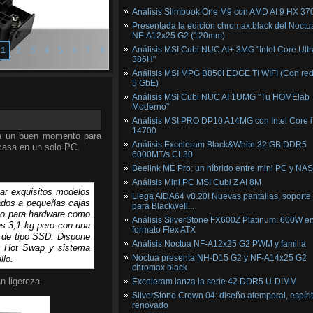
Análisis Slimbook One M9 con AMD AI 9 HX 37
Presentada la edición chromax.black del Noctu
NF‑A12x25 G2 (120mm)
Análisis MSI Cubi NUC AI+ 3MG "Intel Core Ultr
1
2
3
4
5
6
7
8
386H"
Análisis MSI MPG B850I EDGE TI WIFI (Con red
5 GbE)
Análisis MSI Cubi NUC AI 1UMG "Tu HOMElab
Moderno"
Análisis MSI PRO DP10 A14MG con Intel Core i
14700
ea un buen momento para
Análisis Exceleram Black&White 32 GB DDR5
 casa en un solo PC.
6000MT/s CL30
Beelink ME Pro: un híbrido entre mini PC y NAS
Análisis Mini PC MSI Cubi Z AI 8M
ear exquisitos modelos
Llega AIDA64 v8.20! Nuevas pantallas, soporte
ados a pequeñas cajas
para Blackwell...
cio para hardware como
Análisis SilverStone FX600Z Platinum: 600W e
as 3,1 kg pero con una
formato Flex ATX
s de tipo SSD. Dispone
Análisis Noctua NF-A12x25 G2 PWM y familia
ías Hot Swap y sistema
Noctua presenta NH-D15 G2 y NF-A14x25 G2
llo.
chromax.black
n ligereza.
Exceleram lanza la serie 42 DDR5 U-DIMM
SilverStone Crown 04: diseño atemporal, espíri
renovado