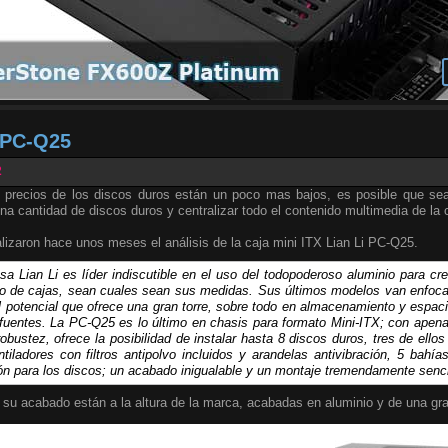
i PC-Q25
2
 precios de los discos duros están un poco mas bajos, es posible que s
a cantidad de discos duros y centralizar todo el contenido multimedia de la
lizaron hace unos meses el análisis de la caja mini ITX Lian Li PC-Q25.
sa Lian Li es líder indiscutible en el uso del todopoderoso aluminio para cr
po de cajas, sean cuales sean sus medidas. Sus últimos modelos van enfoc
l potencial que ofrece una gran torre, sobre todo en almacenamiento y espa
 fuentes. La PC-Q25 es lo último en chasis para formato Mini-ITX; con apen
obustez, ofrece la posibilidad de instalar hasta 8 discos duros, tres de ello
tiladores con filtros antipolvo incluidos y arandelas antivibración, 5 bah
ión para los discos; un acabado inigualable y un montaje tremendamente senci
 su acabado están a la altura de la marca, acabadas en aluminio y de una gra