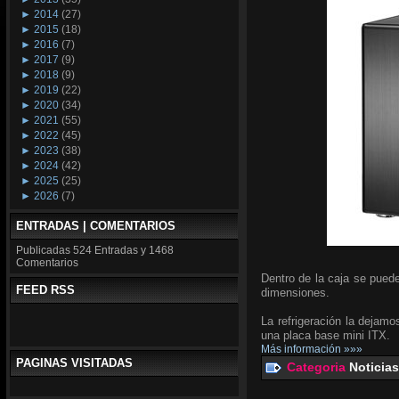
►
2014
(27)
►
2015
(18)
►
2016
(7)
►
2017
(9)
►
2018
(9)
►
2019
(22)
►
2020
(34)
►
2021
(55)
►
2022
(45)
►
2023
(38)
►
2024
(42)
►
2025
(25)
►
2026
(7)
ENTRADAS | COMENTARIOS
Publicadas
524 Entradas y
1468
Comentarios
Dentro de la caja se pued
FEED RSS
dimensiones.
La refrigeración la dejam
una placa base mini ITX.
Más información »»»
PAGINAS VISITADAS
Categoria
Noticias