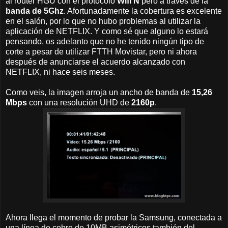
al router HGU con el protocolo
Wifi N
pero a través de la
banda de 5Ghz
. Afortunadamente la cobertura es excelente
en el salón, por lo que no hubo problemas al utilizar la
aplicación de NETFLIX. Y como sé que alguno lo estará
pensando, os adelanto que no he tenido ningún tipo de
corte a pesar de utilizar FTTH Movistar, pero ni ahora
después de anunciarse el acuerdo alcanzado con
NETFLIX, ni hace seis meses.
Como veis, la imagen arroja un ancho de banda de
15,26
Mbps
con una resolución UHD de
2160p
.
Ahora llega el momento de probar la Samsung, conectada a
una línea de cobre de 10MB asimétricos también del