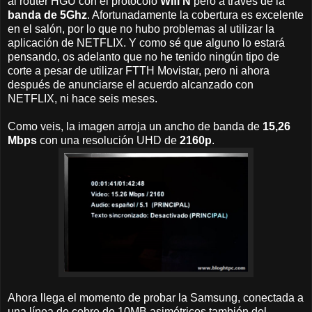
al router HGU con el protocolo
Wifi N
pero a través de la
banda de 5Ghz
. Afortunadamente la cobertura es excelente
en el salón, por lo que no hubo problemas al utilizar la
aplicación de NETFLIX. Y como sé que alguno lo estará
pensando, os adelanto que no he tenido ningún tipo de
corte a pesar de utilizar FTTH Movistar, pero ni ahora
después de anunciarse el acuerdo alcanzado con
NETFLIX, ni hace seis meses.
Como veis, la imagen arroja un ancho de banda de
15,26
Mbps
con una resolución UHD de
2160p
.
Ahora llega el momento de probar la Samsung, conectada a
una línea de cobre de 10MB asimétricos también del