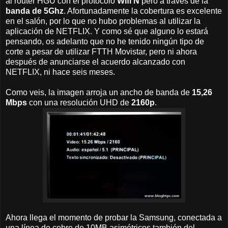
al router HGU con el protocolo
Wifi N
pero a través de la
banda de 5Ghz
. Afortunadamente la cobertura es excelente
en el salón, por lo que no hubo problemas al utilizar la
aplicación de NETFLIX. Y como sé que alguno lo estará
pensando, os adelanto que no he tenido ningún tipo de
corte a pesar de utilizar FTTH Movistar, pero ni ahora
después de anunciarse el acuerdo alcanzado con
NETFLIX, ni hace seis meses.
Como veis, la imagen arroja un ancho de banda de
15,26
Mbps
con una resolución UHD de
2160p
.
Ahora llega el momento de probar la Samsung, conectada a
una línea de cobre de 10MB asimétricos también del