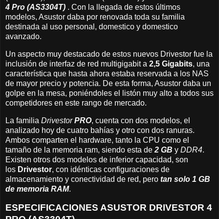
4 Pro (AS3304T)
. Con la llegada de estos últimos
modelos, Asustor daba por renovada toda su familia
destinada al uso personal, domestico y domestico
avanzado.
Un aspecto muy destacado de estos nuevos Drivestor fue la
inclusión de interfaz de red multigigabit a
2,5 Gigabits
, una
característica que hasta ahora estaba reservada a los NAS
de mayor precio y potencia. De esta forma, Asustor daba un
golpe en la mesa, poniéndoles el listón muy alto a todos sus
competidores en este rango de mercado.
La familia
Drivestor
PRO
, cuenta con dos modelos, el
analizado hoy de cuatro bahías y otro con dos ranuras.
Ambos comparten el hardware, tanto la CPU como el
tamaño de la memoria ram, siendo esta de
2 GB
y
DDR4
.
Existen otros dos modelos de inferior capacidad, son
los
Drivestor
, con idénticas configuraciones de
almacenamiento y conectividad de red, pero
tan solo 1 GB
de memoria RAM
.
ESPECIFICACIONES ASUSTOR DRIVESTOR 4