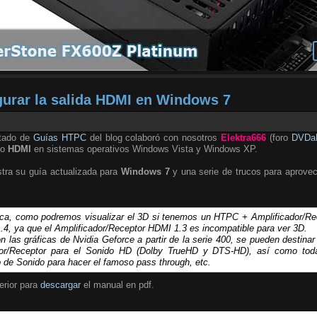
gurar la salida HDMI en Windows 7
rtado de
Guías HTPC
del blog colaboró con nosotros
Elektra666
(foro
DVDa
eo
HDMI
en sistemas operativos Windows Vista y Windows XP.
tra su guía actualizada para
Windows 7
y una serie de trucos para aprovec
ica, como podremos visualizar el 3D si tenemos un HTPC + Amplificador/R
4, ya que el Amplificador/Receptor HDMI 1.3 es incompatible para ver 3D.
 las gráficas de Nvidia Geforce a partir de la serie 400, se pueden destinar 
dor/Receptor para el Sonido HD (Dolby TrueHD y DTS-HD), así como toda 
o de Sonido para hacer el famoso
pass through
, etc.
erior para
descargar
el manual en pdf.