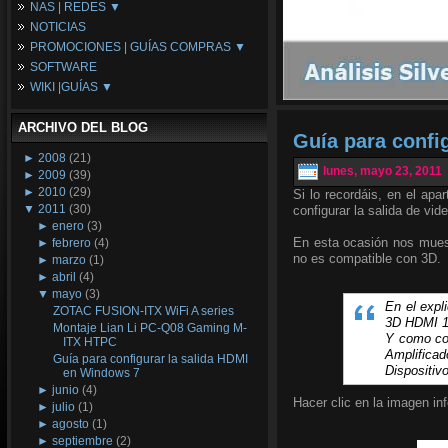
NAS | REDES ▼
Placas Base
NOTICIAS
Procesadores
NAS
PROMOCIONES | GUÍAS COMPRAS ▼
Periféricos
Espacio Synology
SOFTWARE
Refrigeración
Redes
Configuraciones Ordenadores
WIKI |GUÍAS ▼
Tarjetas Gráficas
Guías de Compras
Android PC
Promociones
Guías y Tutoriales
ARCHIVO DEL BLOG
Wikipedia
Guía para confi
Tus Montajes
►
2008
(21)
lunes, mayo 23, 2011
►
2009
(39)
►
2010
(29)
Si lo recordáis, en el apa
▼
2011
(30)
configurar la salida de vid
►
enero
(3)
En esta ocasión nos mues
►
febrero
(4)
no es compatible con 3D.
►
marzo
(1)
►
abril
(4)
▼
mayo
(3)
En el expl
ZOTAC FUSION-ITX WiFi A series
3D HDMI 1.
Montaje Lian Li PC-Q08 Gaming M-
Y como con
ITX HTPC
Amplifica
Guía para configurar la salida HDMI
Dispositiv
en Windows 7
►
junio
(4)
Hacer clic en la imagen inf
►
julio
(1)
►
agosto
(1)
►
septiembre
(2)