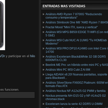
ENTRADAS MAS VISITADAS
Análisis AMD Ryzen 7 8700G "Reduciendo
consumo y temperatura"
Análisis Slimbook One M8 "AMD Ryzen 7 8845
Fractal Mood "Mini ITX, sueca y vertical"
Análisis MSI MPG B850I EDGE TI WIFI (Con red
5 GbE)
Análisis MSI Cubi NUC AI 1UMG "Tu HOMElab
Moderno"
Análisis MSI PRO DP10 A14MG con Intel Core i
14700
VDr
y participar en el
hilo
Análisis Exceleram Black&White 32 GB DDR5
6000MT/s CL30
Beelink ME Pro: un híbrido entre mini PC y NAS
Análisis Mini PC MSI Cubi Z AI 8M
Llega AIDA64 v8.20! Nuevas pantallas, soporte
para Blackwell...
Análisis SilverStone FX600Z Platinum: 600W e
formato Flex ATX
ces funcionen.
Análisis Noctua NF-A12x25 G2 PWM y familia
Noctua presenta NH-D15 G2 y NF-A14x25 G2
chromax.black
Exceleram lanza la serie 42 DDR5 U-DIMM