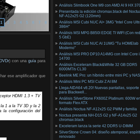
Análisis Slimbook One M9 con AMD AI 9 HX 37
Presentada la edición chromax.black del Noctu
NF‑A12x25 G2 (120mm)
Análisis MSI Cubi NUC AI+ 3MG "Intel Core Ultr
1
2
3
4
5
6
7
8
386H"
Análisis MSI MPG B850I EDGE TI WIFI (Con red
5 GbE)
Análisis MSI Cubi NUC AI 1UMG "Tu HOMElab
Moderno"
Análisis MSI PRO DP10 A14MG con Intel Core i
14700
DVDr
) con una
guía
para
Análisis Exceleram Black&White 32 GB DDR5
6000MT/s CL30
Beelink ME Pro: un híbrido entre mini PC y NAS
har ese amplificador que
Análisis Mini PC MSI Cubi Z AI 8M
Llega AIDA64 v8.20! Nuevas pantallas, soporte
para Blackwell...
eceptor HDMI 1.3 + TV
Análisis SilverStone FX600Z Platinum: 600W e
formato Flex ATX
la 1 a la TV 3D y la 2
Análisis Noctua NF-A12x25 G2 PWM y familia
la configuración del
Noctua presenta NH-D15 G2 y NF-A14x25 G2
chromax.black
Exceleram lanza la serie 42 DDR5 U-DIMM
SilverStone Crown 04: diseño atemporal, espíri
renovado