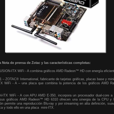
a Nota de prensa de Zotac y las características completas:
SION-ITX WiFi - A combina gráficos AMD Radeon™ HD con energía eficien
 ZOTAC® International, fabricante de tarjetas gráficas, placas base y min
TX WiFi - A – una placa que combina la potencia de los gráficos AMD 
ITX WiFi - A con APU AMD E-350, incorpora un procesador dual-core a 
 sus gráficos AMD Radeon™ HD 6310 ofrecen una sinergia de la CPU y 
ón permite una reproducción Blu-ray y por streaming en alta definición, sua
ica y todo ello en una placa mini-ITX.