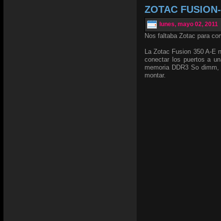
ZOTAC FUSION-I
lunes, mayo 02, 2011
Nos faltaba Zotac para co
La Zotac Fusion 350 A-E n
conectar los puertos a un
memoria DDR3 So dimm, y 
montar.