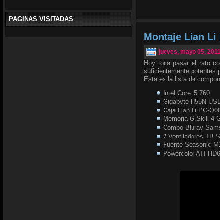
PAGINAS VISITADAS
Montaje Lian L
jueves, mayo 05, 201
Hoy toca pasar el rato c
suficientemente potentes p
Esta es la lista de compo
Intel Core i5 760
Gigabyte H55N US
Caja Lian Li PC-Q0
Memoria G.Skill 4
Combo Bluray Sam
2 Ventiladores TB S
Fuente Seasonic M
Powercolor ATI HD