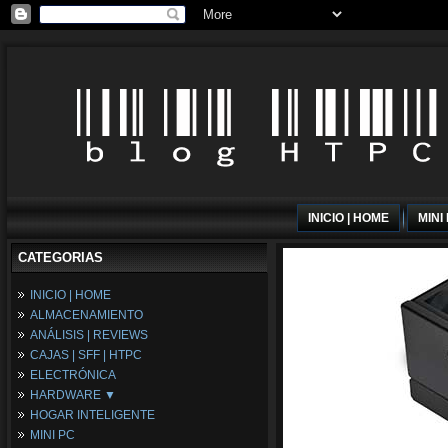
INICIO | HOME
MINI
CATEGORIAS
INICIO | HOME
ALMACENAMIENTO
ANÁLISIS | REVIEWS
CAJAS | SFF | HTPC
ELECTRÓNICA
HARDWARE ▼
HOGAR INTELIGENTE
Fuentes de Alimentación
MINI PC
Memória RAM