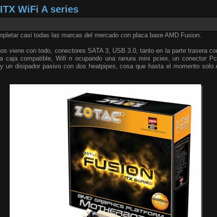
TX WiFi A series
mpletar casi todas las marcas del mercado con placa base AMD Fusion.
os viene con todo, conectores SATA 3, USB 3.0, tanto en la parte trasera c
a caja compatible, Wifi n ocupando una ranura mini pciex, un conector Pc
un disipador pasivo con dos heatpipes, cosa que hasta el momento solo A