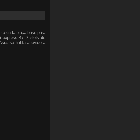
omo en la placa base para
i express 4x, 2 slots de
sus se había atrevido a