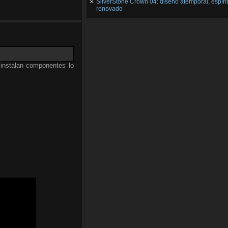
SilverStone Crown 04: diseño atemporal, espíri
renovado
 instalan componentes lo