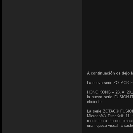
A continuación os dejo l
La nueva serie ZOTAC® FU
HONG KONG – 28, A, 2011 –
la nueva serie FUSION-I
eficiente.
La serie ZOTAC® FUSION-
Microsoft® DirectX® 11;
rendimiento. La combinaci
una riqueza visual fántast