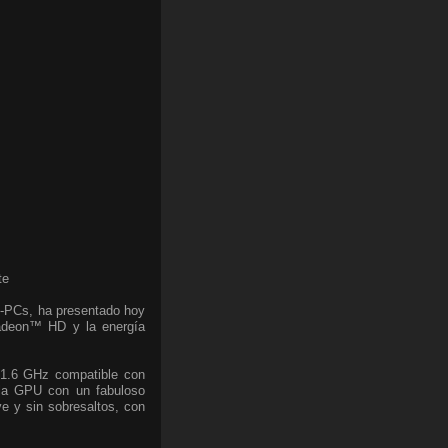
te
i-PCs, ha presentado hoy
Radeon™ HD y la energía
1.6 GHz compatible con
la GPU con un fabuloso
ve y sin sobresaltos, con