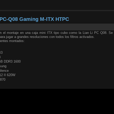
i PC-Q08 Gaming M-ITX HTPC
1
on el montaje en una caja mini ITX tipo cubo como la Lian Li PC Q08. Se
ara jugar a grandes resoluciones con todos los filtros activados.
nentes montados:
B3
8
 GB DDR3 1600
sung
ilence
12 II 620W
6870