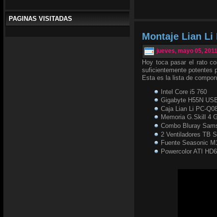
PAGINAS VISITADAS
Montaje Lian L
jueves, mayo 05, 201
Hoy toca pasar el rato c
suficientemente potentes p
Esta es la lista de compo
Intel Core i5 760
Gigabyte H55N US
Caja Lian Li PC-Q0
Memoria G.Skill 4
Combo Bluray Sam
2 Ventiladores TB S
Fuente Seasonic M
Powercolor ATI HD