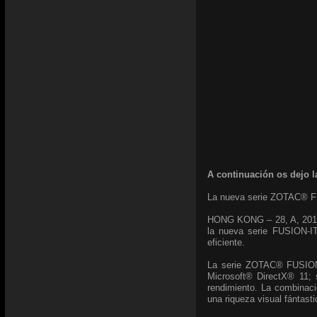
A continuación os dejo l
La nueva serie ZOTAC® FU
HONG KONG – 28, A, 2011 –
la nueva serie FUSION-I
eficiente.
La serie ZOTAC® FUSION-
Microsoft® DirectX® 11;
rendimiento. La combinaci
una riqueza visual fántast