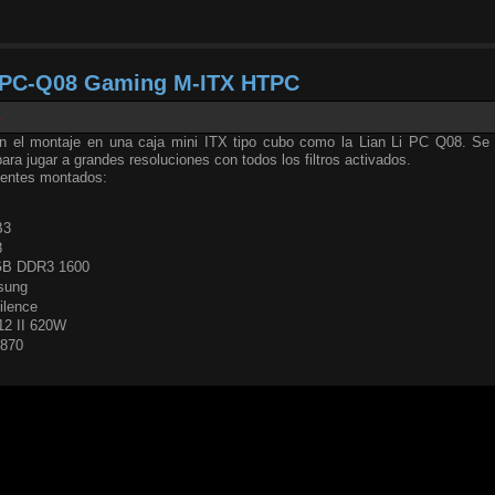
i PC-Q08 Gaming M-ITX HTPC
1
on el montaje en una caja mini ITX tipo cubo como la Lian Li PC Q08. Se
ara jugar a grandes resoluciones con todos los filtros activados.
nentes montados:
B3
8
 GB DDR3 1600
sung
ilence
12 II 620W
6870