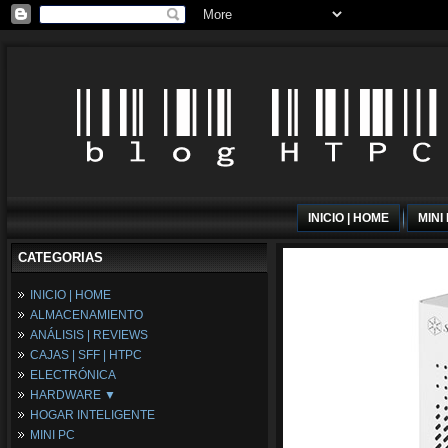
INICIO | HOME
MINI
CATEGORIAS
INICIO | HOME
ALMACENAMIENTO
ANÁLISIS | REVIEWS
CAJAS | SFF | HTPC
ELECTRÓNICA
HARDWARE ▼
HOGAR INTELIGENTE
Fuentes de Alimentación
MINI PC
Memória RAM