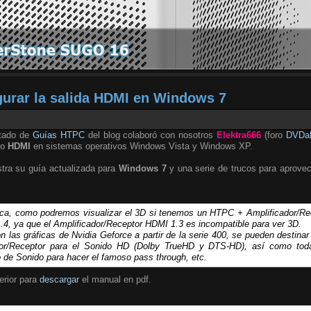
gurar la salida HDMI en Windows 7
rtado de
Guías HTPC
del blog colaboró con nosotros
Elektra666
(foro
DVDa
eo
HDMI
en sistemas operativos Windows Vista y Windows XP.
tra su guía actualizada para
Windows 7
y una serie de trucos para aprovec
ica, como podremos visualizar el 3D si tenemos un HTPC + Amplificador/R
4, ya que el Amplificador/Receptor HDMI 1.3 es incompatible para ver 3D.
 las gráficas de Nvidia Geforce a partir de la serie 400, se pueden destinar 
dor/Receptor para el Sonido HD (Dolby TrueHD y DTS-HD), así como toda 
o de Sonido para hacer el famoso
pass through
, etc.
erior para
descargar
el manual en pdf.