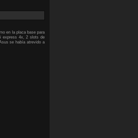
omo en la placa base para
i express 4x, 2 slots de
sus se había atrevido a