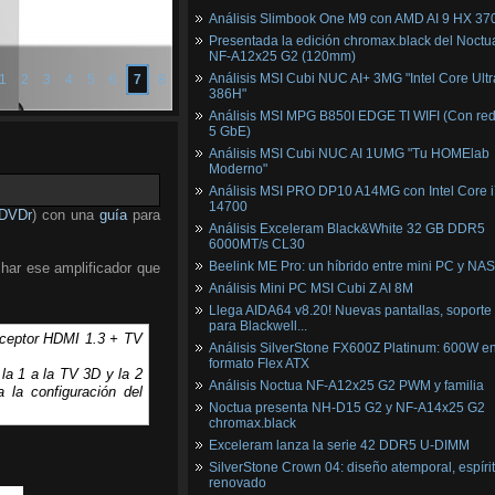
Análisis Slimbook One M9 con AMD AI 9 HX 37
Presentada la edición chromax.black del Noctu
NF‑A12x25 G2 (120mm)
Análisis MSI Cubi NUC AI+ 3MG "Intel Core Ultr
1
2
3
4
5
6
7
8
386H"
Análisis MSI MPG B850I EDGE TI WIFI (Con red
5 GbE)
Análisis MSI Cubi NUC AI 1UMG "Tu HOMElab
Moderno"
Análisis MSI PRO DP10 A14MG con Intel Core i
14700
DVDr
) con una
guía
para
Análisis Exceleram Black&White 32 GB DDR5
6000MT/s CL30
Beelink ME Pro: un híbrido entre mini PC y NAS
har ese amplificador que
Análisis Mini PC MSI Cubi Z AI 8M
Llega AIDA64 v8.20! Nuevas pantallas, soporte
para Blackwell...
eceptor HDMI 1.3 + TV
Análisis SilverStone FX600Z Platinum: 600W e
formato Flex ATX
la 1 a la TV 3D y la 2
Análisis Noctua NF-A12x25 G2 PWM y familia
la configuración del
Noctua presenta NH-D15 G2 y NF-A14x25 G2
chromax.black
Exceleram lanza la serie 42 DDR5 U-DIMM
SilverStone Crown 04: diseño atemporal, espíri
renovado