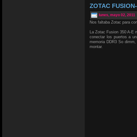
ZOTAC FUSION-I
lunes, mayo 02, 2011
Nos faltaba Zotac para co
La Zotac Fusion 350 A-E n
conectar los puertos a un
memoria DDR3 So dimm, y 
montar.