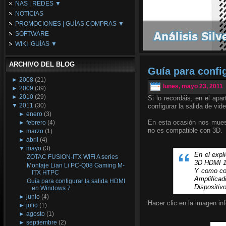
NAS | REDES ▼
Placas Base
NOTICIAS
Procesadores
NAS
PROMOCIONES | GUÍAS COMPRAS ▼
Periféricos
Espacio Synology
SOFTWARE
Refrigeración
Redes
Configuraciones Ordenadores
WIKI |GUÍAS ▼
Tarjetas Gráficas
Guías de Compras
Android PC
Promociones
Guías y Tutoriales
ARCHIVO DEL BLOG
Wikipedia
Guía para confi
Tus Montajes
►
2008
(21)
lunes, mayo 23, 2011
►
2009
(39)
►
2010
(29)
Si lo recordáis, en el apa
▼
2011
(30)
configurar la salida de vid
►
enero
(3)
En esta ocasión nos mues
►
febrero
(4)
no es compatible con 3D.
►
marzo
(1)
►
abril
(4)
▼
mayo
(3)
En el expl
ZOTAC FUSION-ITX WiFi A series
3D HDMI 1.
Montaje Lian Li PC-Q08 Gaming M-
Y como con
ITX HTPC
Amplifica
Guía para configurar la salida HDMI
Dispositiv
en Windows 7
►
junio
(4)
Hacer clic en la imagen inf
►
julio
(1)
►
agosto
(1)
►
septiembre
(2)