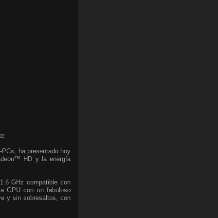
te
i-PCs, ha presentado hoy
Radeon™ HD y la energía
1.6 GHz compatible con
la GPU con un fabuloso
ve y sin sobresaltos, con