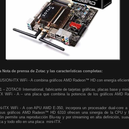
a Nota de prensa de Zotac y las características completas:
SION-ITX WiFi - A combina gráficos AMD Radeon™ HD con energía eficien
 ZOTAC® International, fabricante de tarjetas gráficas, placas base y min
TX WiFi - A – una placa que combina la potencia de los gráficos AMD 
ITX WiFi - A con APU AMD E-350, incorpora un procesador dual-core a 
 sus gráficos AMD Radeon™ HD 6310 ofrecen una sinergia de la CPU y 
ón permite una reproducción Blu-ray y por streaming en alta definición, sua
ica y todo ello en una placa mini-ITX.