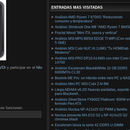
ENTRADAS MAS VISITADAS
Análisis AMD Ryzen 7 8700G "Reduciendo
consumo y temperatura"
Análisis Slimbook One M8 "AMD Ryzen 7 8845
Fractal Mood "Mini ITX, sueca y vertical"
Análisis MSI MPG B850I EDGE TI WIFI (Con red
5 GbE)
Análisis MSI Cubi NUC AI 1UMG "Tu HOMElab
Moderno"
Análisis MSI PRO DP10 A14MG con Intel Core i
14700
VDr
y participar en el
hilo
Análisis Exceleram Black&White 32 GB DDR5
6000MT/s CL30
Beelink ME Pro: un híbrido entre mini PC y NAS
Análisis Mini PC MSI Cubi Z AI 8M
Llega AIDA64 v8.20! Nuevas pantallas, soporte
para Blackwell...
Análisis SilverStone FX600Z Platinum: 600W e
formato Flex ATX
ces funcionen.
Análisis Noctua NF-A12x25 G2 PWM y familia
Noctua presenta NH-D15 G2 y NF-A14x25 G2
chromax.black
Exceleram lanza la serie 42 DDR5 U-DIMM