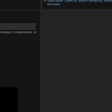
SilverStone Crown 04: diseño atemporal, espíri
renovado
 instalan componentes lo