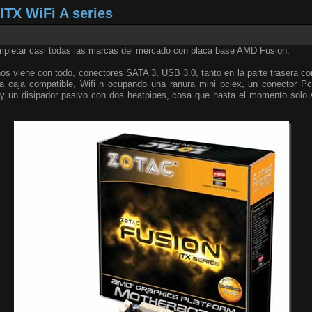
TX WiFi A series
mpletar casi todas las marcas del mercado con placa base AMD Fusion.
os viene con todo, conectores SATA 3, USB 3.0, tanto en la parte trasera c
a caja compatible, Wifi n ocupando una ranura mini pciex, un conector Pc
un disipador pasivo con dos heatpipes, cosa que hasta el momento solo A