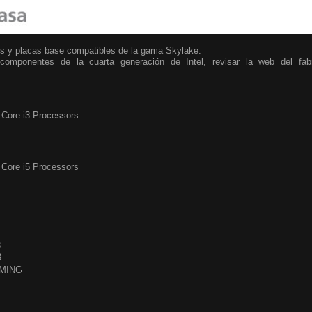
s y placas base compatibles de la gama Skylake.
 componentes de la cuarta generación de Intel, revisar la web del fab
l Core i3 Processors
l Core i5 Processors
3
3
AMING