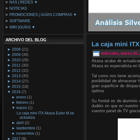
NAS | REDES ▼
Placas Base
NOTICIAS
Procesadores
NAS
PROMOCIONES | GUÍAS COMPRAS ▼
Periféricos
Espacio Synology
SOFTWARE
Refrigeración
Redes
Configuraciones Ordenadores
WIKI |GUÍAS ▼
Tarjetas Gráficas
Guías de Compras
Android PC
Promociones
Guías y Tutoriales
ARCHIVO DEL BLOG
Wikipedia
La caja mini ITX
Tus Montajes
►
2008
(21)
miércoles, marzo 30,
►
2009
(39)
►
2010
(29)
Akasa acaba de actualiza
►
2011
(30)
Akasa es especialista en l
►
2012
(32)
Tal como nos tiene acost
►
2013
(35)
posibilidad de almacenar 
►
2014
(27)
gran superficie de disipac
►
2015
(18)
optima.
▼
2016
(7)
►
enero
(1)
Su frontal es de aluminio 
►
febrero
(1)
dudéis en que en nuestro s
▼
marzo
(1)
vuestro panel de TV graci
La caja mini ITX Akasa Euler M se
actualiza
►
abril
(2)
►
septiembre
(1)
►
noviembre
(1)
►
2017
(9)