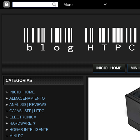
INICIO | HOME
MINI
CATEGORIAS
INICIO | HOME
ALMACENAMIENTO
ANÁLISIS | REVIEWS
CAJAS | SFF | HTPC
ELECTRÓNICA
HARDWARE ▼
HOGAR INTELIGENTE
Fuentes de Alimentación
MINI PC
Memória RAM