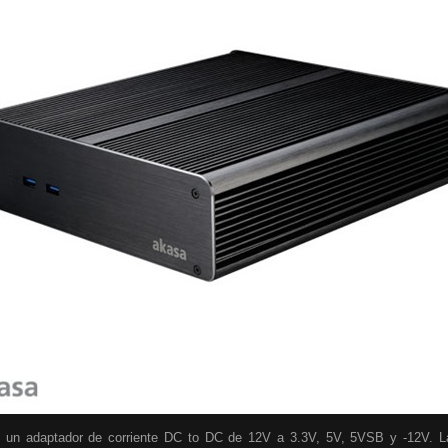
 un adaptador de corriente DC to DC de 12V a 3.3V, 5V, 5VSB y -12V. La