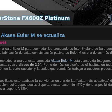
 Akasa Euler M se actualiza
 2016
r la caja Euler M para acomodar los procesadores Intel Skylake de bajo c
a fabricación de cajas con disipación pasiva, su Euler M es una de las más 
umbrados la marca, esta remozada
Akasa Euler M
está construida íntegramen
hasta
cuatro discos de 2.5”
. Por lo demás, su diseño es el habitual en tod
ión en la parte superior y laterales que permitirán trabajar a nuestros proce
cepillado, este acabado la convierten en una de las “cajas más atractivas” d
alón lucirá espectacular. Soporta placas base mini ITX y tiene la posibilida
as al soporte VESA.