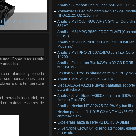
Análisis Slimbook One M9 con AMD AI 9 HX 37
Presentada la edición chromax.black del Noctu
NF‑A12x25 G2 (120mm)
Análisis MSI Cubi NUC AI+ 3MG "Intel Core Ultr
1
2
3
4
5
6
7
8
386H"
Análisis MSI MPG B850I EDGE TI WIFI (Con red
5 GbE)
Análisis MSI Cubi NUC AI 1UMG "Tu HOMElab
Moderno"
Análisis MSI PRO DP10 A14MG con Intel Core i
14700
onsumo. Como bien sabéis
Análisis Exceleram Black&White 32 GB DDR5
destacadas.
6000MT/s CL30
Beelink ME Pro: un híbrido entre mini PC y NAS
te en aluminio y tiene la
as sus fabricaciones, una
Análisis Mini PC MSI Cubi Z AI 8M
sadores a una temperatura
Llega AIDA64 v8.20! Nuevas pantallas, soporte
para Blackwell...
Análisis SilverStone FX600Z Platinum: 600W e
el mercado industrial, no
formato Flex ATX
d de instalarse detrás de
Análisis Noctua NF-A12x25 G2 PWM y familia
Noctua presenta NH-D15 G2 y NF-A14x25 G2
chromax.black
Exceleram lanza la serie 42 DDR5 U-DIMM
SilverStone Crown 04: diseño atemporal, espíri
renovado