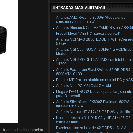
ENTRADAS MAS VISITADAS
Análisis AMD Ryzen 7 8700G "Reduciendo
consumo y temperatura"
Análisis Slimbook One M8 "AMD Ryzen 7 8845
Fractal Mood "Mini ITX, sueca y vertical"
Análisis MSI MPG B850I EDGE TI WIFI (Con red
5 GbE)
Análisis MSI Cubi NUC AI 1UMG "Tu HOMElab
Moderno"
Análisis MSI PRO DP10 A14MG con Intel Core i
14700
Análisis Exceleram Black&White 32 GB DDR5
6000MT/s CL30
Beelink ME Pro: un híbrido entre mini PC y NAS
Análisis Mini PC MSI Cubi Z AI 8M
Llega AIDA64 v8.20! Nuevas pantallas, soporte
para Blackwell...
Análisis SilverStone FX600Z Platinum: 600W e
formato Flex ATX
Análisis Noctua NF-A12x25 G2 PWM y familia
Noctua presenta NH-D15 G2 y NF-A14x25 G2
chromax.black
Exceleram lanza la serie 42 DDR5 U-DIMM
 fuente de alimentación