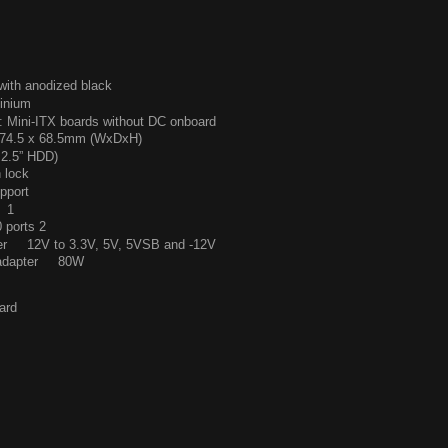
with anodized black
minium
: Mini-ITX boards without DC onboard
274.5 x 68.5mm (WxDxH)
 2.5” HDD)
 lock
pport
s 1
 ports 2
ter 12V to 3.3V, 5V, 5VSB and -12V
r adapter 80W
s
ard