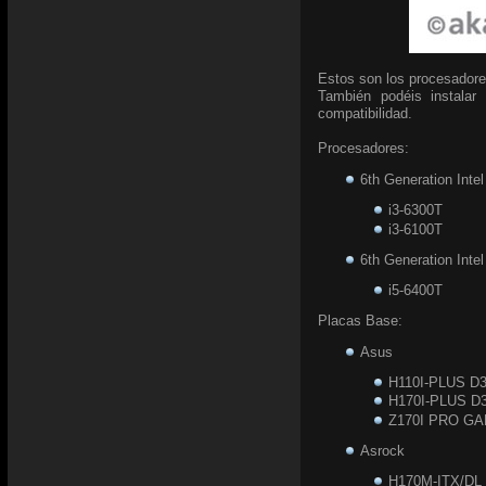
Estos son los procesadore
También podéis instalar
compatibilidad.
Procesadores:
6th Generation Inte
i3-6300T
i3-6100T
6th Generation Inte
i5-6400T
Placas Base:
Asus
H110I-PLUS D
H170I-PLUS D
Z170I PRO G
Asrock
H170M-ITX/DL