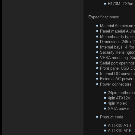
H170M-ITX/ac
Especificaciones:
Material Aluminium 
Panel material Alu
Motherboards types
Dimensions 245 x 
Internal bays 4 (for
Security Kensington
VESA mounting Su
Serial port opening
Front panel USB 3.0
Internal DC conver
External AC powe
Power connector
24pin motherbo
4pin ATX12V
4pin Molex
SATA power
Product code
A-ITX19-A1B
A-ITX19-M1B