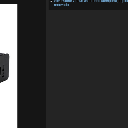
SilverStone Crown 04: diseño atemporal, espíri
renovado