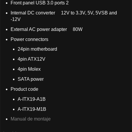
Front panel USB 3.0 ports 2
Internal DC converter 12V to 3.3V, 5V, 5VSB and
-12V
External AC power adapter 80W
Power connectors
24pin motherboard
4pin ATX12V
4pin Molex
SATA power
Product code
A-ITX19-A1B
A-ITX19-M1B
Manual de montaje