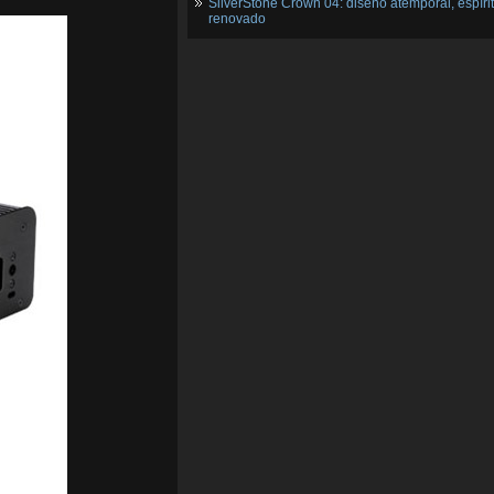
SilverStone Crown 04: diseño atemporal, espíri
renovado