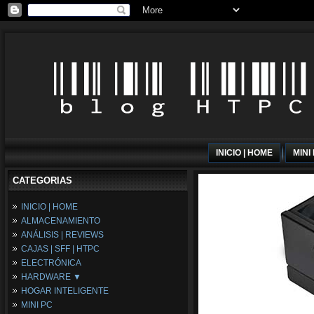
INICIO | HOME
MINI
CATEGORIAS
INICIO | HOME
ALMACENAMIENTO
ANÁLISIS | REVIEWS
CAJAS | SFF | HTPC
ELECTRÓNICA
HARDWARE ▼
HOGAR INTELIGENTE
Fuentes de Alimentación
MINI PC
Memória RAM