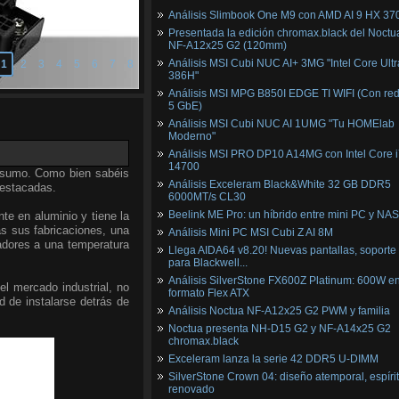
Análisis Slimbook One M9 con AMD AI 9 HX 37
Presentada la edición chromax.black del Noctu
NF‑A12x25 G2 (120mm)
Análisis MSI Cubi NUC AI+ 3MG "Intel Core Ultr
1
2
3
4
5
6
7
8
386H"
Análisis MSI MPG B850I EDGE TI WIFI (Con red
5 GbE)
Análisis MSI Cubi NUC AI 1UMG "Tu HOMElab
Moderno"
Análisis MSI PRO DP10 A14MG con Intel Core i
14700
onsumo. Como bien sabéis
Análisis Exceleram Black&White 32 GB DDR5
destacadas.
6000MT/s CL30
Beelink ME Pro: un híbrido entre mini PC y NAS
te en aluminio y tiene la
as sus fabricaciones, una
Análisis Mini PC MSI Cubi Z AI 8M
sadores a una temperatura
Llega AIDA64 v8.20! Nuevas pantallas, soporte
para Blackwell...
Análisis SilverStone FX600Z Platinum: 600W e
el mercado industrial, no
formato Flex ATX
d de instalarse detrás de
Análisis Noctua NF-A12x25 G2 PWM y familia
Noctua presenta NH-D15 G2 y NF-A14x25 G2
chromax.black
Exceleram lanza la serie 42 DDR5 U-DIMM
SilverStone Crown 04: diseño atemporal, espíri
renovado