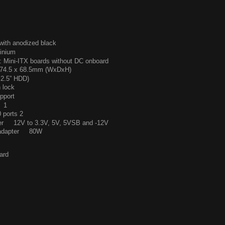
with anodized black
minium
: Mini-ITX boards without DC onboard
274.5 x 68.5mm (WxDxH)
 2.5” HDD)
 lock
pport
s 1
 ports 2
ter 12V to 3.3V, 5V, 5VSB and -12V
r adapter 80W
s
ard