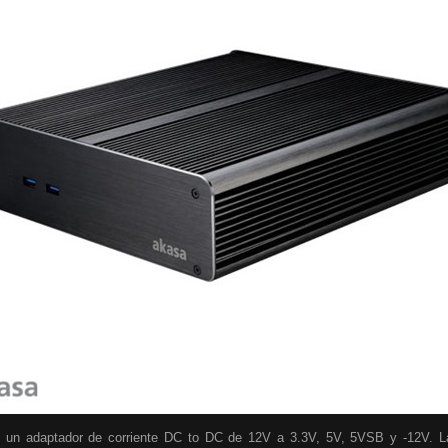
 un adaptador de corriente DC to DC de 12V a 3.3V, 5V, 5VSB y -12V. La