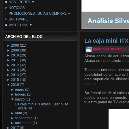
NAS | REDES ▼
Placas Base
NOTICIAS
Procesadores
NAS
PROMOCIONES | GUÍAS COMPRAS ▼
Periféricos
Espacio Synology
SOFTWARE
Refrigeración
Redes
Configuraciones Ordenadores
WIKI |GUÍAS ▼
Tarjetas Gráficas
Guías de Compras
Android PC
Promociones
Guías y Tutoriales
ARCHIVO DEL BLOG
Wikipedia
La caja mini ITX
Tus Montajes
►
2008
(21)
miércoles, marzo 30,
►
2009
(39)
►
2010
(29)
Akasa acaba de actualiza
►
2011
(30)
Akasa es especialista en l
►
2012
(32)
Tal como nos tiene acost
►
2013
(35)
posibilidad de almacenar 
►
2014
(27)
gran superficie de disipac
►
2015
(18)
optima.
▼
2016
(7)
►
enero
(1)
Su frontal es de aluminio 
►
febrero
(1)
dudéis en que en nuestro s
▼
marzo
(1)
vuestro panel de TV graci
La caja mini ITX Akasa Euler M se
actualiza
►
abril
(2)
►
septiembre
(1)
►
noviembre
(1)
►
2017
(9)