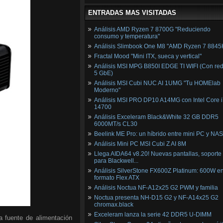
ENTRADAS MAS VISITADAS
Análisis AMD Ryzen 7 8700G "Reduciendo
consumo y temperatura"
Análisis Slimbook One M8 "AMD Ryzen 7 8845
Fractal Mood "Mini ITX, sueca y vertical"
Análisis MSI MPG B850I EDGE TI WIFI (Con red
5 GbE)
Análisis MSI Cubi NUC AI 1UMG "Tu HOMElab
Moderno"
Análisis MSI PRO DP10 A14MG con Intel Core i
14700
Análisis Exceleram Black&White 32 GB DDR5
6000MT/s CL30
Beelink ME Pro: un híbrido entre mini PC y NAS
Análisis Mini PC MSI Cubi Z AI 8M
Llega AIDA64 v8.20! Nuevas pantallas, soporte
para Blackwell...
Análisis SilverStone FX600Z Platinum: 600W e
formato Flex ATX
Análisis Noctua NF-A12x25 G2 PWM y familia
Noctua presenta NH-D15 G2 y NF-A14x25 G2
chromax.black
Exceleram lanza la serie 42 DDR5 U-DIMM
 fuente de alimentación