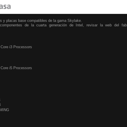
s y placas base compatibles de la gama Skylake.
 componentes de la cuarta generación de Intel, revisar la web del fab
l Core i3 Processors
l Core i5 Processors
3
3
AMING