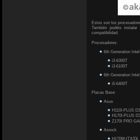
Estos son los procesadore
También podéis instalar
compatibilidad.
Procesadores:
6th Generation Inte
i3-6300T
i3-6100T
6th Generation Inte
i5-6400T
Placas Base:
Asus
H110I-PLUS D
H170I-PLUS D
Z170I PRO G
Asrock
H170M-ITX/DL