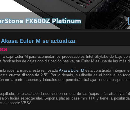
 Akasa Euler M se actualiza
 2016
r la caja Euler M para acomodar los procesadores Intel Skylake de bajo c
a fabricación de cajas con disipación pasiva, su Euler M es una de las más 
umbrados la marca, esta remozada
Akasa Euler M
está construida íntegramen
hasta
cuatro discos de 2.5”
. Por lo demás, su diseño es el habitual en tod
ión en la parte superior y laterales que permitirán trabajar a nuestros proce
cepillado, este acabado la convierten en una de las “cajas más atractivas” d
alón lucirá espectacular. Soporta placas base mini ITX y tiene la posibilida
as al soporte VESA.