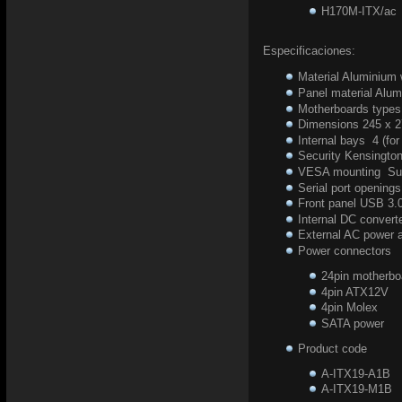
H170M-ITX/ac
Especificaciones:
Material Aluminium 
Panel material Alu
Motherboards types
Dimensions 245 x 
Internal bays 4 (for
Security Kensington
VESA mounting Su
Serial port opening
Front panel USB 3.0
Internal DC conver
External AC powe
Power connector
24pin motherbo
4pin ATX12V
4pin Molex
SATA power
Product code
A-ITX19-A1B
A-ITX19-M1B