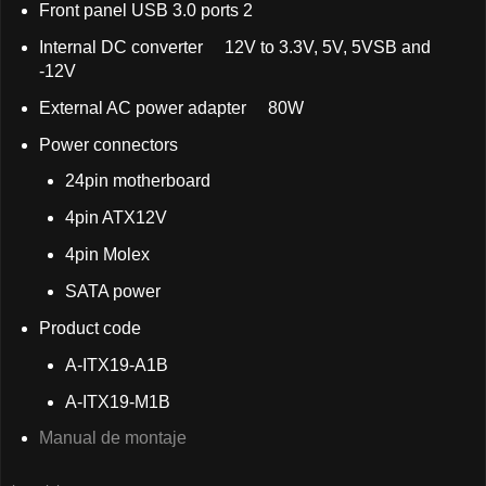
Front panel USB 3.0 ports 2
Internal DC converter 12V to 3.3V, 5V, 5VSB and
-12V
External AC power adapter 80W
Power connectors
24pin motherboard
4pin ATX12V
4pin Molex
SATA power
Product code
A-ITX19-A1B
A-ITX19-M1B
Manual de montaje