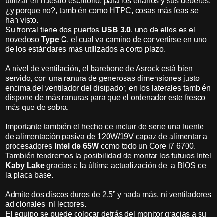
utilizar en nuestro escritorio, para los enanos y sus deberes,
¿y porque no?, también como HTPC, cosas más feas se
han visto.
Su frontal tiene dos puertos
USB 3.0
, uno de ellos es el
novedoso
Type C
, el cual va camino de convertirse en uno
de los estándares más utilizados a corto plazo.
A nivel de ventilación, el barebone de Asrock está bien
servido, con una ranura de generosas dimensiones justo
encima del ventilador del disipador, en los laterales también
dispone de más ranuras para que el ordenador este fresco
más que de sobra.
Importante también el hecho de incluir de serie una fuente
de alimentación pasiva de 120W/19V capaz de alimentar a
procesadores
Intel de 65W
como todo un Core i7 6700.
También tendremos la posibilidad de montar los futuros Intel
Kaby Lake
gracias a la última actualización de la BIOS de
la placa base.
Admite dos discos duros de 2.5” y nada más, ni ventiladores
adicionales, ni lectores.
El equipo se puede colocar detrás del monitor gracias a su