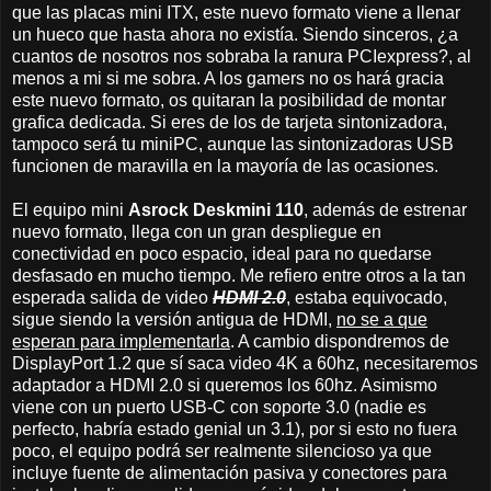
que las placas mini ITX, este nuevo formato viene a llenar
un hueco que hasta ahora no existía. Siendo sinceros, ¿a
cuantos de nosotros nos sobraba la ranura PCIexpress?, al
menos a mi si me sobra. A los gamers no os hará gracia
este nuevo formato, os quitaran la posibilidad de montar
grafica dedicada. Si eres de los de tarjeta sintonizadora,
tampoco será tu miniPC, aunque las sintonizadoras USB
funcionen de maravilla en la mayoría de las ocasiones.
El equipo mini
Asrock Deskmini 110
, además de estrenar
nuevo formato, llega con un gran despliegue en
conectividad en poco espacio, ideal para no quedarse
desfasado en mucho tiempo. Me refiero entre otros a la tan
esperada salida de video
HDMI 2.0
, estaba equivocado,
sigue siendo la versión antigua de HDMI,
no se a que
esperan para implementarla
. A cambio dispondremos de
DisplayPort 1.2 que sí saca video 4K a 60hz, necesitaremos
adaptador a HDMI 2.0 si queremos los 60hz. Asimismo
viene con un puerto USB-C con soporte 3.0 (nadie es
perfecto, habría estado genial un 3.1), por si esto no fuera
poco, el equipo podrá ser realmente silencioso ya que
incluye fuente de alimentación pasiva y conectores para