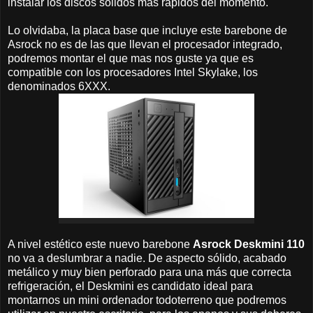
instalar los discos solidos mas rápidos del momento.
Lo olvidaba, la placa base que incluye este barebone de
Asrock no es de las que llevan el procesador integrado,
podremos montar el que mas nos guste ya que es
compatible con los procesadores Intel Skylake, los
denominados 6XXX.
A nivel estético este nuevo barebone
Asrock Deskmini 110
no va a deslumbrar a nadie. De aspecto sólido, acabado
metálico y muy bien perforado para una más que correcta
refrigeración, el Deskmini es candidato ideal para
montarnos un mini ordenador todoterreno que podremos