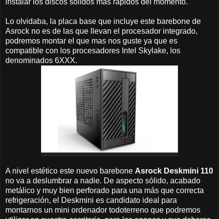
instalar los discos solidos mas rápidos del momento.
Lo olvidaba, la placa base que incluye este barebone de
Asrock no es de las que llevan el procesador integrado,
podremos montar el que mas nos guste ya que es
compatible con los procesadores Intel Skylake, los
denominados 6XXX.
A nivel estético este nuevo barebone
Asrock Deskmini 110
no va a deslumbrar a nadie. De aspecto sólido, acabado
metálico y muy bien perforado para una más que correcta
refrigeración, el Deskmini es candidato ideal para
montarnos un mini ordenador todoterreno que podremos