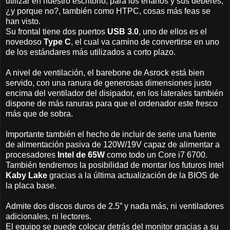
utilizar en nuestro escritorio, para los enanos y sus deberes,
¿y porque no?, también como HTPC, cosas más feas se
han visto.
Su frontal tiene dos puertos
USB 3.0
, uno de ellos es el
novedoso
Type C
, el cual va camino de convertirse en uno
de los estándares más utilizados a corto plazo.
A nivel de ventilación, el barebone de Asrock está bien
servido, con una ranura de generosas dimensiones justo
encima del ventilador del disipador, en los laterales también
dispone de más ranuras para que el ordenador este fresco
más que de sobra.
Importante también el hecho de incluir de serie una fuente
de alimentación pasiva de 120W/19V capaz de alimentar a
procesadores
Intel de 65W
como todo un Core i7 6700.
También tendremos la posibilidad de montar los futuros Intel
Kaby Lake
gracias a la última actualización de la BIOS de
la placa base.
Admite dos discos duros de 2.5” y nada más, ni ventiladores
adicionales, ni lectores.
El equipo se puede colocar detrás del monitor gracias a su