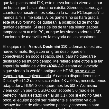
que las placas mini ITX, este nuevo formato viene a llenar
un hueco que hasta ahora no existía. Siendo sinceros, ¿a
cuantos de nosotros nos sobraba la ranura PCIexpress?, al
menos a mi si me sobra. A los gamers no os hará gracia
este nuevo formato, os quitaran la posibilidad de montar
grafica dedicada. Si eres de los de tarjeta sintonizadora,
tampoco será tu miniPC, aunque las sintonizadoras USB
funcionen de maravilla en la mayoría de las ocasiones.
El equipo mini
Asrock Deskmini 110
, además de estrenar
nuevo formato, llega con un gran despliegue en
conectividad en poco espacio, ideal para no quedarse
desfasado en mucho tiempo. Me refiero entre otros a la tan
esperada salida de video
HDMI 2.0
, estaba equivocado,
sigue siendo la versión antigua de HDMI,
no se a que
esperan para implementarla
. A cambio dispondremos de
DisplayPort 1.2 que sí saca video 4K a 60hz, necesitaremos
adaptador a HDMI 2.0 si queremos los 60hz. Asimismo
viene con un puerto USB-C con soporte 3.0 (nadie es
perfecto, habría estado genial un 3.1), por si esto no fuera
poco, el equipo podrá ser realmente silencioso ya que
incluye fuente de alimentación pasiva y conectores para