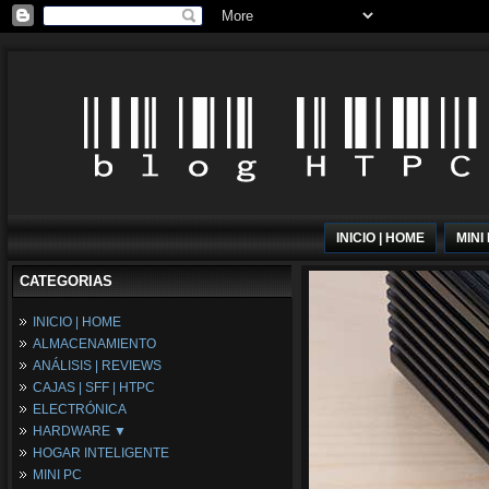
INICIO | HOME
MINI
CATEGORIAS
INICIO | HOME
ALMACENAMIENTO
ANÁLISIS | REVIEWS
CAJAS | SFF | HTPC
ELECTRÓNICA
HARDWARE ▼
HOGAR INTELIGENTE
Fuentes de Alimentación
MINI PC
Memória RAM