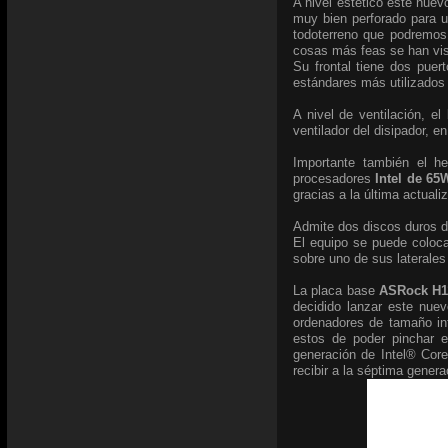
A nivel estético este nue
muy bien perforado para u
todoterreno que podremos 
cosas más feas se han vis
Su frontal tiene dos puer
estándares más utilizados 
A nivel de ventilación, e
ventilador del disipador, 
Importante también el h
procesadores
Intel de 6
gracias a la última actual
Admite dos discos duros de
El equipo se puede coloca
sobre uno de sus laterales
La placa base
ASRock H
decidido lanzar este nue
ordenadores de tamaño in
estos de poder pinchar 
generación de Intel® Cor
recibir a la séptima gener