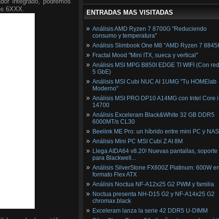
ador integrado, podremos
dos 6XXX.
ENTRADAS MAS VISITADAS
Análisis AMD Ryzen 7 8700G "Reduciendo
consumo y temperatura"
Análisis Slimbook One M8 "AMD Ryzen 7 8845
Fractal Mood "Mini ITX, sueca y vertical"
Análisis MSI MPG B850I EDGE TI WIFI (Con red
5 GbE)
Análisis MSI Cubi NUC AI 1UMG "Tu HOMElab
Moderno"
Análisis MSI PRO DP10 A14MG con Intel Core i
14700
Análisis Exceleram Black&White 32 GB DDR5
6000MT/s CL30
Beelink ME Pro: un híbrido entre mini PC y NAS
Análisis Mini PC MSI Cubi Z AI 8M
Llega AIDA64 v8.20! Nuevas pantallas, soporte
para Blackwell...
Análisis SilverStone FX600Z Platinum: 600W e
formato Flex ATX
Análisis Noctua NF-A12x25 G2 PWM y familia
Noctua presenta NH-D15 G2 y NF-A14x25 G2
chromax.black
Exceleram lanza la serie 42 DDR5 U-DIMM