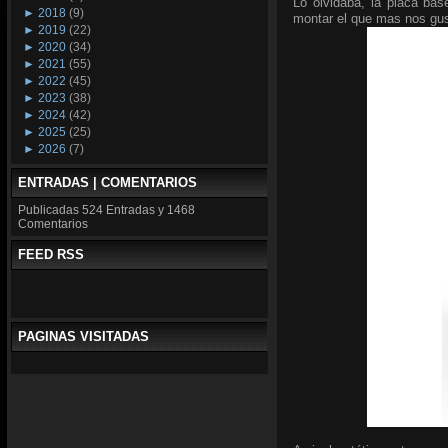
Lo olvidaba, la placa ba
►
2018
(9)
montar el que mas nos gus
►
2019
(22)
►
2020
(34)
►
2021
(55)
►
2022
(45)
►
2023
(38)
►
2024
(42)
►
2025
(25)
►
2026
(7)
ENTRADAS | COMENTARIOS
Publicadas
524 Entradas y
1468
Comentarios
FEED RSS
PAGINAS VISITADAS