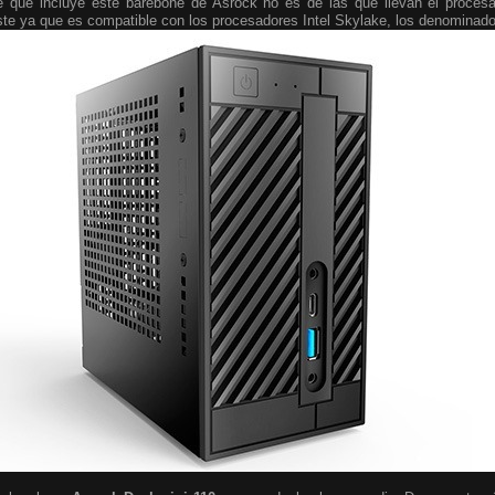
se que incluye este barebone de Asrock no es de las que llevan el proces
te ya que es compatible con los procesadores Intel Skylake, los denomina