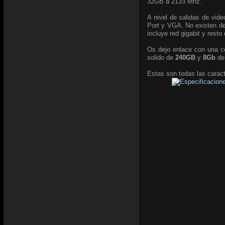
32GB a 2133 Mhz.
A nivel de salidas de vid
Port y VGA. No existen de
incluye red gigabit y resto
Os dejo enlace con una c
solido de
240GB
y
8Gb
d
Estas son todas las caract