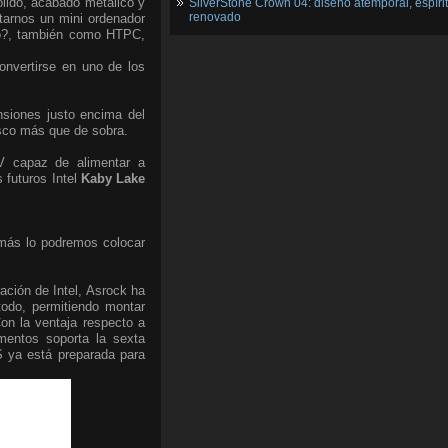
lido, acabado metálico y
SilverStone Crown 04: diseño atemporal, espíri
renovado
tarnos un mini ordenador
 no?, también como HTPC,
onvertirse en uno de los
nsiones justo encima del
esco más que de sobra.
9V capaz de alimentar a
 futuros Intel
Kaby Lake
emás lo podremos colocar
ación de Intel, Asrock ha
todo, permitiendo montar
on la ventaja respecto a
mentos soporta la sexta
 ya está preparada para