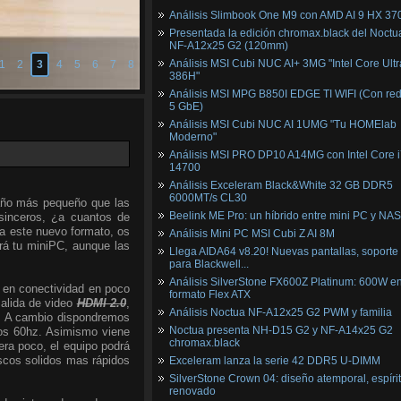
Análisis Slimbook One M9 con AMD AI 9 HX 37
Presentada la edición chromax.black del Noctu
NF‑A12x25 G2 (120mm)
Análisis MSI Cubi NUC AI+ 3MG "Intel Core Ultr
1
2
3
4
5
6
7
8
386H"
Análisis MSI MPG B850I EDGE TI WIFI (Con red
5 GbE)
Análisis MSI Cubi NUC AI 1UMG "Tu HOMElab
Moderno"
Análisis MSI PRO DP10 A14MG con Intel Core i
14700
Análisis Exceleram Black&White 32 GB DDR5
6000MT/s CL30
maño más pequeño que las
Beelink ME Pro: un híbrido entre mini PC y NAS
sinceros, ¿a cuantos de
ia este nuevo formato, os
Análisis Mini PC MSI Cubi Z AI 8M
erá tu miniPC, aunque las
Llega AIDA64 v8.20! Nuevas pantallas, soporte
para Blackwell...
Análisis SilverStone FX600Z Platinum: 600W e
e en conectividad en poco
formato Flex ATX
salida de video
HDMI 2.0
,
Análisis Noctua NF-A12x25 G2 PWM y familia
. A cambio dispondremos
Noctua presenta NH-D15 G2 y NF-A14x25 G2
los 60hz. Asimismo viene
chromax.black
era poco, el equipo podrá
iscos solidos mas rápidos
Exceleram lanza la serie 42 DDR5 U-DIMM
SilverStone Crown 04: diseño atemporal, espíri
renovado