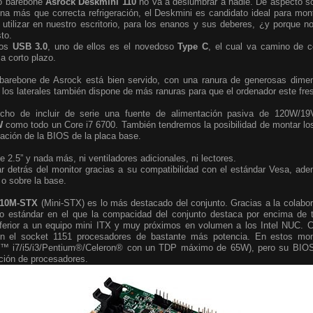
vo barebone
Asrock Deskmini 110
no va a deslumbrar a nadie. De aspecto só
na más que correcta refrigeración, el Deskmini es candidato ideal para mon
utilizar en nuestro escritorio, para los enanos y sus deberes, ¿y porque
to.
tos
USB 3.0
, uno de ellos es el novedoso
Type C
, el cual va camino de c
a corto plazo.
l barebone de Asrock está bien servido, con una ranura de generosas dime
en los laterales también dispone de más ranuras para que el ordenador este fr
echo de incluir de serie una fuente de alimentación pasiva de 120W/1
5W
como todo un Core i7 6700. También tendremos la posibilidad de montar los
ización de la BIOS de la placa base.
 2.5” y nada más, ni ventiladores adicionales, ni lectores.
r detrás del monitor gracias a su compatibilidad con el estándar Vesa, ad
 o sobre la base.
110M-STX
(Mini-STX) es lo más destacado del conjunto. Gracias a la colabor
vo estándar en el que la compacidad del conjunto destaca por encima de 
ferior a un equipo mini ITX y muy próximos en volumen a los Intel NUC. C
en el socket 1151 procesadores de bastante más potencia. En estos mo
e™ i7/i5/i3/Pentium®/Celeron® con un TDP máximo de 65W), pero su BIOS
ación de procesadores.