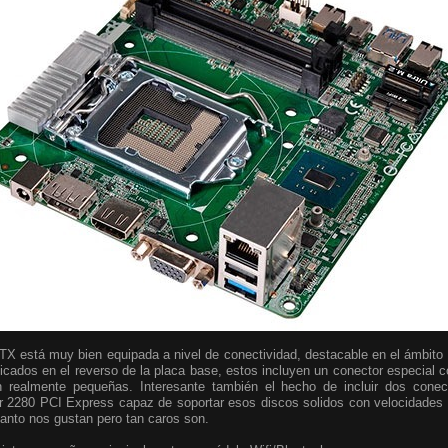
TX está muy bien equipada a nivel de conectividad, destacable en el ámbito
cados en el reverso de la placa base, estos incluyen un conector especial 
realmente pequeñas. Interesante también el hecho de incluir dos conec
r 2280 PCI Express capaz de soportar esos discos solidos con velocidades
 tanto nos gustan pero tan caros son.