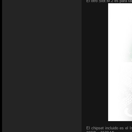
El otro Slot M.2 es para t
El chipset incluido es el