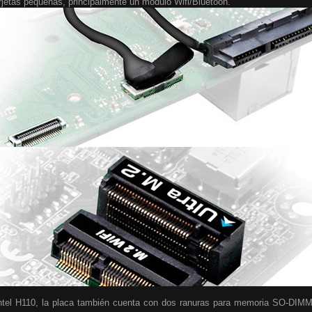
arjetas pequeñas, principalmente un módulo Wifi/Bluetooh.
 Intel H110, la placa también cuenta con dos ranuras para memoria SO-DIM