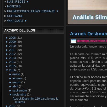
NAS | REDES ▼
Placas Base
NOTICIAS
Procesadores
NAS
PROMOCIONES | GUÍAS COMPRAS ▼
Periféricos
Espacio Synology
SOFTWARE
Refrigeración
Redes
Configuraciones Ordenadores
WIKI |GUÍAS ▼
Tarjetas Gráficas
Guías de Compras
Android PC
Promociones
Guías y Tutoriales
ARCHIVO DEL BLOG
Wikipedia
Asrock Deskmini
Tus Montajes
►
2008
(21)
domingo, noviembre 2
►
2009
(39)
►
2010
(29)
En esta vida funcionamos 
►
2011
(30)
►
2012
(32)
La llegada del formato mi
placas mini ITX, este nu
►
2013
(35)
nosotros nos sobraba la r
►
2014
(27)
quitaran la posibilidad de
►
2015
(18)
sintonizadoras USB funcio
▼
2016
(7)
►
enero
(1)
El equipo mini
Asrock Des
►
febrero
(1)
espacio, ideal para no qu
►
marzo
(1)
estaba equivocado, sigue 
►
abril
(2)
de DisplayPort 1.2 que s
►
septiembre
(1)
con un puerto USB-C con so
▼
noviembre
(1)
ser realmente silencioso y
Asrock Deskmini 110 para lo que tu
del momento.
quieras
►
2017
(9)