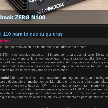
 110 para lo que tu quieras
0, 2016
mucho por motivación, es lo que me ha ocurrido estos meses.
ni STX ha conseguido despertar mi interés como para escribir algo. De ta
evo formato viene a llenar un hueco que hasta ahora no existía. Siendo 
anura PCIexpress?, al menos a mi si me sobra. A los gamers no os hará grac
 montar grafica dedicada. Si eres de los de tarjeta sintonizadora, tampoco s
nen de maravilla en la mayoría de las ocasiones.
kmini 110
, además de estrenar nuevo formato, llega con un gran despliegu
edarse desfasado en mucho tiempo. Me refiero entre otros a la tan esperada 
siendo la versión antigua de HDMI,
no se a que esperan para implementarla
í saca video 4K a 60hz, necesitaremos adaptador a HDMI 2.0 si queremos 
porte 3.0 (nadie es perfecto, habría estado genial un 3.1), por si esto no fu
a que incluye fuente de alimentación pasiva y conectores para instalar los d