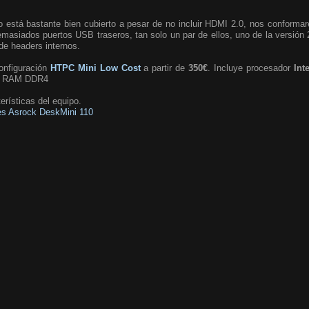
eo está bastante bien cubierto a pesar de no incluir HDMI 2.0, nos conform
masiados puertos USB traseros, tan solo un par de ellos, uno de la versión 
 de headers internos.
onfiguración
HTPC Mini Low Cost
a partir de
350€
. Incluye procesador
Int
e RAM DDR4
erísticas del equipo.