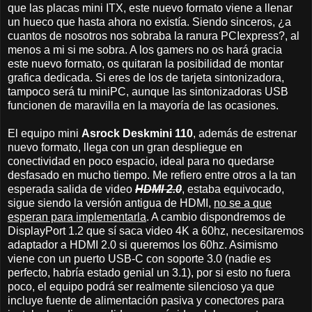
que las placas mini ITX, este nuevo formato viene a llenar
un hueco que hasta ahora no existía. Siendo sinceros, ¿a
cuantos de nosotros nos sobraba la ranura PCIexpress?, al
menos a mi si me sobra. A los gamers no os hará gracia
este nuevo formato, os quitaran la posibilidad de montar
grafica dedicada. Si eres de los de tarjeta sintonizadora,
tampoco será tu miniPC, aunque las sintonizadoras USB
funcionen de maravilla en la mayoría de las ocasiones.
El equipo mini
Asrock Deskmini 110
, además de estrenar
nuevo formato, llega con un gran despliegue en
conectividad en poco espacio, ideal para no quedarse
desfasado en mucho tiempo. Me refiero entre otros a la tan
esperada salida de video
HDMI 2.0
, estaba equivocado,
sigue siendo la versión antigua de HDMI,
no se a que
esperan para implementarla
. A cambio dispondremos de
DisplayPort 1.2 que sí saca video 4K a 60hz, necesitaremos
adaptador a HDMI 2.0 si queremos los 60hz. Asimismo
viene con un puerto USB-C con soporte 3.0 (nadie es
perfecto, habría estado genial un 3.1), por si esto no fuera
poco, el equipo podrá ser realmente silencioso ya que
incluye fuente de alimentación pasiva y conectores para