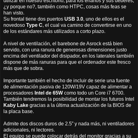
utilizar en nuestro escritorio, para los enanos y sus deberes,
¿y porque no?, también como HTPC, cosas más feas se
han visto.
Su frontal tiene dos puertos
USB 3.0
, uno de ellos es el
novedoso
Type C
, el cual va camino de convertirse en uno
de los estándares más utilizados a corto plazo.
A nivel de ventilación, el barebone de Asrock está bien
servido, con una ranura de generosas dimensiones justo
encima del ventilador del disipador, en los laterales también
dispone de más ranuras para que el ordenador este fresco
más que de sobra.
Importante también el hecho de incluir de serie una fuente
de alimentación pasiva de 120W/19V capaz de alimentar a
procesadores
Intel de 65W
como todo un Core i7 6700.
También tendremos la posibilidad de montar los futuros Intel
Kaby Lake
gracias a la última actualización de la BIOS de
la placa base.
Admite dos discos duros de 2.5” y nada más, ni ventiladores
adicionales, ni lectores.
El equipo se puede colocar detrás del monitor gracias a su