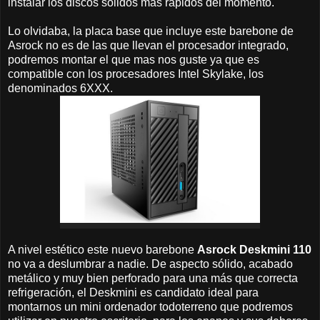
instalar los discos solidos mas rápidos del momento.
Lo olvidaba, la placa base que incluye este barebone de
Asrock no es de las que llevan el procesador integrado,
podremos montar el que mas nos guste ya que es
compatible con los procesadores Intel Skylake, los
denominados 6XXX.
A nivel estético este nuevo barebone
Asrock Deskmini 110
no va a deslumbrar a nadie. De aspecto sólido, acabado
metálico y muy bien perforado para una más que correcta
refrigeración, el Deskmini es candidato ideal para
montarnos un mini ordenador todoterreno que podremos